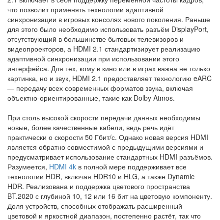
что позволит применять технологии адаптивной
синхронизации в игровых консолях нового поколения. Раньше
для этого было необходимо использовать разъём DisplayPort,
отсутствующий в большинстве бытовых телевизоров и
видеопроекторов, а HDMI 2.1 стандартизирует реализацию
адаптивной синхронизации при использовании этого
интерфейса. Для тех, кому в кино или в играх важна не только
картинка, но и звук, HDMI 2.1 предоставляет технологию eARC
— передачу всех современных форматов звука, включая
объектно-ориентированные, такие как Dolby Atmos.
При столь высокой скорости передачи данных необходимы
новые, более качественные кабели, ведь речь идёт
практически о скорости 50 Гбит/с. Однако новая версия HDMI
является обратно совместимой с предыдущими версиями и
предусматривает использование стандартных HDMI разъёмов.
Разумеется,
HDMI 4k
в полной мере поддерживает все
технологии HDR, включая HDR10 и HLG, а также Dynamic
HDR. Реализована и поддержка цветового пространства
BT.2020 с глубиной 10, 12 или 16 бит на цветовую компоненту.
Доля устройств, способных отображать расширенный
цветовой и яркостной диапазон, постепенно растёт, так что