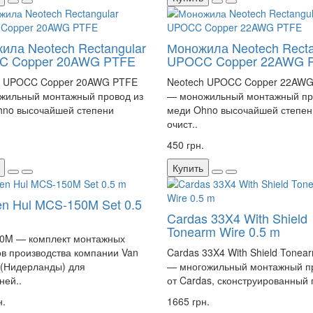
ила Neotech Rectangular
Моножила Neotech Recta
C Copper 20AWG PTFE
UPOCC Copper 22AWG 
h UPOCC Copper 20AWG PTFE
Neotech UPOCC Copper 22AW
жильный монтажный провод из
— моножильный монтажный пр
hno высочайшей степени
меди Ohno высочайшей степен
очист..
450 грн.
Купить
en Hul MCS-150M Set 0.5
Cardas 33X4 With Shield
Tonearm Wire 0.5 m
0M — комплект монтажных
в производства компании Van
Cardas 33X4 With Shield Tonea
 (Нидерланды) для
— многожильный монтажный п
ней..
от Cardas, сконструированный 
н.
1665 грн.