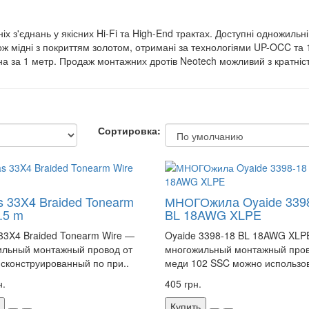
з'єднань у якісних Hi-Fi та High-End трактах. Доступні одножильні (
акож мідні з покриттям золотом, отримані за технологіями UP-OCC та 
на за 1 метр. Продаж монтажних дротів Neotech можливий з кратніс
Сортировка:
s 33X4 Braided Tonearm
МНОГОжила Oyaide 339
.5 m
BL 18AWG XLPE
33X4 Braided Tonearm Wire —
Oyaide 3398-18 BL 18AWG XLP
ильный монтажный провод от
многожильный монтажный пров
 сконструированный по при..
меди 102 SSC можно использов
н.
405 грн.
Купить