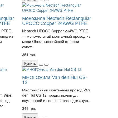
ngular
Моножила Neotech Rectangular
PTFE
UPOCC Copper 24AWG PTFE
G PTFE
Neotech UPOCC Copper 24AWG PTFE
овод из
— моножильный монтажный провод из
и
меди Ohno высочайшей степени
очист..
351 грн.
Купить
МНОГОжила Van den Hul CS-
12
Многожильный монтажный провод Van
rm Wire
den Hul CS-12 предназначен для
ровод
внутренней и внешней разводки акуст..
по..
349 грн.
Купить