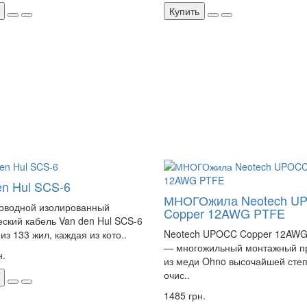
Купить
en Hul SCS-6
МНОГОжила Neotech U
оводной изолированный
Copper 12AWG PTFE
еский кабель Van den Hul SCS-6
Neotech UPOCC Copper 12AW
из 133 жил, каждая из кото..
— многожильный монтажный п
н.
из меди Ohno высочайшей сте
очис..
1485 грн.