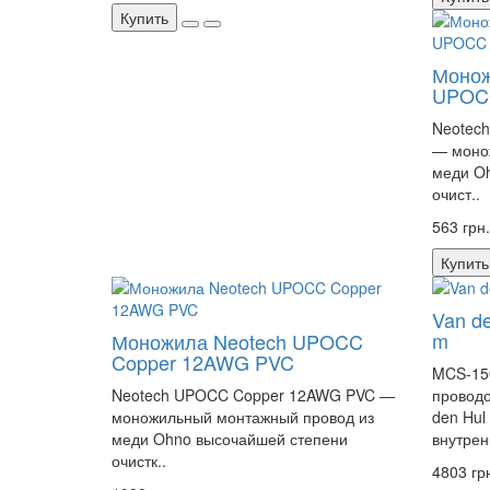
Купить
Монож
UPOC
Neotec
— моно
меди O
очист..
563 грн.
Купить
Van d
m
Моножила Neotech UPOCC
Copper 12AWG PVC
MCS-15
Neotech UPOCC Copper 12AWG PVC —
проводо
моножильный монтажный провод из
den Hul
меди Ohno высочайшей степени
внутрен
очистк..
4803 гр