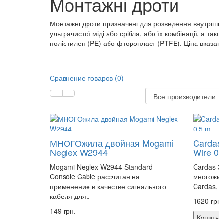
Монтажні дроти
Монтажні дроти призначені для розведення внутрішніх 
ультрачистої міді або срібла, або їх комбінації, а т
поліетилен (PE) або фторопласт (PTFE). Ціна вказа
Сравнение товаров (0)
МНОГОжила двойная Mogami
Carda
Neglex W2944
Wire 0
Mogami Neglex W2944 Standard
Cardas 
Console Cable рассчитан на
многож
применение в качестве сигнального
Cardas,
кабеля для..
1620 гр
149 грн.
Купить