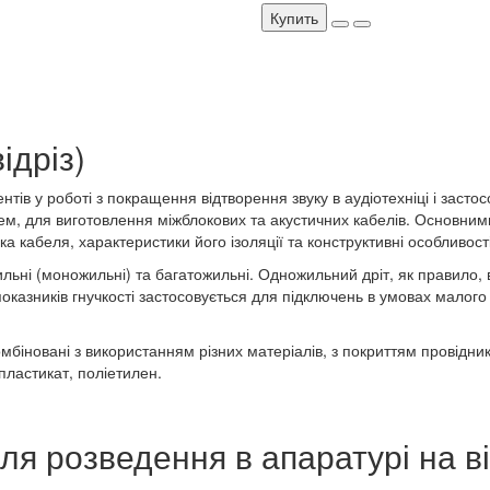
Купить
дріз)
нтів у роботі з покращення відтворення звуку в аудіотехніці і заст
тем, для виготовлення міжблокових та акустичних кабелів. Основним
ка кабеля, характеристики його ізоляції та конструктивні особливості
ьні (моножильні) та багатожильні. Одножильний дріт, як правило, 
оказників гнучкості застосовується для підключень в умовах малого
омбіновані з використанням різних матеріалів, з покриттям провідни
пластикат, поліетилен.
для розведення в апаратурі на в