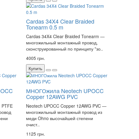
Cardas 34X4 Clear Braided
Tonearm 0.5 m
Cardas 34X4 Clear Braided Tonearm —
многожильный монтажный провод,
сконструированный по принципу "зо..
4005 грн.
Купить
POCC
МНОГОжила Neotech UPOCC
Copper 12AWG PVC
G PTFE
Neotech UPOCC Copper 12AWG PVC —
ровод
многожильный монтажный провод из
пени
меди Ohno высочайшей степени
очист..
1125 грн.