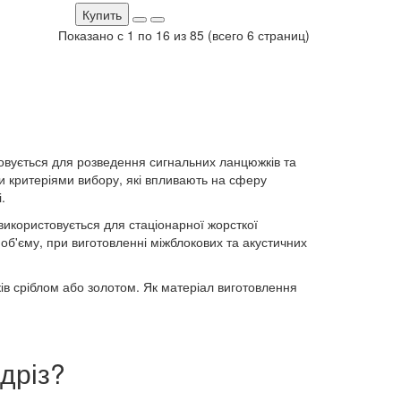
Купить
Показано с 1 по 16 из 85 (всего 6 страниц)
осовується для розведення сигнальних ланцюжків та
и критеріями вибору, які впливають на сферу
.
використовується для стаціонарної жорсткої
 об'єму, при виготовленні міжблокових та акустичних
ків сріблом або золотом. Як матеріал виготовлення
ідріз?