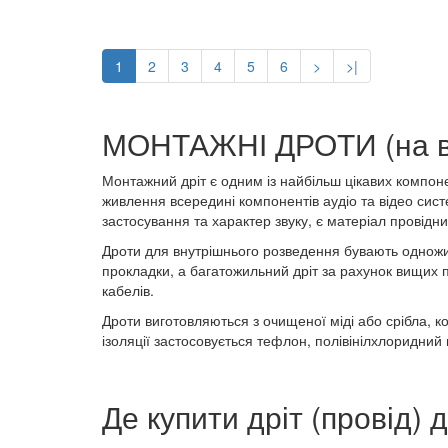
1
2
3
4
5
6
>
>|
МОНТАЖНІ ДРОТИ (на ві
Монтажний дріт є одним із найбільш цікавих компоне
живлення всередині компонентів аудіо та відео сис
застосування та характер звуку, є матеріал провідни
Дроти для внутрішнього розведення бувають одножил
прокладки, а багатожильний дріт за рахунок вищих п
кабелів.
Дроти виготовляються з очищеної міді або срібла, к
ізоляції застосовується тефлон, полівінілхлоридний 
Де купити дріт (провід) 