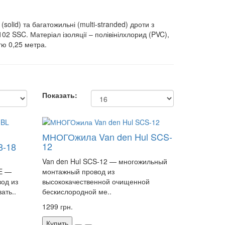
solid) та багатожильні (multi-stranded) дроти з
102 SSC. Матеріал ізоляції – полівінілхлорид (PVC),
тю 0,25 метра.
Показать:
МНОГОжила Van den Hul SCS-
12
8-18
Van den Hul SCS-12 — многожильный
E —
монтажный провод из
од из
высококачественной очищенной
ать..
бескислородной ме..
1299 грн.
Купить