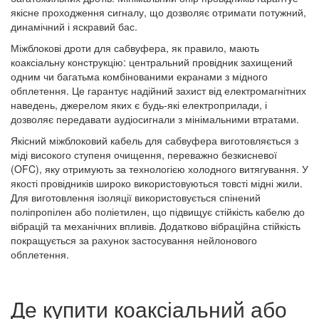
якісне проходження сигналу, що дозволяє отримати потужний,
динамічний і яскравий бас.
Міжблокові дроти для сабвуфера, як правило, мають
коаксіальну конструкцію: центральний провідник захищений
одним чи багатьма комбінованими екранами з мідного
обплетення. Це гарантує надійний захист від електромагнітних
наведень, джерелом яких є будь-які електроприлади, і
дозволяє передавати аудіосигнали з мінімальними втратами.
Якісний міжблоковий кабель для сабвуфера виготовляється з
міді високого ступеня очищення, переважно безкисневої
(OFC), яку отримують за технологією холодного витягування. У
якості провідників широко використовуються товсті мідні жили.
Для виготовлення ізоляції використовується спінений
поліпропілен або поліетилен, що підвищує стійкість кабелю до
вібрацій та механічних впливів. Додатково вібраційна стійкість
покращується за рахунок застосування нейлонового
обплетення.
Де купити коаксіальний або