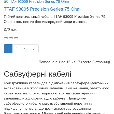
TTAF 93005 Precision Series 75 Ohm
Гибкий коаксиальный кабель TTAF 93005 Precision Series 75
Ohm выполнен из бескислородной меди высоко..
270 грн.
1
2
>
>|
Показано с 1 по 16 из 17 (всего 2 страниц)
Сабвуферні кабелі
Конструктивно кабель для підключення сабвуфера ідентичний
екранованим міжблоковим кабелям. Тим не менш, багато його
характеристик істотно відрізняються від характеристик
звичайних міжблокових аудіо кабелів. Провідники
сабвуферного кабелю мають збільшений перетин та
підвищену гнучкість, що досягається застосуванням
багатожильних дротів. Мінімальний опір провідників гарантує