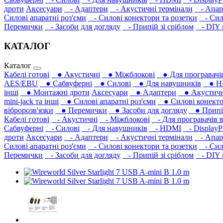
дроти
Аксесуари
- Адаптери
- Акустичні термінали
- Апара
Силові апаратні роз'єми
- Силові конектори та розетки
- Сило
Перемички
- Засоби для догляду
- Припій зі сріблом
- DIY м
КАТАЛОГ
Каталог
Кабелі готові
● Акустичні
● Міжблокові
● Для програвачів
AES/EBU
● Сабвуферні
● Силові
● Для навушників‎
● H
інші
● Монтажні дроти
Аксесуари
● Адаптери
● Акустичні
mini-jack та інші
● Силові апаратні роз'єми
● Силові конекто
вібророзв'язки
● Перемички
● Засоби для догляду
● Припій
Кабелі готові
- Акустичні
- Міжблокові
- Для програвачів в
Сабвуферні
- Силові
- Для навушників‎
- HDMI
- DisplayP
дроти
Аксесуари
- Адаптери
- Акустичні термінали
- Апара
Силові апаратні роз'єми
- Силові конектори та розетки
- Сило
Перемички
- Засоби для догляду
- Припій зі сріблом
- DIY м