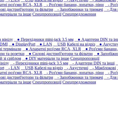
тні роз'єми RCA, XLR
- Роз'єми банани, лопатки, піни
- Роз'
ві дистриб'ютори та фільтри
- Запобіжники та тримачі
- Для 
атеріали та інше
Спецпропозиції
Спецпредложения
 вінілу
● Перехідники mini-jack 3.5 мм
● Адаптери DIN та ін
DMI
● DisplayPort
● LAN
USB
Кабелі на відріз
● Акустич
 термінали
● Апаратні роз'єми RCA, XLR
● Роз'єми банани, 
ри та розетки
● Силові дистриб'ютори та фільтри
● Запобіжни
 зі сріблом
● DIY матеріали та інше
Спецпропозиції
інілу
- Перехідники mini-jack 3.5 мм
- Адаптери DIN та інші
-
ort
- LAN
USB
Кабелі на відріз
- Акустичні
- Міжблокові
тні роз'єми RCA, XLR
- Роз'єми банани, лопатки, піни
- Роз'
ві дистриб'ютори та фільтри
- Запобіжники та тримачі
- Для 
атеріали та інше
Спецпропозиції
Спецпредложения