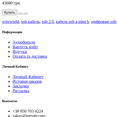
43680 грн.
Купить
wireworld
,
usb кабель
,
usb 2.0
,
кабель usb a-mini b
,
цифровые usb
Информация
Аудіобренди
Вартість робіт
Відгуки
Оплата та доставка
Личный Кабинет
Личный Кабинет
История заказов
Закладки
Рассылка
Контакты
+38 050 703 4224
zakaz@iprostir.com