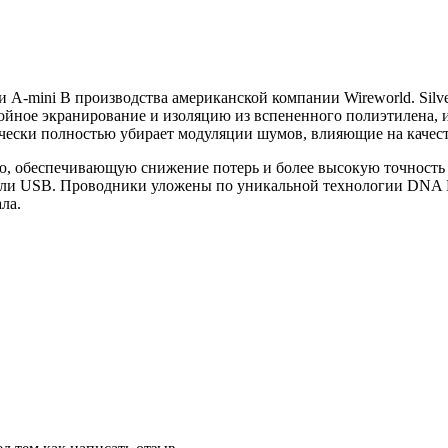
-mini B производства американской компании Wireworld. Silver 
лойное экранирование и изоляцию из вспененного полиэтилена, 
чески полностью убирает модуляции шумов, влияющие на качест
цию, обеспечивающую снижение потерь и более высокую точность
ели USB. Проводники уложены по уникальной технологии DNA Hel
ла.