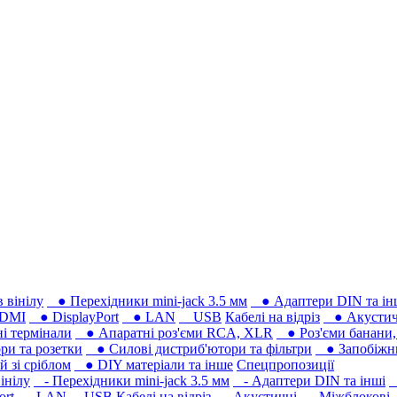
 вінілу
● Перехідники mini-jack 3.5 мм
● Адаптери DIN та ін
DMI
● DisplayPort
● LAN
USB
Кабелі на відріз
● Акустич
 термінали
● Апаратні роз'єми RCA, XLR
● Роз'єми банани, 
ри та розетки
● Силові дистриб'ютори та фільтри
● Запобіжни
 зі сріблом
● DIY матеріали та інше
Спецпропозиції
інілу
- Перехідники mini-jack 3.5 мм
- Адаптери DIN та інші
-
ort
- LAN
USB
Кабелі на відріз
- Акустичні
- Міжблокові