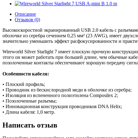
Описание
Отзывов (0)
Высокоскоростной экранированный USB 2.0 кабель с разъемами A
оболочке из серебра сечением 0,25 мм² (23 AWG), имеет двухс
значительно уменьшить эффект расфокусированности и практи
Wireworld Silver Starlight 7 имеет плоскую прочную конструк
этого он может работать при большей длине, чем обычные каб
позолоченные контакты обеспечивают хорошую передачу сигна
Особенности кабеля:
• Плоский профиль;
• Проводник из бескислородной меди в оболочке из серебра;
• Изоляция из вспененного полиэтилена Composilex 2;
• Позолоченные разъемы;
• Инновационная конструкция проводников DNA Helix;
• Длина кабеля: 1,0 метр.
Написать отзыв