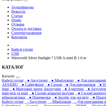
Аудиобренды
Новости
Статьи
Прайс
Отзывы
Оплата и доставка
Спецпредложения
Контакты
Кабелі готові
USB
Wireworld Silver Starlight 7 USB A-mini B 1.0 m
КАТАЛОГ
Каталог
Кабелі готові
● Акустичні
● Міжблокові
● Для програвачів
AES/EBU
● Сабвуферні
● Силові
● Для навушників‎
● H
інші
● Монтажні дроти
Аксесуари
● Адаптери
● Акустичні
mini-jack та інші
● Силові апаратні роз'єми
● Силові конекто
вібророзв'язки
● Перемички
● Засоби для догляду
● Припій
Кабелі готові
- Акустичні
- Міжблокові
- Для програвачів в
Сабвуферні
- Силові
- Для навушників‎
- HDMI
- DisplayP