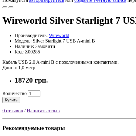
Пожалуйста
авторизируйтесь
или
создайте учетную запись
пере
Wireworld Silver Starlight 7 U
Производитель:
Wireworld
Модель: Silver Starlight 7 USB A-mini B
Наличие: Замовити
Код: Z00285
Кабель USB 2.0 A-mini B с позолоченными контактами.
Длина: 1,0 метр
18720 грн.
Количество
Купить
0 отзывов
/
Написать отзыв
Рекомендуемые товары