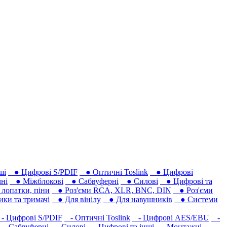
ші
● Цифрові S/PDIF
● Оптичні Toslink
● Цифрові
ні
● Міжблокові
● Сабвуферні
● Силові
● Цифрові та
лопатки, піни
● Роз'єми RCA, XLR, BNC, DIN
● Роз'єми
ки та тримачі
● Для вінілу
● Для навушників‎
● Системи
 Цифрові S/PDIF
- Оптичні Toslink
- Цифрові AES/EBU
-
- Сабвуферні
- Силові
- Цифрові та інші
- Монтажні