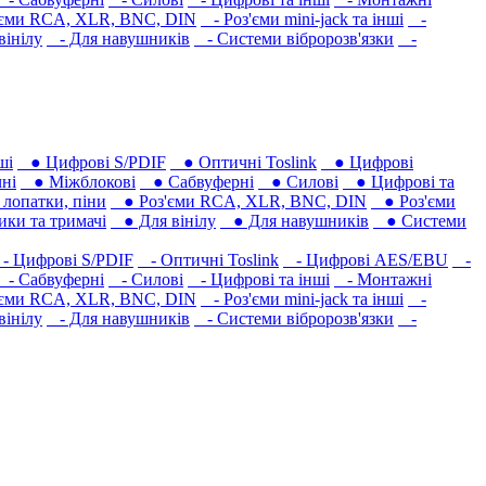
єми RCA, XLR, BNC, DIN
- Роз'єми mini-jack та інші
-
вінілу
- Для навушників‎
- Системи вібророзв'язки
-
ші
● Цифрові S/PDIF
● Оптичні Toslink
● Цифрові
ні
● Міжблокові
● Сабвуферні
● Силові
● Цифрові та
лопатки, піни
● Роз'єми RCA, XLR, BNC, DIN
● Роз'єми
ки та тримачі
● Для вінілу
● Для навушників‎
● Системи
 Цифрові S/PDIF
- Оптичні Toslink
- Цифрові AES/EBU
-
- Сабвуферні
- Силові
- Цифрові та інші
- Монтажні
єми RCA, XLR, BNC, DIN
- Роз'єми mini-jack та інші
-
вінілу
- Для навушників‎
- Системи вібророзв'язки
-