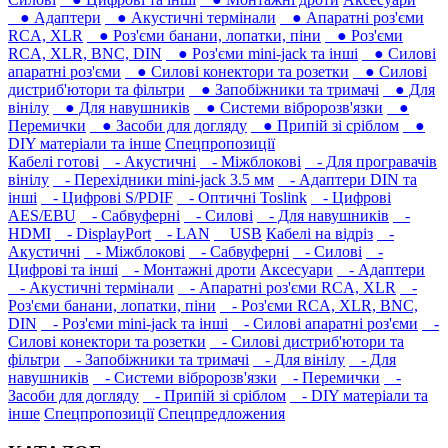
● Адаптери
● Акустичні термінали
● Апаратні роз'єми
RCA, XLR
● Роз'єми банани, лопатки, піни
● Роз'єми
RCA, XLR, BNC, DIN
● Роз'єми mini-jack та інші
● Силові
апаратні роз'єми
● Силові конектори та розетки
● Силові
дистриб'ютори та фільтри
● Запобіжники та тримачі
● Для
вінілу
● Для навушників‎
● Системи вібророзв'язки
●
Перемички
● Засоби для догляду
● Припій зі сріблом
●
DIY матеріали та інше
Спецпропозиції
Кабелі готові
- Акустичні
- Міжблокові
- Для програвачів
вінілу
- Перехідники mini-jack 3.5 мм
- Адаптери DIN та
інші
- Цифрові S/PDIF
- Оптичні Toslink
- Цифрові
AES/EBU
- Сабвуферні
- Силові
- Для навушників‎
-
HDMI
- DisplayPort
- LAN
USB
Кабелі на відріз
-
Акустичні
- Міжблокові
- Сабвуферні
- Силові
-
Цифрові та інші
- Монтажні дроти
Аксесуари
- Адаптери
- Акустичні термінали
- Апаратні роз'єми RCA, XLR
-
Роз'єми банани, лопатки, піни
- Роз'єми RCA, XLR, BNC,
DIN
- Роз'єми mini-jack та інші
- Силові апаратні роз'єми
-
Силові конектори та розетки
- Силові дистриб'ютори та
фільтри
- Запобіжники та тримачі
- Для вінілу
- Для
навушників‎
- Системи вібророзв'язки
- Перемички
-
Засоби для догляду
- Припій зі сріблом
- DIY матеріали та
інше
Спецпропозиції
Спецпредложения