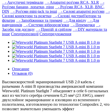
- Акустичні термінали
- Апаратні роз'єми RCA, XLR
-
Роз'єми банани, лопатки, піни
- Роз'єми RCA, XLR, BNC,
DIN
- Роз'єми mini-jack та інші
- Силові апаратні роз'єми
-
Силові конектори та розетки
- Силові дистриб'ютори та
фільтри
- Запобіжники та тримачі
- Для вінілу
- Для
навушників‎
- Системи вібророзв'язки
- Перемички
-
Засоби для догляду
- Припій зі сріблом
- DIY матеріали та
інше
Спецпропозиції
Спецпредложения
Описание
Отзывов (0)
Высокоскоростной экранированный USB 2.0 кабель с
разъемами A-mini B производства американской компании
Wireworld. Platinum Starlight 7 объединяет в себе 6 сигнальных
жил из чистого серебра сечением 0,25 мм² (23 AWG), имеет
двухслойное экранирование и изоляцию из вспененного
полиэтилена, изготовленную по технологии Composilex 2, что
позволяет значительно уменьшить эффект