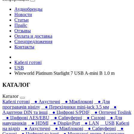
Аудиобренды
Новости
Статьи
Прайс
Отзывы
Оплата и доставка
Спецпредложения
Контакты
Кабелі готові
USB
Wireworld Platinum Starlight 7 USB A-mini B 1.0 m
КАТАЛОГ
Каталог
Кабелі готові
● Акустичні
● Міжблокові
● Для
програвачів вінілу
● Перехідники mini-jack 3.5 мм
●
Адаптери DIN та інші
● Цифрові S/PDIF
● Оптичні Toslink
● Цифрові AES/EBU
● Сабвуферні
● Силові
● Для
навушників‎
● HDMI
● DisplayPort
● LAN
USB
Кабелі
на відріз
● Акустичні
● Міжблокові
● Сабвуферні
●
Силові
● Цифрові та інші
● Монтажні дроти
Аксесуари