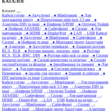
КАТАЛОГ
Каталог
Кабелі готові
● Акустичні
● Міжблокові
● Для
програвачів вінілу
● Перехідники mini-jack 3.5 мм
●
Адаптери DIN та інші
● Цифрові S/PDIF
● Оптичні Toslink
● Цифрові AES/EBU
● Сабвуферні
● Силові
● Для
навушників‎
● HDMI
● DisplayPort
● LAN
USB
Кабелі
на відріз
● Акустичні
● Міжблокові
● Сабвуферні
●
Силові
● Цифрові та інші
● Монтажні дроти
Аксесуари
● Адаптери
● Акустичні термінали
● Апаратні роз'єми
RCA, XLR
● Роз'єми банани, лопатки, піни
● Роз'єми
RCA, XLR, BNC, DIN
● Роз'єми mini-jack та інші
● Силові
апаратні роз'єми
● Силові конектори та розетки
● Силові
дистриб'ютори та фільтри
● Запобіжники та тримачі
● Для
вінілу
● Для навушників‎
● Системи вібророзв'язки
●
Перемички
● Засоби для догляду
● Припій зі сріблом
●
DIY матеріали та інше
Спецпропозиції
Кабелі готові
- Акустичні
- Міжблокові
- Для програвачів
вінілу
- Перехідники mini-jack 3.5 мм
- Адаптери DIN та
інші
- Цифрові S/PDIF
- Оптичні Toslink
- Цифрові
AES/EBU
- Сабвуферні
- Силові
- Для навушників‎
-
HDMI
- DisplayPort
- LAN
USB
Кабелі на відріз
-
Акустичні
- Міжблокові
- Сабвуферні
- Силові
-
Цифрові та інші
- Монтажні дроти
Аксесуари
- Адаптери