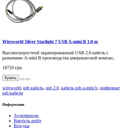
Wireworld Silver Starlight 7 USB A-mini B 1.0 m
Высокоскоростной экранированный USB 2.0 кабель с
разъемами A-mini B производства американской компан..
18720 грн.
Купить
wireworld
,
usb кабель
,
usb 2.0
,
кабель usb a-mini b
,
цифровые
usb кабели
Информация
Аудіобренди
Вартість робіт
Відгуки