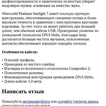
расфокусированности и практически полностью убирает
модуляции шумов, влияющие на качество звука.
Wireworld Platinum Starlight 7 имеет плоскую прочную
конструкцию, обеспечивающую снижение потерь и более
высокую точность в сравнении с конструктивно круглыми
изделиями. За счет этого он может работать при большей
длине, чем обычные кабели USB. Проводники уложены по
уникальной технологии DNA Helix, благодаря чему
достигается большая чистота звучания, позолоченные
контакты обеспечивают хорошую передачу сигнала.
Особенности кабеля:
• Плоский профиль;
• Проводник из чистого серебра;
• Изоляция из вспененного полиэтилена Composilex 2;
• Позолоченные разъемы;
• Инновационная конструкция проводников DNA Helix;
• Длина кабеля: 1,0 метр.
Написать отзыв
Пожалуйста
авторизируйтесь
или
создайте учетную запись
перед тем как написать отзыв