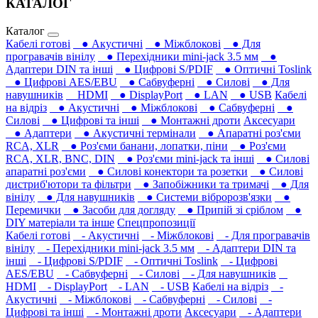
КАТАЛОГ
Каталог
Кабелі готові
● Акустичні
● Міжблокові
● Для
програвачів вінілу
● Перехідники mini-jack 3.5 мм
●
Адаптери DIN та інші
● Цифрові S/PDIF
● Оптичні Toslink
● Цифрові AES/EBU
● Сабвуферні
● Силові
● Для
навушників‎
HDMI
● DisplayPort
● LAN
● USB
Кабелі
на відріз
● Акустичні
● Міжблокові
● Сабвуферні
●
Силові
● Цифрові та інші
● Монтажні дроти
Аксесуари
● Адаптери
● Акустичні термінали
● Апаратні роз'єми
RCA, XLR
● Роз'єми банани, лопатки, піни
● Роз'єми
RCA, XLR, BNC, DIN
● Роз'єми mini-jack та інші
● Силові
апаратні роз'єми
● Силові конектори та розетки
● Силові
дистриб'ютори та фільтри
● Запобіжники та тримачі
● Для
вінілу
● Для навушників‎
● Системи вібророзв'язки
●
Перемички
● Засоби для догляду
● Припій зі сріблом
●
DIY матеріали та інше
Спецпропозиції
Кабелі готові
- Акустичні
- Міжблокові
- Для програвачів
вінілу
- Перехідники mini-jack 3.5 мм
- Адаптери DIN та
інші
- Цифрові S/PDIF
- Оптичні Toslink
- Цифрові
AES/EBU
- Сабвуферні
- Силові
- Для навушників‎
HDMI
- DisplayPort
- LAN
- USB
Кабелі на відріз
-
Акустичні
- Міжблокові
- Сабвуферні
- Силові
-
Цифрові та інші
- Монтажні дроти
Аксесуари
- Адаптери