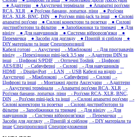
● Адаптери
● Акустичні термінали
● Апаратні роз'єми
RCA, XLR
● Роз'єми банани, лопатки, піни
● Роз'єми
RCA, XLR, BNC, DIN
● Роз'єми mini-jack та інші
● Силові
апаратні роз'єми
● Силові конектори та розетки
● Силові
дистриб'ютори та фільтри
● Запобіжники та тримачі
● Для
вінілу
● Для навушників‎
● Системи вібророзв'язки
●
Перемички
● Засоби для догляду
● Припій зі сріблом
●
DIY матеріали та інше
Спецпропозиції
Кабелі готові
- Акустичні
- Міжблокові
- Для програвачів
вінілу
- Перехідники mini-jack 3.5 мм
- Адаптери DIN та
інші
- Цифрові S/PDIF
- Оптичні Toslink
- Цифрові
AES/EBU
- Сабвуферні
- Силові
- Для навушників‎
HDMI
- DisplayPort
- LAN
- USB
Кабелі на відріз
-
Акустичні
- Міжблокові
- Сабвуферні
- Силові
-
Цифрові та інші
- Монтажні дроти
Аксесуари
- Адаптери
- Акустичні термінали
- Апаратні роз'єми RCA, XLR
-
Роз'єми банани, лопатки, піни
- Роз'єми RCA, XLR, BNC,
DIN
- Роз'єми mini-jack та інші
- Силові апаратні роз'єми
-
Силові конектори та розетки
- Силові дистриб'ютори та
фільтри
- Запобіжники та тримачі
- Для вінілу
- Для
навушників‎
- Системи вібророзв'язки
- Перемички
-
Засоби для догляду
- Припій зі сріблом
- DIY матеріали та
інше
Спецпропозиції
Спецпредложения