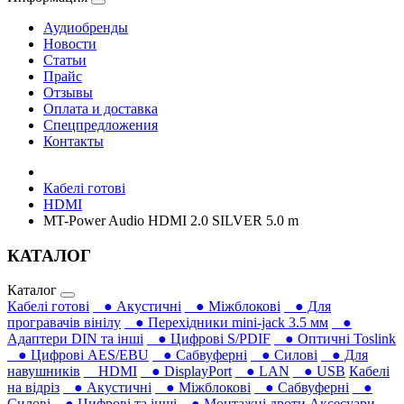
Аудиобренды
Новости
Статьи
Прайс
Отзывы
Оплата и доставка
Спецпредложения
Контакты
Кабелі готові
HDMI
MT-Power Audio HDMI 2.0 SILVER 5.0 m
КАТАЛОГ
Каталог
Кабелі готові
● Акустичні
● Міжблокові
● Для
програвачів вінілу
● Перехідники mini-jack 3.5 мм
●
Адаптери DIN та інші
● Цифрові S/PDIF
● Оптичні Toslink
● Цифрові AES/EBU
● Сабвуферні
● Силові
● Для
навушників‎
HDMI
● DisplayPort
● LAN
● USB
Кабелі
на відріз
● Акустичні
● Міжблокові
● Сабвуферні
●
Силові
● Цифрові та інші
● Монтажні дроти
Аксесуари