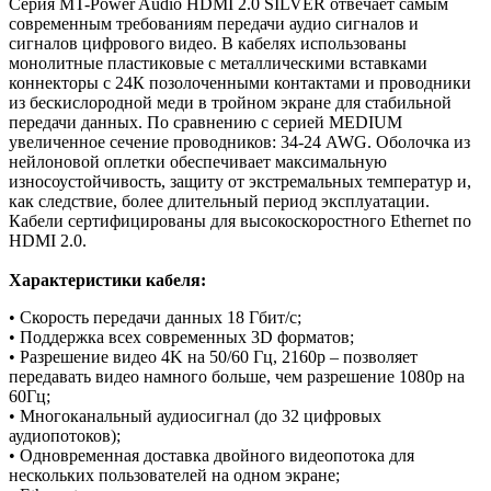
Серия MT-Power Audio HDMI 2.0 SILVER отвечает самым
современным требованиям передачи аудио сигналов и
сигналов цифрового видео. В кабелях использованы
монолитные пластиковые с металлическими вставками
коннекторы с 24К позолоченными контактами и проводники
из бескислородной меди в тройном экране для стабильной
передачи данных. По сравнению с серией MEDIUM
увеличенное сечение проводников: 34-24 AWG. Оболочка из
нейлоновой оплетки обеспечивает максимальную
износоустойчивость, защиту от экстремальных температур и,
как следствие, более длительный период эксплуатации.
Кабели сертифицированы для высокоскоростного Ethernet по
HDMI 2.0.
Характеристики кабеля:
• Скорость передачи данных 18 Гбит/с;
• Поддержка всех современных 3D форматов;
• Разрешение видео 4K на 50/60 Гц, 2160p – позволяет
передавать видео намного больше, чем разрешение 1080p на
60Гц;
• Многоканальный аудиосигнал (до 32 цифровых
аудиопотоков);
• Одновременная доставка двойного видеопотока для
нескольких пользователей на одном экране;