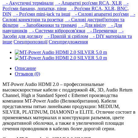
- Акустичні термінали
- Апаратні роз'єми RCA, XLR
-
Роз'єми банани, лопатки, піни
- Роз'єми RCA, XLR, BNC,
DIN
- Роз'єми mini-jack та інші
- Силові апаратні роз'єми
-
Силові конектори та розетки
- Силові дистриб'ютори та
фільтри
- Запобіжники та тримачі
- Для вінілу
- Для
навушників‎
- Системи вібророзв'язки
- Перемички
-
Засоби для догляду
- Припій зі сріблом
- DIY матеріали та
інше
Спецпропозиції
Спецпредложения
Описание
Отзывов (0)
MT-Power Audio HDMI 2.0 – профессиональные
высокоскоростные кабели с поддержкой 4К, 3D, Audio Return
Channel, High и Standard Speed с Ethernet производства
компании MT-Power Audio (Великобритания). Кабели
представлены пятью линейками продукции: MEDIUM,
SILVER, PLATINUM, DIAMOND и ELITE. Отличие состоит в
применяемых материалах и конструкции разъемов, цвете
декоративной оболочки, а также в увеличенной площади
сечения проводников в кабелях более дорогой серии.