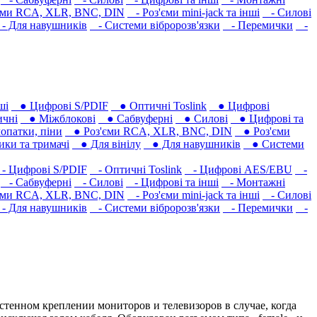
єми RCA, XLR, BNC, DIN
- Роз'єми mini-jack та інші
- Силові
 Для навушників‎
- Системи вібророзв'язки
- Перемички
-
ші
● Цифрові S/PDIF
● Оптичні Toslink
● Цифрові
чні
● Міжблокові
● Сабвуферні
● Силові
● Цифрові та
опатки, піни
● Роз'єми RCA, XLR, BNC, DIN
● Роз'єми
ки та тримачі
● Для вінілу
● Для навушників‎
● Системи
 Цифрові S/PDIF
- Оптичні Toslink
- Цифрові AES/EBU
-
- Сабвуферні
- Силові
- Цифрові та інші
- Монтажні
єми RCA, XLR, BNC, DIN
- Роз'єми mini-jack та інші
- Силові
 Для навушників‎
- Системи вібророзв'язки
- Перемички
-
стенном креплении мониторов и телевизоров в случае, когда