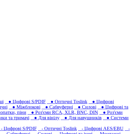
ші
● Цифрові S/PDIF
● Оптичні Toslink
● Цифрові
чні
● Міжблокові
● Сабвуферні
● Силові
● Цифрові та
опатки, піни
● Роз'єми RCA, XLR, BNC, DIN
● Роз'єми
ки та тримачі
● Для вінілу
● Для навушників‎
● Системи
 Цифрові S/PDIF
- Оптичні Toslink
- Цифрові AES/EBU
-
- Сабвуферні
- Силові
- Цифрові та інші
- Монтажні