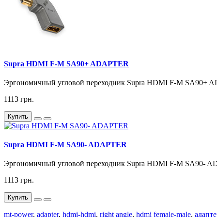
Supra HDMI F-M SA90+ ADAPTER
Эргономичный угловой переходник Supra HDMI F-M SA90+ AD
1113 грн.
Купить
Supra HDMI F-M SA90- ADAPTER
Эргономичный угловой переходник Supra HDMI F-M SA90- AD
1113 грн.
Купить
mt-power
,
adapter
,
hdmi-hdmi
,
right angle
,
hdmi female-male
,
адапте