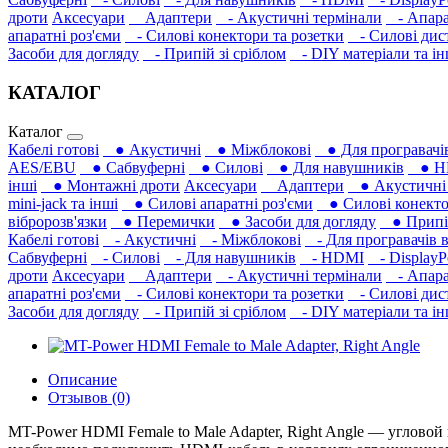
дроти
Аксесуари
Адаптери
- Акустичні термінали
- Апара
апаратні роз'єми
- Силові конектори та розетки
- Силові дист
Засоби для догляду
- Припій зі сріблом
- DIY матеріали та і
КАТАЛОГ
Каталог
Кабелі готові
● Акустичні
● Міжблокові
● Для програвачів
AES/EBU
● Сабвуферні
● Силові
● Для навушників‎
● H
інші
● Монтажні дроти
Аксесуари
Адаптери
● Акустичні 
mini-jack та інші
● Силові апаратні роз'єми
● Силові конекто
вібророзв'язки
● Перемички
● Засоби для догляду
● Припій
Кабелі готові
- Акустичні
- Міжблокові
- Для програвачів в
Сабвуферні
- Силові
- Для навушників‎
- HDMI
- DisplayP
дроти
Аксесуари
Адаптери
- Акустичні термінали
- Апара
апаратні роз'єми
- Силові конектори та розетки
- Силові дист
Засоби для догляду
- Припій зі сріблом
- DIY матеріали та і
Описание
Отзывов (0)
MT-Power HDMI Female to Male Adapter, Right Angle — углово