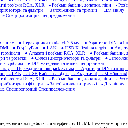
тні роз'єми RCA, XLR
- Роз'єми банани, лопатки, піни
- Роз'
риб'ютори та фільтри
- Запобіжники та тримачі
- Для вінілу
-
нше
Спецпропозиції
Спецпредложения
 вінілу
● Перехідники mini-jack 3.5 мм
● Адаптери DIN та ін
DMI
● DisplayPort
● LAN
● USB
Кабелі на відріз
● Акусти
термінали
● Апаратні роз'єми RCA, XLR
● Роз'єми банани, л
ри та розетки
● Силові дистриб'ютори та фільтри
● Запобіжни
 зі сріблом
● DIY матеріали та інше
Спецпропозиції
інілу
- Перехідники mini-jack 3.5 мм
- Адаптери DIN та інші
-
ort
- LAN
- USB
Кабелі на відріз
- Акустичні
- Міжблокові
тні роз'єми RCA, XLR
- Роз'єми банани, лопатки, піни
- Роз'
риб'ютори та фільтри
- Запобіжники та тримачі
- Для вінілу
-
нше
Спецпропозиції
Спецпредложения
й переходник для работы с интерфейсом HDMI. Незаменим при на