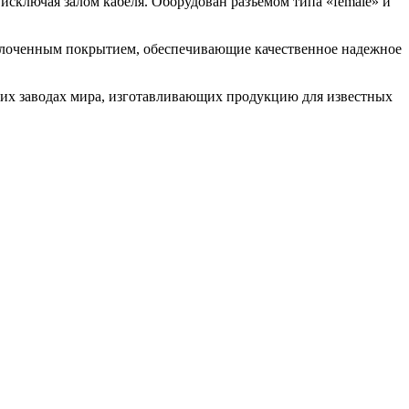
исключая залом кабеля. Оборудован разъемом типа «female» и
олоченным покрытием, обеспечивающие качественное надежное
щих заводах мира, изготавливающих продукцию для известных