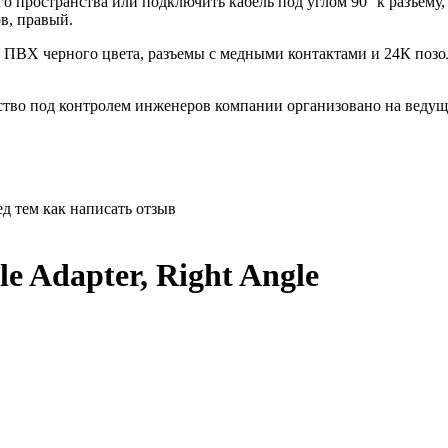
пространства или подключить кабель под углом 90° к разъему, 
в, правый.
 ПВХ черного цвета, разъемы с медными контактами и 24К поз
ство под контролем инженеров компании организовано на веду
д тем как написать отзыв
 Adapter, Right Angle