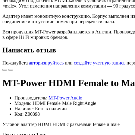
необходимо подключить HDMI-кабель в условиях ограниченного 
«male». Угол изменения направления коммутации — 90 градусо
Адаптер имеет монолитную конструкцию. Корпус выполнен из
соединение и отсутствие помех при передаче сигнала.
Вся продукция MT-Power разрабатывается в Англии. Производ
в сфере Hi-Fi мировых брендов.
Написать отзыв
Пожалуйста
авторизируйтесь
или
создайте учетную запись
пере
MT-Power HDMI Female to Male
Производитель:
MT-Power Audio
Модель: HDMI Female-Male Right Angle
Наличие: Есть в наличии
Код: Z00398
Угловой адаптер HDMI-HDMI с разъемами female и male
Цена указана за 1 шт.