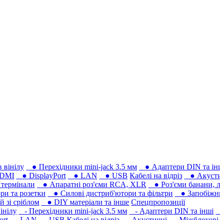
 вінілу
● Перехідники mini-jack 3.5 мм
● Адаптери DIN та ін
DMI
● DisplayPort
● LAN
● USB
Кабелі на відріз
● Акусти
термінали
● Апаратні роз'єми RCA, XLR
● Роз'єми банани, л
ри та розетки
● Силові дистриб'ютори та фільтри
● Запобіжни
 зі сріблом
● DIY матеріали та інше
Спецпропозиції
інілу
- Перехідники mini-jack 3.5 мм
- Адаптери DIN та інші
-
ort
- LAN
- USB
Кабелі на відріз
- Акустичні
- Міжблокові