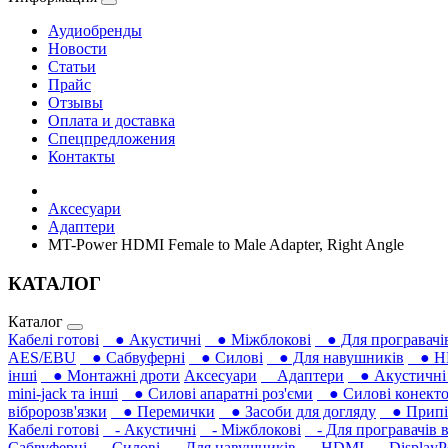
Аудиобренды
Новости
Статьи
Прайс
Отзывы
Оплата и доставка
Спецпредложения
Контакты
Аксесуари
Адаптери
MT-Power HDMI Female to Male Adapter, Right Angle
КАТАЛОГ
Каталог
Кабелі готові
● Акустичні
● Міжблокові
● Для програвачів
AES/EBU
● Сабвуферні
● Силові
● Для навушників‎
● H
інші
● Монтажні дроти
Аксесуари
Адаптери
● Акустичні 
mini-jack та інші
● Силові апаратні роз'єми
● Силові конекто
вібророзв'язки
● Перемички
● Засоби для догляду
● Припій
Кабелі готові
- Акустичні
- Міжблокові
- Для програвачів в
Сабвуферні
- Силові
- Для навушників‎
- HDMI
- DisplayP