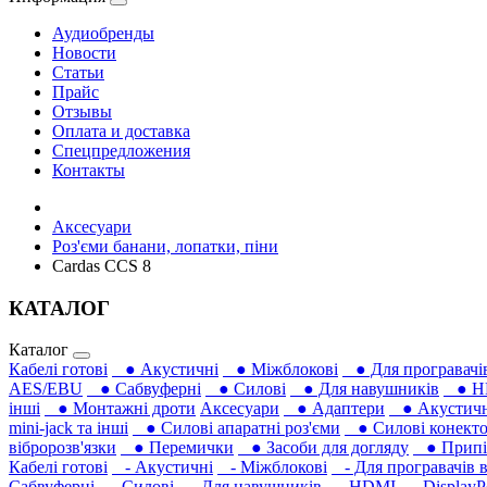
Аудиобренды
Новости
Статьи
Прайс
Отзывы
Оплата и доставка
Спецпредложения
Контакты
Аксесуари
Роз'єми банани, лопатки, піни
Cardas CCS 8
КАТАЛОГ
Каталог
Кабелі готові
● Акустичні
● Міжблокові
● Для програвачів
AES/EBU
● Сабвуферні
● Силові
● Для навушників‎
● H
інші
● Монтажні дроти
Аксесуари
● Адаптери
● Акустичні
mini-jack та інші
● Силові апаратні роз'єми
● Силові конекто
вібророзв'язки
● Перемички
● Засоби для догляду
● Припій
Кабелі готові
- Акустичні
- Міжблокові
- Для програвачів в
Сабвуферні
- Силові
- Для навушників‎
- HDMI
- DisplayP