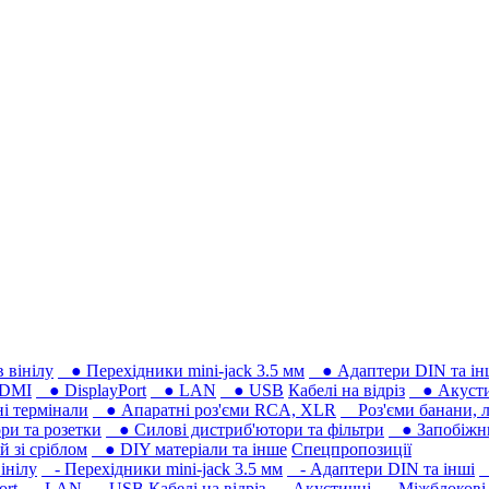
 вінілу
● Перехідники mini-jack 3.5 мм
● Адаптери DIN та ін
DMI
● DisplayPort
● LAN
● USB
Кабелі на відріз
● Акусти
 термінали
● Апаратні роз'єми RCA, XLR
Роз'єми банани, л
ри та розетки
● Силові дистриб'ютори та фільтри
● Запобіжни
 зі сріблом
● DIY матеріали та інше
Спецпропозиції
інілу
- Перехідники mini-jack 3.5 мм
- Адаптери DIN та інші
-
ort
- LAN
- USB
Кабелі на відріз
- Акустичні
- Міжблокові