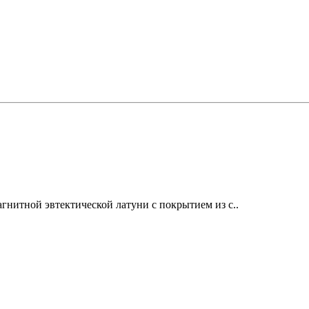
итной эвтектической латуни с покрытием из с..