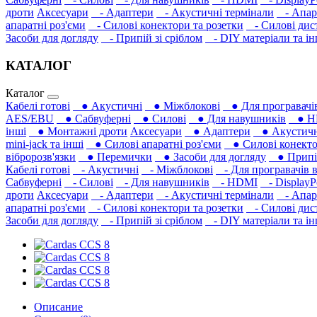
дроти
Аксесуари
- Адаптери
- Акустичні термінали
- Апара
апаратні роз'єми
- Силові конектори та розетки
- Силові дист
Засоби для догляду
- Припій зі сріблом
- DIY матеріали та і
КАТАЛОГ
Каталог
Кабелі готові
● Акустичні
● Міжблокові
● Для програвачів
AES/EBU
● Сабвуферні
● Силові
● Для навушників‎
● H
інші
● Монтажні дроти
Аксесуари
● Адаптери
● Акустичні
mini-jack та інші
● Силові апаратні роз'єми
● Силові конекто
вібророзв'язки
● Перемички
● Засоби для догляду
● Припій
Кабелі готові
- Акустичні
- Міжблокові
- Для програвачів в
Сабвуферні
- Силові
- Для навушників‎
- HDMI
- DisplayP
дроти
Аксесуари
- Адаптери
- Акустичні термінали
- Апара
апаратні роз'єми
- Силові конектори та розетки
- Силові дист
Засоби для догляду
- Припій зі сріблом
- DIY матеріали та і
Описание