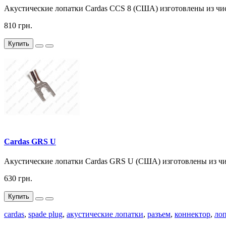
Акустические лопатки Cardas CCS 8 (США) изготовлены из чис
810 грн.
Купить
Cardas GRS U
Акустические лопатки Cardas GRS U (США) изготовлены из чи
630 грн.
Купить
cardas
,
spade plug
,
акустические лопатки
,
разъем
,
коннектор
,
ло