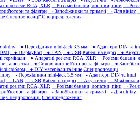
тні роз'єми RCA, XLR
Роз'єми банани, лопатки, піни
- Роз'
риб'ютори та фільтри
- Запобіжники та тримачі
- Для вінілу
-
нше
Спецпропозиції
Спецпредложения
 вінілу
● Перехідники mini-jack 3.5 мм
● Адаптери DIN та ін
DMI
● DisplayPort
● LAN
● USB
Кабелі на відріз
● Акусти
 термінали
● Апаратні роз'єми RCA, XLR
Роз'єми банани, л
ри та розетки
● Силові дистриб'ютори та фільтри
● Запобіжни
 зі сріблом
● DIY матеріали та інше
Спецпропозиції
інілу
- Перехідники mini-jack 3.5 мм
- Адаптери DIN та інші
-
ort
- LAN
- USB
Кабелі на відріз
- Акустичні
- Міжблокові
тні роз'єми RCA, XLR
Роз'єми банани, лопатки, піни
- Роз'
риб'ютори та фільтри
- Запобіжники та тримачі
- Для вінілу
-
нше
Спецпропозиції
Спецпредложения