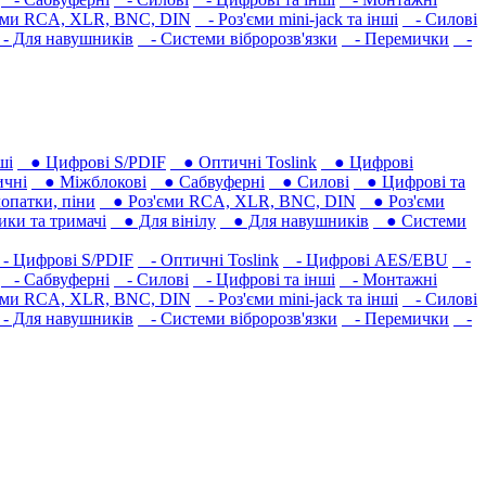
єми RCA, XLR, BNC, DIN
- Роз'єми mini-jack та інші
- Силові
 Для навушників‎
- Системи вібророзв'язки
- Перемички
-
ші
● Цифрові S/PDIF
● Оптичні Toslink
● Цифрові
чні
● Міжблокові
● Сабвуферні
● Силові
● Цифрові та
опатки, піни
● Роз'єми RCA, XLR, BNC, DIN
● Роз'єми
ки та тримачі
● Для вінілу
● Для навушників‎
● Системи
 Цифрові S/PDIF
- Оптичні Toslink
- Цифрові AES/EBU
-
- Сабвуферні
- Силові
- Цифрові та інші
- Монтажні
єми RCA, XLR, BNC, DIN
- Роз'єми mini-jack та інші
- Силові
 Для навушників‎
- Системи вібророзв'язки
- Перемички
-