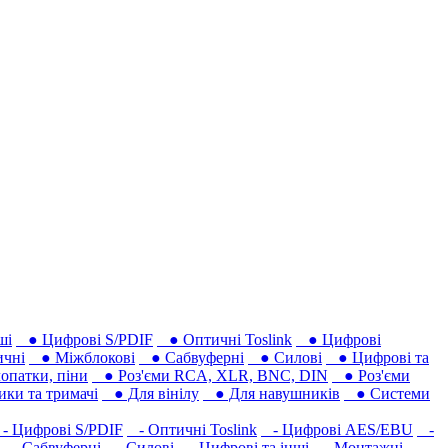
ші
● Цифрові S/PDIF
● Оптичні Toslink
● Цифрові
чні
● Міжблокові
● Сабвуферні
● Силові
● Цифрові та
опатки, піни
● Роз'єми RCA, XLR, BNC, DIN
● Роз'єми
ки та тримачі
● Для вінілу
● Для навушників‎
● Системи
 Цифрові S/PDIF
- Оптичні Toslink
- Цифрові AES/EBU
-
- Сабвуферні
- Силові
- Цифрові та інші
- Монтажні