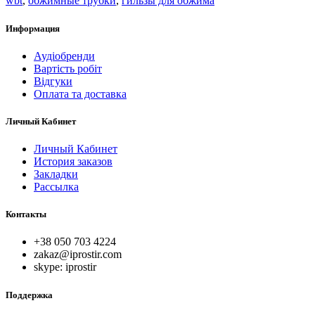
wbt
,
обжимные трубки
,
гильзы для обжима
Информация
Аудіобренди
Вартість робіт
Відгуки
Оплата та доставка
Личный Кабинет
Личный Кабинет
История заказов
Закладки
Рассылка
Контакты
+38 050 703 4224
zakaz@iprostir.com
skype: iprostir
Поддержка