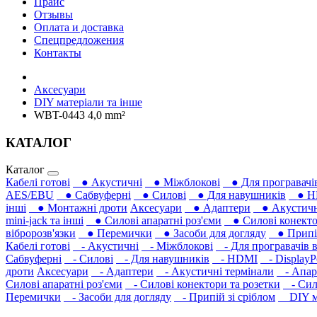
Прайс
Отзывы
Оплата и доставка
Спецпредложения
Контакты
Аксесуари
DIY матеріали та інше
WBT-0443 4,0 mm²
КАТАЛОГ
Каталог
Кабелі готові
● Акустичні
● Міжблокові
● Для програвачів
AES/EBU
● Сабвуферні
● Силові
● Для навушників‎
● H
інші
● Монтажні дроти
Аксесуари
● Адаптери
● Акустичні
mini-jack та інші
● Силові апаратні роз'єми
● Силові конекто
вібророзв'язки
● Перемички
● Засоби для догляду
● Припій
Кабелі готові
- Акустичні
- Міжблокові
- Для програвачів в
Сабвуферні
- Силові
- Для навушників‎
- HDMI
- DisplayP
дроти
Аксесуари
- Адаптери
- Акустичні термінали
- Апара
Силові апаратні роз'єми
- Силові конектори та розетки
- Сило
Перемички
- Засоби для догляду
- Припій зі сріблом
DIY ма