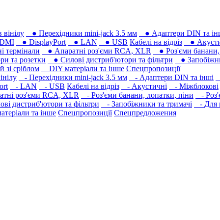
 вінілу
● Перехідники mini-jack 3.5 мм
● Адаптери DIN та ін
DMI
● DisplayPort
● LAN
● USB
Кабелі на відріз
● Акусти
 термінали
● Апаратні роз'єми RCA, XLR
● Роз'єми банани, 
ри та розетки
● Силові дистриб'ютори та фільтри
● Запобіжни
 зі сріблом
DIY матеріали та інше
Спецпропозиції
інілу
- Перехідники mini-jack 3.5 мм
- Адаптери DIN та інші
-
ort
- LAN
- USB
Кабелі на відріз
- Акустичні
- Міжблокові
тні роз'єми RCA, XLR
- Роз'єми банани, лопатки, піни
- Роз'
ві дистриб'ютори та фільтри
- Запобіжники та тримачі
- Для 
теріали та інше
Спецпропозиції
Спецпредложения