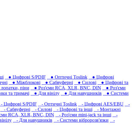
ші
● Цифрові S/PDIF
● Оптичні Toslink
● Цифрові
чні
● Міжблокові
● Сабвуферні
● Силові
● Цифрові та
лопатки, піни
● Роз'єми RCA, XLR, BNC, DIN
● Роз'єми
ки та тримачі
● Для вінілу
● Для навушників‎
● Системи
 Цифрові S/PDIF
- Оптичні Toslink
- Цифрові AES/EBU
-
- Сабвуферні
- Силові
- Цифрові та інші
- Монтажні
єми RCA, XLR, BNC, DIN
- Роз'єми mini-jack та інші
-
вінілу
- Для навушників‎
- Системи вібророзв'язки
-