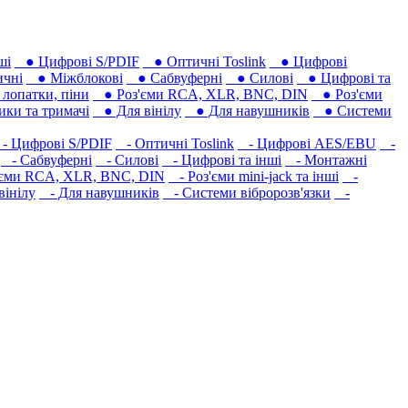
ші
● Цифрові S/PDIF
● Оптичні Toslink
● Цифрові
чні
● Міжблокові
● Сабвуферні
● Силові
● Цифрові та
лопатки, піни
● Роз'єми RCA, XLR, BNC, DIN
● Роз'єми
ки та тримачі
● Для вінілу
● Для навушників‎
● Системи
 Цифрові S/PDIF
- Оптичні Toslink
- Цифрові AES/EBU
-
- Сабвуферні
- Силові
- Цифрові та інші
- Монтажні
єми RCA, XLR, BNC, DIN
- Роз'єми mini-jack та інші
-
вінілу
- Для навушників‎
- Системи вібророзв'язки
-