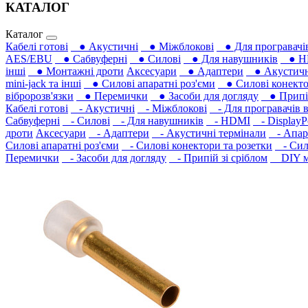
КАТАЛОГ
Каталог
Кабелі готові
● Акустичні
● Міжблокові
● Для програвачів
AES/EBU
● Сабвуферні
● Силові
● Для навушників‎
● H
інші
● Монтажні дроти
Аксесуари
● Адаптери
● Акустичні
mini-jack та інші
● Силові апаратні роз'єми
● Силові конекто
вібророзв'язки
● Перемички
● Засоби для догляду
● Припій
Кабелі готові
- Акустичні
- Міжблокові
- Для програвачів в
Сабвуферні
- Силові
- Для навушників‎
- HDMI
- DisplayP
дроти
Аксесуари
- Адаптери
- Акустичні термінали
- Апара
Силові апаратні роз'єми
- Силові конектори та розетки
- Сило
Перемички
- Засоби для догляду
- Припій зі сріблом
DIY ма