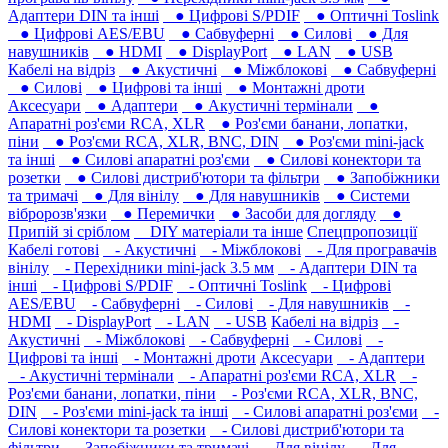
Адаптери DIN та інші
● Цифрові S/PDIF
● Оптичні Toslink
● Цифрові AES/EBU
● Сабвуферні
● Силові
● Для
навушників‎
● HDMI
● DisplayPort
● LAN
● USB
Кабелі на відріз
● Акустичні
● Міжблокові
● Сабвуферні
● Силові
● Цифрові та інші
● Монтажні дроти
Аксесуари
● Адаптери
● Акустичні термінали
●
Апаратні роз'єми RCA, XLR
● Роз'єми банани, лопатки,
піни
● Роз'єми RCA, XLR, BNC, DIN
● Роз'єми mini-jack
та інші
● Силові апаратні роз'єми
● Силові конектори та
розетки
● Силові дистриб'ютори та фільтри
● Запобіжники
та тримачі
● Для вінілу
● Для навушників‎
● Системи
вібророзв'язки
● Перемички
● Засоби для догляду
●
Припій зі сріблом
DIY матеріали та інше
Спецпропозиції
Кабелі готові
- Акустичні
- Міжблокові
- Для програвачів
вінілу
- Перехідники mini-jack 3.5 мм
- Адаптери DIN та
інші
- Цифрові S/PDIF
- Оптичні Toslink
- Цифрові
AES/EBU
- Сабвуферні
- Силові
- Для навушників‎
-
HDMI
- DisplayPort
- LAN
- USB
Кабелі на відріз
-
Акустичні
- Міжблокові
- Сабвуферні
- Силові
-
Цифрові та інші
- Монтажні дроти
Аксесуари
- Адаптери
- Акустичні термінали
- Апаратні роз'єми RCA, XLR
-
Роз'єми банани, лопатки, піни
- Роз'єми RCA, XLR, BNC,
DIN
- Роз'єми mini-jack та інші
- Силові апаратні роз'єми
-
Силові конектори та розетки
- Силові дистриб'ютори та
фільтри
- Запобіжники та тримачі
- Для вінілу
- Для