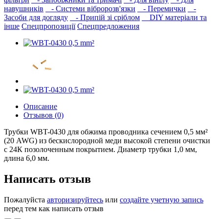
навушників‎
- Системи вібророзв'язки
- Перемички
-
Засоби для догляду
- Припій зі сріблом
DIY матеріали та
інше
Спецпропозиції
Спецпредложения
Описание
Отзывов (0)
Трубки WBT-0430 для обжима проводника сечением 0,5 мм²
(20 AWG) из бескислородной меди высокой степени очистки
с 24К позолоченным покрытием. Диаметр трубки 1,0 мм,
длина 6,0 мм.
Написать отзыв
Пожалуйста
авторизируйтесь
или
создайте учетную запись
перед тем как написать отзыв