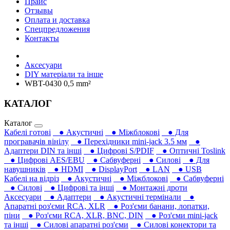
Прайс
Отзывы
Оплата и доставка
Спецпредложения
Контакты
Аксесуари
DIY матеріали та інше
WBT-0430 0,5 mm²
КАТАЛОГ
Каталог
Кабелі готові
● Акустичні
● Міжблокові
● Для
програвачів вінілу
● Перехідники mini-jack 3.5 мм
●
Адаптери DIN та інші
● Цифрові S/PDIF
● Оптичні Toslink
● Цифрові AES/EBU
● Сабвуферні
● Силові
● Для
навушників‎
● HDMI
● DisplayPort
● LAN
● USB
Кабелі на відріз
● Акустичні
● Міжблокові
● Сабвуферні
● Силові
● Цифрові та інші
● Монтажні дроти
Аксесуари
● Адаптери
● Акустичні термінали
●
Апаратні роз'єми RCA, XLR
● Роз'єми банани, лопатки,
піни
● Роз'єми RCA, XLR, BNC, DIN
● Роз'єми mini-jack
та інші
● Силові апаратні роз'єми
● Силові конектори та