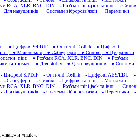
єми RCA, XLR, BNC, DIN
- Роз'єми mini-jack та інші
- Силові
 Для навушників‎
- Системи вібророзв'язки
- Перемички
-
ші
● Цифрові S/PDIF
● Оптичні Toslink
● Цифрові
чні
● Міжблокові
● Сабвуферні
● Силові
● Цифрові та
опатки, піни
● Роз'єми RCA, XLR, BNC, DIN
● Роз'єми
ки та тримачі
● Для вінілу
● Для навушників‎
● Системи
 Цифрові S/PDIF
- Оптичні Toslink
- Цифрові AES/EBU
-
- Сабвуферні
- Силові
- Цифрові та інші
- Монтажні
єми RCA, XLR, BNC, DIN
- Роз'єми mini-jack та інші
- Силові
 Для навушників‎
- Системи вібророзв'язки
- Перемички
-
«male» и «male».