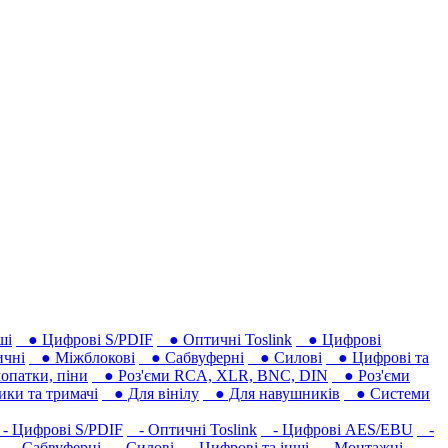
ші
● Цифрові S/PDIF
● Оптичні Toslink
● Цифрові
чні
● Міжблокові
● Сабвуферні
● Силові
● Цифрові та
опатки, піни
● Роз'єми RCA, XLR, BNC, DIN
● Роз'єми
ки та тримачі
● Для вінілу
● Для навушників‎
● Системи
 Цифрові S/PDIF
- Оптичні Toslink
- Цифрові AES/EBU
-
- Сабвуферні
- Силові
- Цифрові та інші
- Монтажні