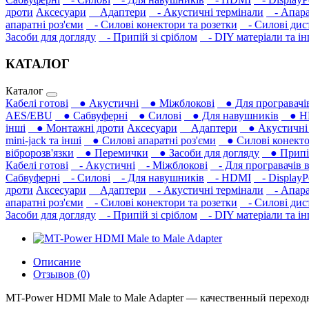
дроти
Аксесуари
Адаптери
- Акустичні термінали
- Апара
апаратні роз'єми
- Силові конектори та розетки
- Силові дист
Засоби для догляду
- Припій зі сріблом
- DIY матеріали та і
КАТАЛОГ
Каталог
Кабелі готові
● Акустичні
● Міжблокові
● Для програвачів
AES/EBU
● Сабвуферні
● Силові
● Для навушників‎
● H
інші
● Монтажні дроти
Аксесуари
Адаптери
● Акустичні 
mini-jack та інші
● Силові апаратні роз'єми
● Силові конекто
вібророзв'язки
● Перемички
● Засоби для догляду
● Припій
Кабелі готові
- Акустичні
- Міжблокові
- Для програвачів в
Сабвуферні
- Силові
- Для навушників‎
- HDMI
- DisplayP
дроти
Аксесуари
Адаптери
- Акустичні термінали
- Апара
апаратні роз'єми
- Силові конектори та розетки
- Силові дист
Засоби для догляду
- Припій зі сріблом
- DIY матеріали та і
Описание
Отзывов (0)
MT-Power HDMI Male to Male Adapter — качественный переходн