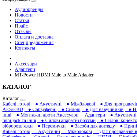
Аудиобренды
Новости
Статьи
Прайс
Отзывы
Оплата и доставка
Спецпредложения
Контакты
Аксесуари
Адаптери
MT-Power HDMI Male to Male Adapter
КАТАЛОГ
Каталог
Кабелі готові
● Акустичні
● Міжблокові
● Для програвачів
AES/EBU
● Сабвуферні
● Силові
● Для навушників‎
● H
інші
● Монтажні дроти
Аксесуари
Адаптери
● Акустичні 
mini-jack та інші
● Силові апаратні роз'єми
● Силові конекто
вібророзв'язки
● Перемички
● Засоби для догляду
● Припій
Кабелі готові
- Акустичні
- Міжблокові
- Для програвачів в
Сабвуферні
- Силові
- Для навушників‎
- HDMI
- DisplayP