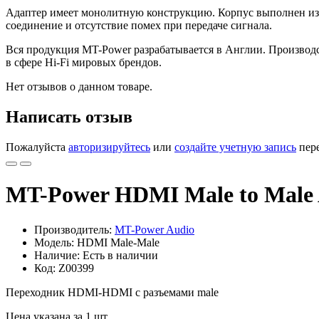
Адаптер имеет монолитную конструкцию. Корпус выполнен из
соединение и отсутствие помех при передаче сигнала.
Вся продукция MT-Power разрабатывается в Англии. Производ
в сфере Hi-Fi мировых брендов.
Нет отзывов о данном товаре.
Написать отзыв
Пожалуйста
авторизируйтесь
или
создайте учетную запись
пере
MT-Power HDMI Male to Male 
Производитель:
MT-Power Audio
Модель: HDMI Male-Male
Наличие: Есть в наличии
Код: Z00399
Переходник HDMI-HDMI с разъемами male
Цена указана за 1 шт.