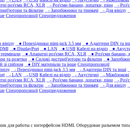
тні роз'єми RCA, XLR
- Роз'єми банани, лопатки, піни
- Роз'
риб'ютори та фільтри
- Запобіжники та тримачі
- Для вінілу
-
нше
Спецпропозиції
Спецпредложения
 вінілу
● Перехідники mini-jack 3.5 мм
● Адаптери DIN та ін
DMI
● DisplayPort
● LAN
● USB
Кабелі на відріз
● Акусти
термінали
● Апаратні роз'єми RCA, XLR
● Роз'єми банани, л
ри та розетки
● Силові дистриб'ютори та фільтри
● Запобіжни
 зі сріблом
● DIY матеріали та інше
Спецпропозиції
інілу
- Перехідники mini-jack 3.5 мм
- Адаптери DIN та інші
-
ort
- LAN
- USB
Кабелі на відріз
- Акустичні
- Міжблокові
тні роз'єми RCA, XLR
- Роз'єми банани, лопатки, піни
- Роз'
риб'ютори та фільтри
- Запобіжники та тримачі
- Для вінілу
-
нше
Спецпропозиції
Спецпредложения
ик для работы с интерфейсом HDMI. Оборудован разъемом типа 