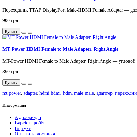
Переходник TTAF DisplayPort Male-HDMI Female Adapter — удо
900 грн.
Купить
MT-Power HDMI Female to Male Adapter, Right Angle
MT-Power HDMI Female to Male Adapter, Right Angle — угловой
360 грн.
Купить
mt-power
,
adapter
,
hdmi-hdmi
,
hdmi male-male
,
адаптер
,
переходни
Информация
Аудіобренди
Вартість робіт
Відгуки
Оплата та доставка