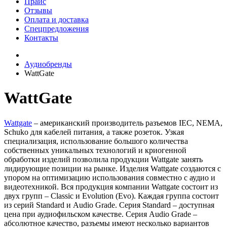
Прайс
Отзывы
Оплата и доставка
Спецпредложения
Контакты
Аудиобренды
WattGate
WattGate
Wattgate
– американский производитель разъемов IEC, NEMA,
Schuko для кабелей питания, а также розеток. Узкая
специализация, использование большого количества
собственных уникальных технологий и криогенной
обработки изделий позволила продукции Wattgate занять
лидирующие позиции на рынке. Изделия Wattgate создаются с
упором на оптимизацию использования совместно с аудио и
видеотехникой. Вся продукция компании Wattgate состоит из
двух групп – Classic и Evolution (Evo). Каждая группа состоит
из серий Standard и Audio Grade. Серия Standard – доступная
цена при аудиофильском качестве. Серия Audio Grade –
абсолютное качество, разъемы имеют несколько вариантов