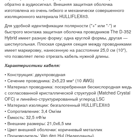
обратно в аудиосигнал. Внешняя защитная оболочка
изготовлена из очень гибкого и механически совершенного
изоляционного материала HULLIFLEX®3.
Для удобной идентификации полярности ("+" или "-") и
быстрого монтажа защитная оболочка проводников The D-352
Hybrid имеет разную форму: одна круглой формы, другая —
шестиугольная. Плоская средняя секция между проводниками
имеет маркировку, нанесенную на расстоянии 25,0 см (10″),
что позволяет легко отрезать кабель нужной длины.
Характеристики кабеля:
• Конструкция: двухпроводная
• Сечение проводника: 2х5,23 мм² (10 AWG)
• Материал проводника: посеребренная бескислородная медь
с согласованной кристаллической структурой (Matched Crystal
OFC) и линейно-структурированный углерод LSC
• Материал изоляции: безгалогенный HULLIFLEX®3
• Сопротивление: 3,4 Ом/км
• Ёмкость: 32,5 пФ/м
• Внешние размеры: 21,0х6,5 мм
• Цвет внешней оболочки: коричневый металлик
• Производитель: Van den Hul (Нидерланды).