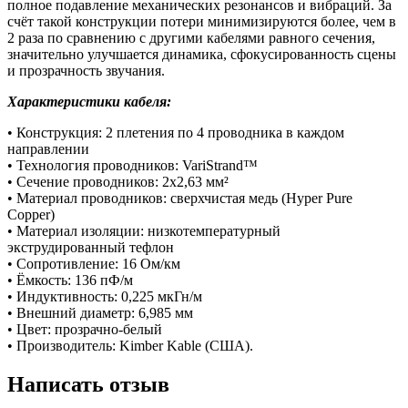
полное подавление механических резонансов и вибраций. За
счёт такой конструкции потери минимизируются более, чем в
2 раза по сравнению с другими кабелями равного сечения,
значительно улучшается динамика, сфокусированность сцены
и прозрачность звучания.
Характеристики кабеля:
• Конструкция: 2 плетения по 4 проводника в каждом
направлении
• Технология проводников: VariStrand™
• Сечение проводников: 2х2,63 мм²
• Материал проводников: сверхчистая медь (Hyper Pure
Copper)
• Материал изоляции: низкотемпературный
экструдированный тефлон
• Сопротивление: 16 Ом/км
• Ёмкость: 136 пФ/м
• Индуктивность: 0,225 мкГн/м
• Внешний диаметр: 6,985 мм
• Цвет: прозрачно-белый
• Производитель: Kimber Kable (США).
Написать отзыв