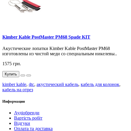
Kimber Kable PostMaster PM68 Spade KIT
Акустические лопатки Kimber Kable PostMaster PM68
изготовлены из чистой меди со специальным никелевы..
1575 грн.
Купить
kimber kable
,
4tc
,
акустический кабель
,
кабель для колонок
,
кабель на отрез
Информация
Аудіобренди
Вартість робіт
Відгуки
Оплата та доставка