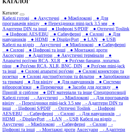
КАТАЛОГ
Каталог
Кабелі готові
● Акустичні
● Міжблокові
● Для
програвачів вінілу
● Перехідники mini-jack 3.5 мм
●
Адаптери DIN та інші
● Цифрові S/PDIF
● Оптичні Toslink
● Цифрові AES/EBU
● Сабвуферні
● Силові
● Для
навушників‎
● HDMI
● DisplayPort
● LAN
● USB
Кабелі на відріз
Акустичні
● Міжблокові
● Сабвуферні
● Силові
● Цифрові та інші
● Монтажні дроти
Аксесуари
● Адаптери
● Акустичні термінали
●
Апаратні роз'єми RCA, XLR
● Роз'єми банани, лопатки,
піни
● Роз'єми RCA, XLR, BNC, DIN
● Роз'єми mini-jack
та інші
● Силові апаратні роз'єми
● Силові конектори та
розетки
● Силові дистриб'ютори та фільтри
● Запобіжники
та тримачі
● Для вінілу
● Для навушників‎
● Системи
вібророзв'язки
● Перемички
● Засоби для догляду
●
Припій зі сріблом
● DIY матеріали та інше
Спецпропозиції
Кабелі готові
- Акустичні
- Міжблокові
- Для програвачів
вінілу
- Перехідники mini-jack 3.5 мм
- Адаптери DIN та
інші
- Цифрові S/PDIF
- Оптичні Toslink
- Цифрові
AES/EBU
- Сабвуферні
- Силові
- Для навушників‎
-
HDMI
- DisplayPort
- LAN
- USB
Кабелі на відріз
Акустичні
- Міжблокові
- Сабвуферні
- Силові
-
Цифрові та інші
- Монтажні дроти
Аксесуари
- Адаптери