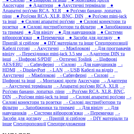
Аксесуари
● Адаптери
● Акустичні термінали
●
Апаратні роз'єми RCA, XLR
● Роз'єми банани, лопатки,
піни
● Роз'єми RCA, XLR, BNC, DIN
● Роз'єми mini-jack
та інші
● Силові апаратні роз'єми
● Силові конектори та
розетки
● Силові дистриб'ютори та фільтри
● Запобіжники
та тримачі
● Для вінілу
● Для навушників‎
● Системи
вібророзв'язки
● Перемички
● Засоби для догляду
●
Припій зі сріблом
● DIY матеріали та інше
Спецпропозиції
Кабелі готові
- Акустичні
- Міжблокові
- Для програвачів
вінілу
- Перехідники mini-jack 3.5 мм
- Адаптери DIN та
інші
- Цифрові S/PDIF
- Оптичні Toslink
- Цифрові
AES/EBU
- Сабвуферні
- Силові
- Для навушників‎
-
HDMI
- DisplayPort
- LAN
- USB
Кабелі на відріз
Акустичні
- Міжблокові
- Сабвуферні
- Силові
-
Цифрові та інші
- Монтажні дроти
Аксесуари
- Адаптери
- Акустичні термінали
- Апаратні роз'єми RCA, XLR
-
Роз'єми банани, лопатки, піни
- Роз'єми RCA, XLR, BNC,
DIN
- Роз'єми mini-jack та інші
- Силові апаратні роз'єми
-
Силові конектори та розетки
- Силові дистриб'ютори та
фільтри
- Запобіжники та тримачі
- Для вінілу
- Для
навушників‎
- Системи вібророзв'язки
- Перемички
-
Засоби для догляду
- Припій зі сріблом
- DIY матеріали та
інше
Спецпропозиції
Спецпредложения