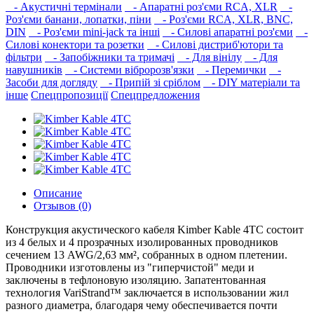
- Акустичні термінали
- Апаратні роз'єми RCA, XLR
-
Роз'єми банани, лопатки, піни
- Роз'єми RCA, XLR, BNC,
DIN
- Роз'єми mini-jack та інші
- Силові апаратні роз'єми
-
Силові конектори та розетки
- Силові дистриб'ютори та
фільтри
- Запобіжники та тримачі
- Для вінілу
- Для
навушників‎
- Системи вібророзв'язки
- Перемички
-
Засоби для догляду
- Припій зі сріблом
- DIY матеріали та
інше
Спецпропозиції
Спецпредложения
Описание
Отзывов (0)
Конструкция акустического кабеля Kimber Kable 4TC состоит
из 4 белых и 4 прозрачных изолированных проводников
сечением 13 AWG/2,63 мм², собранных в одном плетении.
Проводники изготовлены из "гиперчистой" меди и
заключены в тефлоновую изоляцию. Запатентованная
технология VariStrand™ заключается в использовании жил
разного диаметра, благодаря чему обеспечивается почти