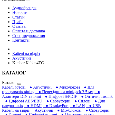
Аудиобренды
Новости
Статьи
Прайс
Отзывы
Оплата и доставка
Спецпредложения
Контакты
Кабелі на відріз
Акустичні
Kimber Kable 4TC
КАТАЛОГ
Каталог
Кабелі готові
● Акустичні
● Міжблокові
● Для
програвачів вінілу
● Перехідники mini-jack 3.5 мм
●
Адаптери DIN та інші
● Цифрові S/PDIF
● Оптичні Toslink
● Цифрові AES/EBU
● Сабвуферні
● Силові
● Для
навушників‎
● HDMI
● DisplayPort
● LAN
● USB
Кабелі на відріз
Акустичні
● Міжблокові
● Сабвуферні
● Силові
● Цифрові та інші
● Монтажні дроти