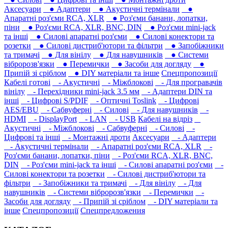
Аксесуари
● Адаптери
● Акустичні термінали
●
Апаратні роз'єми RCA, XLR
● Роз'єми банани, лопатки,
піни
● Роз'єми RCA, XLR, BNC, DIN
● Роз'єми mini-jack
та інші
● Силові апаратні роз'єми
● Силові конектори та
розетки
● Силові дистриб'ютори та фільтри
● Запобіжники
та тримачі
● Для вінілу
● Для навушників‎
● Системи
вібророзв'язки
● Перемички
● Засоби для догляду
●
Припій зі сріблом
● DIY матеріали та інше
Спецпропозиції
Кабелі готові
- Акустичні
- Міжблокові
- Для програвачів
вінілу
- Перехідники mini-jack 3.5 мм
- Адаптери DIN та
інші
- Цифрові S/PDIF
- Оптичні Toslink
- Цифрові
AES/EBU
- Сабвуферні
- Силові
- Для навушників‎
-
HDMI
- DisplayPort
- LAN
- USB
Кабелі на відріз
Акустичні
- Міжблокові
- Сабвуферні
- Силові
-
Цифрові та інші
- Монтажні дроти
Аксесуари
- Адаптери
- Акустичні термінали
- Апаратні роз'єми RCA, XLR
-
Роз'єми банани, лопатки, піни
- Роз'єми RCA, XLR, BNC,
DIN
- Роз'єми mini-jack та інші
- Силові апаратні роз'єми
-
Силові конектори та розетки
- Силові дистриб'ютори та
фільтри
- Запобіжники та тримачі
- Для вінілу
- Для
навушників‎
- Системи вібророзв'язки
- Перемички
-
Засоби для догляду
- Припій зі сріблом
- DIY матеріали та
інше
Спецпропозиції
Спецпредложения