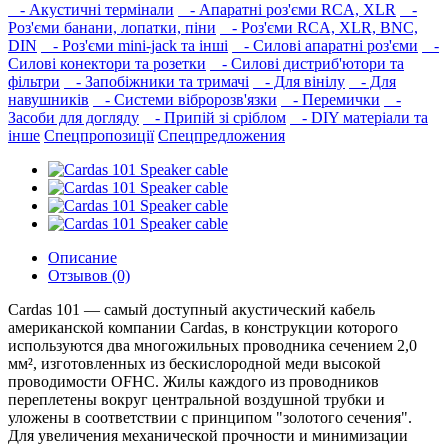
- Акустичні термінали
- Апаратні роз'єми RCA, XLR
-
Роз'єми банани, лопатки, піни
- Роз'єми RCA, XLR, BNC,
DIN
- Роз'єми mini-jack та інші
- Силові апаратні роз'єми
-
Силові конектори та розетки
- Силові дистриб'ютори та
фільтри
- Запобіжники та тримачі
- Для вінілу
- Для
навушників‎
- Системи вібророзв'язки
- Перемички
-
Засоби для догляду
- Припій зі сріблом
- DIY матеріали та
інше
Спецпропозиції
Спецпредложения
Описание
Отзывов (0)
Cardas 101 — самый доступный акустический кабель
американской компании Cardas, в конструкции которого
используются два многожильных проводника сечением 2,0
мм², изготовленных из бескислородной меди высокой
проводимости OFHC. Жилы каждого из проводников
переплетены вокруг центральной воздушной трубки и
уложены в соответствии с принципом "золотого сечения".
Для увеличения механической прочности и минимизации