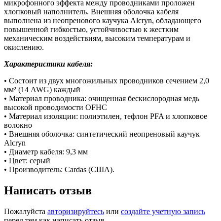
микрофонного эффекта между проводниками проложен
хлопковый наполнитель. Внешняя оболочка кабеля
выполнена из неопренового каучука Alcryn, обладающего
повышенной гибкостью, устойчивостью к жестким
механическим воздействиям, высоким температурам и
окислению.
Характеристики кабеля:
• Состоит из двух многожильных проводников сечением 2,0
мм² (14 AWG) каждый
• Материал проводника: очищенная бескислородная медь
высокой проводимости OFHC
• Материал изоляции: полиэтилен, тефлон PFA и хлопковое
волокно
• Внешняя оболочка: синтетический неопреновый каучук
Alcryn
• Диаметр кабеля: 9,3 мм
• Цвет: серый
• Производитель: Cardas (США).
Написать отзыв
Пожалуйста
авторизируйтесь
или
создайте учетную запись
перед тем как написать отзыв