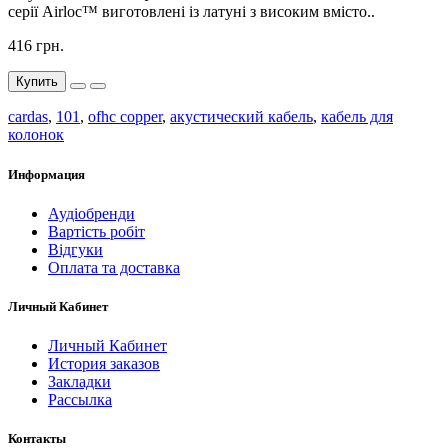
серії Airloc™ виготовлені із латуні з високим вмісто..
416 грн.
Купить
cardas
,
101
,
ofhc copper
,
акустический кабель
,
кабель для
колонок
Информация
Аудіобренди
Вартість робіт
Відгуки
Оплата та доставка
Личный Кабинет
Личный Кабинет
История заказов
Закладки
Рассылка
Контакты