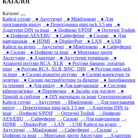
КАТАЛОГ
Каталог
Кабелі готові
● Акустичні
● Міжблокові
● Для
програвачів вінілу
● Перехідники mini-jack 3.5 мм
●
Адаптери DIN та інші
● Цифрові S/PDIF
● Оптичні Toslink
● Цифрові AES/EBU
● Сабвуферні
● Силові
● Для
навушників‎
● HDMI
● DisplayPort
● LAN
● USB
Кабелі на відріз
Акустичні
● Міжблокові
● Сабвуферні
● Силові
● Цифрові та інші
● Монтажні дроти
Аксесуари
● Адаптери
● Акустичні термінали
●
Апаратні роз'єми RCA, XLR
● Роз'єми банани, лопатки,
піни
● Роз'єми RCA, XLR, BNC, DIN
● Роз'єми mini-jack
та інші
● Силові апаратні роз'єми
● Силові конектори та
розетки
● Силові дистриб'ютори та фільтри
● Запобіжники
та тримачі
● Для вінілу
● Для навушників‎
● Системи
вібророзв'язки
● Перемички
● Засоби для догляду
●
Припій зі сріблом
● DIY матеріали та інше
Спецпропозиції
Кабелі готові
- Акустичні
- Міжблокові
- Для програвачів
вінілу
- Перехідники mini-jack 3.5 мм
- Адаптери DIN та
інші
- Цифрові S/PDIF
- Оптичні Toslink
- Цифрові
AES/EBU
- Сабвуферні
- Силові
- Для навушників‎
-
HDMI
- DisplayPort
- LAN
- USB
Кабелі на відріз
Акустичні
- Міжблокові
- Сабвуферні
- Силові
-
Цифрові та інші
- Монтажні дроти
Аксесуари
- Адаптери