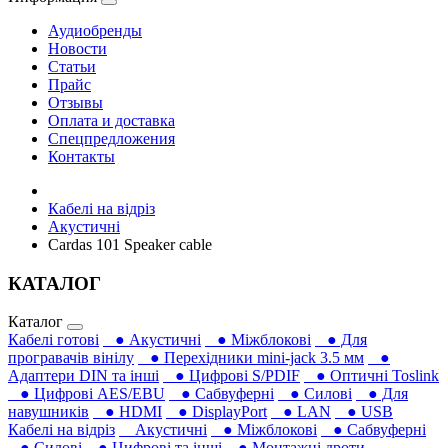
Аудиобренды
Новости
Статьи
Прайс
Отзывы
Оплата и доставка
Спецпредложения
Контакты
Кабелі на відріз
Акустичні
Cardas 101 Speaker cable
КАТАЛОГ
Каталог
Кабелі готові
● Акустичні
● Міжблокові
● Для
програвачів вінілу
● Перехідники mini-jack 3.5 мм
●
Адаптери DIN та інші
● Цифрові S/PDIF
● Оптичні Toslink
● Цифрові AES/EBU
● Сабвуферні
● Силові
● Для
навушників‎
● HDMI
● DisplayPort
● LAN
● USB
Кабелі на відріз
Акустичні
● Міжблокові
● Сабвуферні
● Силові
● Цифрові та інші
● Монтажні дроти