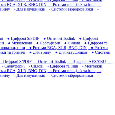
єми RCA, XLR, BNC, DIN
- Роз'єми mini-jack та інші
-
вінілу
- Для навушників‎
- Системи вібророзв'язки
-
ші
● Цифрові S/PDIF
● Оптичні Toslink
● Цифрові
ні
● Міжблокові
● Сабвуферні
● Силові
● Цифрові та
лопатки, піни
● Роз'єми RCA, XLR, BNC, DIN
● Роз'єми
ки та тримачі
● Для вінілу
● Для навушників‎
● Системи
 Цифрові S/PDIF
- Оптичні Toslink
- Цифрові AES/EBU
-
- Сабвуферні
- Силові
- Цифрові та інші
- Монтажні
єми RCA, XLR, BNC, DIN
- Роз'єми mini-jack та інші
-
вінілу
- Для навушників‎
- Системи вібророзв'язки
-