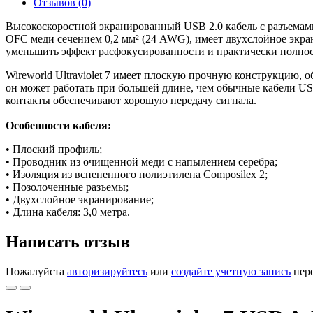
Отзывов (0)
Высокоскоростной экранированный USB 2.0 кабель с разъемами 
OFC меди сечением 0,2 мм² (24 AWG), имеет двухслойное экра
уменьшить эффект расфокусированности и практически полнос
Wireworld Ultraviolet 7 имеет плоскую прочную конструкцию, 
он может работать при большей длине, чем обычные кабели U
контакты обеспечивают хорошую передачу сигнала.
Особенности кабеля:
• Плоский профиль;
• Проводник из очищенной меди с напылением серебра;
• Изоляция из вспененного полиэтилена Composilex 2;
• Позолоченные разъемы;
• Двухслойное экранирование;
• Длина кабеля: 3,0 метра.
Написать отзыв
Пожалуйста
авторизируйтесь
или
создайте учетную запись
пере