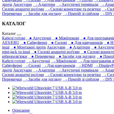
дроти
Аксесуари
- Адаптери
- Акустичні термінали
- Апара
Силові апаратні роз'єми
- Силові конектори та розетки
- Сило
Перемички
- Засоби для догляду
- Припій зі сріблом
- DIY м
КАТАЛОГ
Каталог
Кабелі готові
● Акустичні
● Міжблокові
● Для програвачів
AES/EBU
● Сабвуферні
● Силові
● Для навушників‎
● H
інші
● Монтажні дроти
Аксесуари
● Адаптери
● Акустичні
mini-jack та інші
● Силові апаратні роз'єми
● Силові конекто
вібророзв'язки
● Перемички
● Засоби для догляду
● Припій
Кабелі готові
- Акустичні
- Міжблокові
- Для програвачів в
Сабвуферні
- Силові
- Для навушників‎
- HDMI
- DisplayP
дроти
Аксесуари
- Адаптери
- Акустичні термінали
- Апара
Силові апаратні роз'єми
- Силові конектори та розетки
- Сило
Перемички
- Засоби для догляду
- Припій зі сріблом
- DIY м
Описание