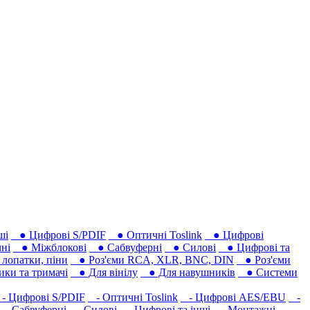
ші
● Цифрові S/PDIF
● Оптичні Toslink
● Цифрові
ні
● Міжблокові
● Сабвуферні
● Силові
● Цифрові та
лопатки, піни
● Роз'єми RCA, XLR, BNC, DIN
● Роз'єми
ки та тримачі
● Для вінілу
● Для навушників‎
● Системи
 Цифрові S/PDIF
- Оптичні Toslink
- Цифрові AES/EBU
-
- Сабвуферні
- Силові
- Цифрові та інші
- Монтажні