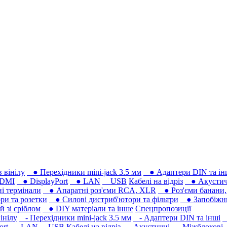
 вінілу
● Перехідники mini-jack 3.5 мм
● Адаптери DIN та ін
DMI
● DisplayPort
● LAN
USB
Кабелі на відріз
● Акустич
 термінали
● Апаратні роз'єми RCA, XLR
● Роз'єми банани, 
ри та розетки
● Силові дистриб'ютори та фільтри
● Запобіжни
 зі сріблом
● DIY матеріали та інше
Спецпропозиції
інілу
- Перехідники mini-jack 3.5 мм
- Адаптери DIN та інші
-
ort
- LAN
USB
Кабелі на відріз
- Акустичні
- Міжблокові