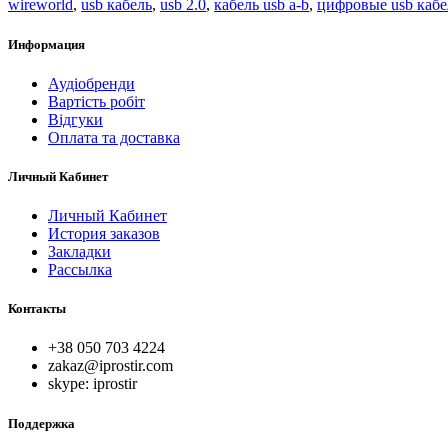
wireworld
,
usb кабель
,
usb 2.0
,
кабель usb a-b
,
цифровые usb каб
Информация
Аудіобренди
Вартість робіт
Відгуки
Оплата та доставка
Личный Кабинет
Личный Кабинет
История заказов
Закладки
Рассылка
Контакты
+38 050 703 4224
zakaz@iprostir.com
skype: iprostir
Поддержка