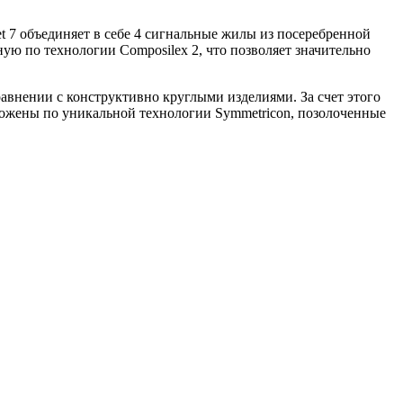
t 7 объединяет в себе 4 сигнальные жилы из посеребренной
ую по технологии Composilex 2, что позволяет значительно
авнении с конструктивно круглыми изделиями. За счет этого
ложены по уникальной технологии Symmetricon, позолоченные