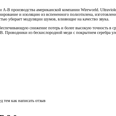
A-B производства американской компании Wireworld. Ultraviole
нирование и изоляцию из вспененного полиэтилена, изготовленн
тью убирает модуляции шумов, влияющие на качество звука.
обеспечивающую снижение потерь и более высокую точность в ср
SB. Проводники из бескислородной меди с покрытием серебра у
д тем как написать отзыв