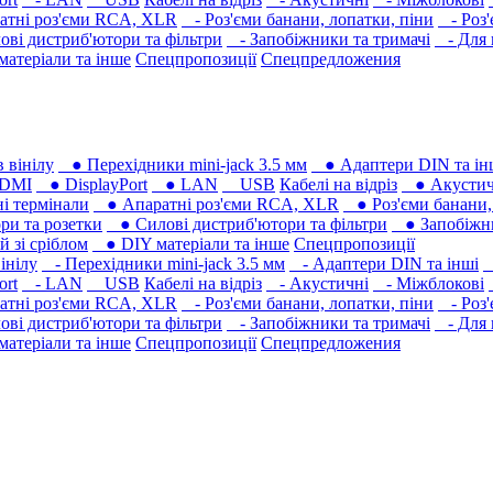
тні роз'єми RCA, XLR
- Роз'єми банани, лопатки, піни
- Роз'
ві дистриб'ютори та фільтри
- Запобіжники та тримачі
- Для 
атеріали та інше
Спецпропозиції
Спецпредложения
 вінілу
● Перехідники mini-jack 3.5 мм
● Адаптери DIN та ін
DMI
● DisplayPort
● LAN
USB
Кабелі на відріз
● Акустич
 термінали
● Апаратні роз'єми RCA, XLR
● Роз'єми банани, 
ри та розетки
● Силові дистриб'ютори та фільтри
● Запобіжни
 зі сріблом
● DIY матеріали та інше
Спецпропозиції
інілу
- Перехідники mini-jack 3.5 мм
- Адаптери DIN та інші
-
ort
- LAN
USB
Кабелі на відріз
- Акустичні
- Міжблокові
тні роз'єми RCA, XLR
- Роз'єми банани, лопатки, піни
- Роз'
ві дистриб'ютори та фільтри
- Запобіжники та тримачі
- Для 
атеріали та інше
Спецпропозиції
Спецпредложения