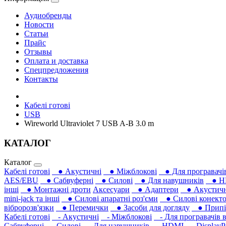
Аудиобренды
Новости
Статьи
Прайс
Отзывы
Оплата и доставка
Спецпредложения
Контакты
Кабелі готові
USB
Wireworld Ultraviolet 7 USB A-B 3.0 m
КАТАЛОГ
Каталог
Кабелі готові
● Акустичні
● Міжблокові
● Для програвачів
AES/EBU
● Сабвуферні
● Силові
● Для навушників‎
● H
інші
● Монтажні дроти
Аксесуари
● Адаптери
● Акустичні
mini-jack та інші
● Силові апаратні роз'єми
● Силові конекто
вібророзв'язки
● Перемички
● Засоби для догляду
● Припій
Кабелі готові
- Акустичні
- Міжблокові
- Для програвачів в
Сабвуферні
- Силові
- Для навушників‎
- HDMI
- DisplayP