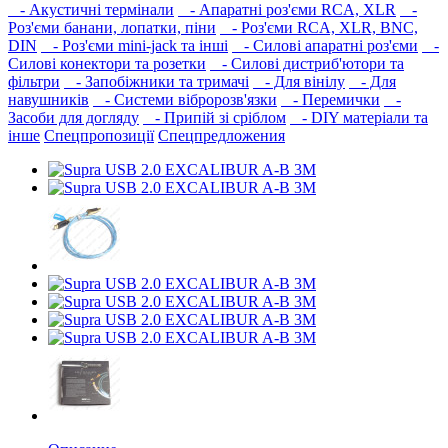
- Акустичні термінали
- Апаратні роз'єми RCA, XLR
-
Роз'єми банани, лопатки, піни
- Роз'єми RCA, XLR, BNC,
DIN
- Роз'єми mini-jack та інші
- Силові апаратні роз'єми
-
Силові конектори та розетки
- Силові дистриб'ютори та
фільтри
- Запобіжники та тримачі
- Для вінілу
- Для
навушників‎
- Системи вібророзв'язки
- Перемички
-
Засоби для догляду
- Припій зі сріблом
- DIY матеріали та
інше
Спецпропозиції
Спецпредложения