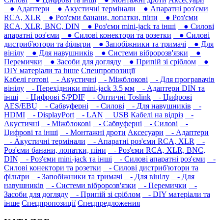
● Адаптери
● Акустичні термінали
● Апаратні роз'єми
RCA, XLR
● Роз'єми банани, лопатки, піни
● Роз'єми
RCA, XLR, BNC, DIN
● Роз'єми mini-jack та інші
● Силові
апаратні роз'єми
● Силові конектори та розетки
● Силові
дистриб'ютори та фільтри
● Запобіжники та тримачі
● Для
вінілу
● Для навушників‎
● Системи вібророзв'язки
●
Перемички
● Засоби для догляду
● Припій зі сріблом
●
DIY матеріали та інше
Спецпропозиції
Кабелі готові
- Акустичні
- Міжблокові
- Для програвачів
вінілу
- Перехідники mini-jack 3.5 мм
- Адаптери DIN та
інші
- Цифрові S/PDIF
- Оптичні Toslink
- Цифрові
AES/EBU
- Сабвуферні
- Силові
- Для навушників‎
-
HDMI
- DisplayPort
- LAN
USB
Кабелі на відріз
-
Акустичні
- Міжблокові
- Сабвуферні
- Силові
-
Цифрові та інші
- Монтажні дроти
Аксесуари
- Адаптери
- Акустичні термінали
- Апаратні роз'єми RCA, XLR
-
Роз'єми банани, лопатки, піни
- Роз'єми RCA, XLR, BNC,
DIN
- Роз'єми mini-jack та інші
- Силові апаратні роз'єми
-
Силові конектори та розетки
- Силові дистриб'ютори та
фільтри
- Запобіжники та тримачі
- Для вінілу
- Для
навушників‎
- Системи вібророзв'язки
- Перемички
-
Засоби для догляду
- Припій зі сріблом
- DIY матеріали та
інше
Спецпропозиції
Спецпредложения