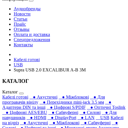
Аудиобренды
Новости
Статьи
Прайс
Отзывы
Оплата и доставка
Спецпредложения
Контакты
Кабелі готові
USB
Supra USB 2.0 EXCALIBUR A-B 3M
КАТАЛОГ
Каталог
Кабелі готові
● Акустичні
● Міжблокові
● Для
програвачів вінілу
● Перехідники mini-jack 3.5 мм
●
Адаптери DIN та інші
● Цифрові S/PDIF
● Оптичні Toslink
● Цифрові AES/EBU
● Сабвуферні
● Силові
● Для
навушників‎
● HDMI
● DisplayPort
● LAN
USB
Кабелі
на відріз
● Акустичні
● Міжблокові
● Сабвуферні
●
Силові
● Цифрові та інші
● Монтажні дроти
Аксесуари