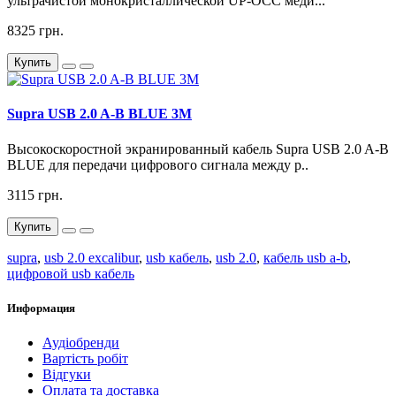
ультрачистой монокристаллической UP-OCC меди...
8325 грн.
Купить
Supra USB 2.0 A-B BLUE 3M
Высокоскоростной экранированный кабель Supra USB 2.0 A-B
BLUE для передачи цифрового сигнала между р..
3115 грн.
Купить
supra
,
usb 2.0 excalibur
,
usb кабель
,
usb 2.0
,
кабель usb a-b
,
цифровой usb кабель
Информация
Аудіобренди
Вартість робіт
Відгуки
Оплата та доставка