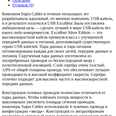
Описание
Отзывов (0)
Компания Supra Cables в течение нескольких лет
разрабатывала идеальный, по мнению компании, USB-кабель,
и в результате получился USB Excalibur. Была поставлена
амбициозная цель — сделать лучший в мире USB-кабель без
каких-либо компромиссов. Excalibur Silver Edition — это
высокоскоростной кабель премиум-класса с улучшенной
передачей данных и питания, дополняющий существующую
серию USB кабелей. Пара данных и пара питания
оптимизированы каждая для своих целей, передачи данных и
питания. Скрученная пара данных изготовлена ​​из
посеребренных проводов из бескислородной меди с
полиэтиленовой изоляцией. Слой серебра очень толстый,
3,8% от общей толщины провода, что обеспечивает лучшую
проводимость и высокий коэффициент скорости. Серебро
отлично подходит для высоких частот и высокоскоростной
передачи данных.
Конструкция силовых проводов полностью отличается от
пары данных. Чтобы избежать потерь мощности и
максимально увеличить площадь сечения проводов,
инженеры Supra Cables использовали 4 луженых провода в
конфигурации «звезда». Конструкция со звездообразным
квадратом и отдельный экран значительно сокращают любые