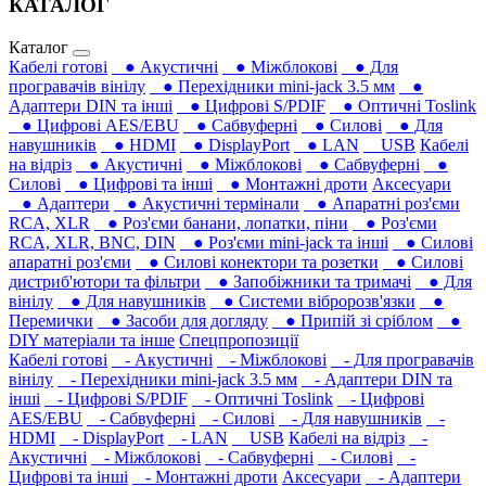
КАТАЛОГ
Каталог
Кабелі готові
● Акустичні
● Міжблокові
● Для
програвачів вінілу
● Перехідники mini-jack 3.5 мм
●
Адаптери DIN та інші
● Цифрові S/PDIF
● Оптичні Toslink
● Цифрові AES/EBU
● Сабвуферні
● Силові
● Для
навушників‎
● HDMI
● DisplayPort
● LAN
USB
Кабелі
на відріз
● Акустичні
● Міжблокові
● Сабвуферні
●
Силові
● Цифрові та інші
● Монтажні дроти
Аксесуари
● Адаптери
● Акустичні термінали
● Апаратні роз'єми
RCA, XLR
● Роз'єми банани, лопатки, піни
● Роз'єми
RCA, XLR, BNC, DIN
● Роз'єми mini-jack та інші
● Силові
апаратні роз'єми
● Силові конектори та розетки
● Силові
дистриб'ютори та фільтри
● Запобіжники та тримачі
● Для
вінілу
● Для навушників‎
● Системи вібророзв'язки
●
Перемички
● Засоби для догляду
● Припій зі сріблом
●
DIY матеріали та інше
Спецпропозиції
Кабелі готові
- Акустичні
- Міжблокові
- Для програвачів
вінілу
- Перехідники mini-jack 3.5 мм
- Адаптери DIN та
інші
- Цифрові S/PDIF
- Оптичні Toslink
- Цифрові
AES/EBU
- Сабвуферні
- Силові
- Для навушників‎
-
HDMI
- DisplayPort
- LAN
USB
Кабелі на відріз
-
Акустичні
- Міжблокові
- Сабвуферні
- Силові
-
Цифрові та інші
- Монтажні дроти
Аксесуари
- Адаптери