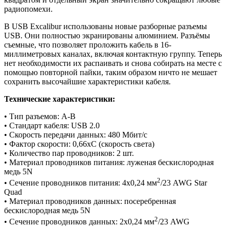
радиопомехи.
В USB Excalibur использованы новые разборные разъемы
USB. Они полностью экранированы алюминием. Разъёмы
съемные, что позволяет проложить кабель в 16-
миллиметровых каналах, включая контактную группу. Теперь
нет необходимости их распаивать и снова собирать на месте с
помощью повторной пайки, таким образом ничто не мешает
сохранить высочайшие характеристики кабеля.
Технические характеристики:
• Тип разъемов: A-B
• Стандарт кабеля: USB 2.0
• Скорость передачи данных: 480 Мбит/с
• Фактор скорости: 0,66xC (скорость света)
• Количество пар проводников: 2 шт.
• Материал проводников питания: луженая бескислородная
медь 5N
2
• Сечение проводников питания: 4x0,24 мм
/23 AWG Star
Quad
• Материал проводников данных: посеребренная
бескислородная медь 5N
2
• Сечение проводников данных: 2x0,24 мм
/23 AWG