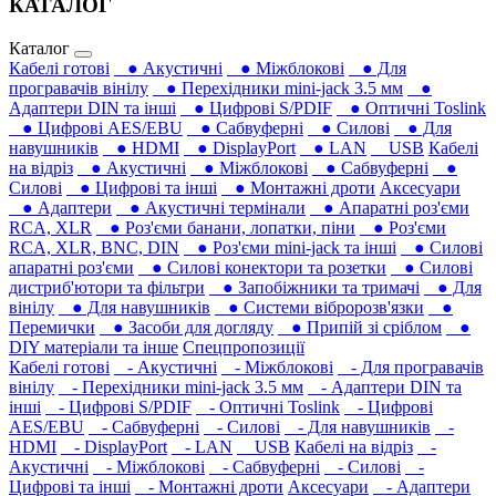
КАТАЛОГ
Каталог
Кабелі готові
● Акустичні
● Міжблокові
● Для
програвачів вінілу
● Перехідники mini-jack 3.5 мм
●
Адаптери DIN та інші
● Цифрові S/PDIF
● Оптичні Toslink
● Цифрові AES/EBU
● Сабвуферні
● Силові
● Для
навушників‎
● HDMI
● DisplayPort
● LAN
USB
Кабелі
на відріз
● Акустичні
● Міжблокові
● Сабвуферні
●
Силові
● Цифрові та інші
● Монтажні дроти
Аксесуари
● Адаптери
● Акустичні термінали
● Апаратні роз'єми
RCA, XLR
● Роз'єми банани, лопатки, піни
● Роз'єми
RCA, XLR, BNC, DIN
● Роз'єми mini-jack та інші
● Силові
апаратні роз'єми
● Силові конектори та розетки
● Силові
дистриб'ютори та фільтри
● Запобіжники та тримачі
● Для
вінілу
● Для навушників‎
● Системи вібророзв'язки
●
Перемички
● Засоби для догляду
● Припій зі сріблом
●
DIY матеріали та інше
Спецпропозиції
Кабелі готові
- Акустичні
- Міжблокові
- Для програвачів
вінілу
- Перехідники mini-jack 3.5 мм
- Адаптери DIN та
інші
- Цифрові S/PDIF
- Оптичні Toslink
- Цифрові
AES/EBU
- Сабвуферні
- Силові
- Для навушників‎
-
HDMI
- DisplayPort
- LAN
USB
Кабелі на відріз
-
Акустичні
- Міжблокові
- Сабвуферні
- Силові
-
Цифрові та інші
- Монтажні дроти
Аксесуари
- Адаптери