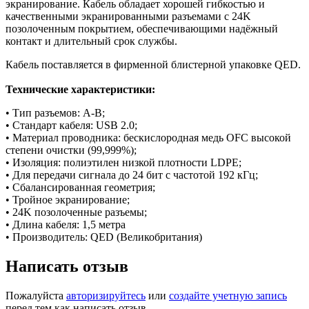
экранирование. Кабель обладает хорошей гибкостью и
качественными экранированными разъемами с 24K
позолоченным покрытием, обеспечивающими надёжный
контакт и длительный срок службы.
Кабель поставляется в фирменной блистерной упаковке QED.
Технические характеристики:
• Тип разъемов: A-B;
• Стандарт кабеля: USB 2.0;
• Материал проводника: бескислородная медь OFC высокой
степени очистки (99,999%);
• Изоляция: полиэтилен низкой плотности LDPE;
• Для передачи сигнала до 24 бит с частотой 192 кГц;
• Сбалансированная геометрия;
• Тройное экранирование;
• 24K позолоченные разъемы;
• Длина кабеля: 1,5 метра
• Производитель: QED (Великобритания)
Написать отзыв
Пожалуйста
авторизируйтесь
или
создайте учетную запись
перед тем как написать отзыв