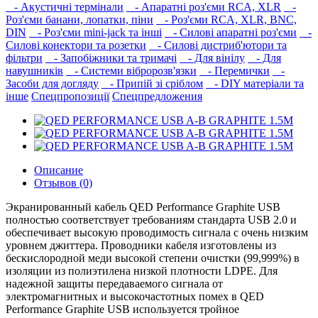
- Акустичні термінали
- Апаратні роз'єми RCA, XLR
-
Роз'єми банани, лопатки, піни
- Роз'єми RCA, XLR, BNC,
DIN
- Роз'єми mini-jack та інші
- Силові апаратні роз'єми
-
Силові конектори та розетки
- Силові дистриб'ютори та
фільтри
- Запобіжники та тримачі
- Для вінілу
- Для
навушників‎
- Системи вібророзв'язки
- Перемички
-
Засоби для догляду
- Припій зі сріблом
- DIY матеріали та
інше
Спецпропозиції
Спецпредложения
Описание
Отзывов (0)
Экранированный кабель QED Performance Graphite USB
полностью соответствует требованиям стандарта USB 2.0 и
обеспечивает высокую проводимость сигнала с очень низким
уровнем джиттера. Проводники кабеля изготовлены из
бескислородной меди высокой степени очистки (99,999%) в
изоляции из полиэтилена низкой плотности LDPE. Для
надежной защиты передаваемого сигнала от
электромагнитных и высокочастотных помех в QED
Performance Graphite USB используется тройное