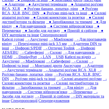
● Адаптери
● Акустичні термінали
● Апаратні роз'єми
RCA, XLR
● Роз'єми банани, лопатки, піни
● Роз'єми
RCA, XLR, BNC, DIN
● Роз'єми mini-jack та інші
● Силові
апаратні роз'єми
● Силові конектори та розетки
● Силові
дистриб'ютори та фільтри
● Запобіжники та тримачі
● Для
вінілу
● Для навушників‎
● Системи вібророзв'язки
●
Перемички
● Засоби для догляду
● Припій зі сріблом
●
DIY матеріали та інше
Спецпропозиції
Кабелі готові
- Акустичні
- Міжблокові
- Для програвачів
вінілу
- Перехідники mini-jack 3.5 мм
- Адаптери DIN та
інші
- Цифрові S/PDIF
- Оптичні Toslink
- Цифрові
AES/EBU
- Сабвуферні
- Силові
- Для навушників‎
-
HDMI
- DisplayPort
- LAN
USB
Кабелі на відріз
-
Акустичні
- Міжблокові
- Сабвуферні
- Силові
-
Цифрові та інші
- Монтажні дроти
Аксесуари
- Адаптери
- Акустичні термінали
- Апаратні роз'єми RCA, XLR
-
Роз'єми банани, лопатки, піни
- Роз'єми RCA, XLR, BNC,
DIN
- Роз'єми mini-jack та інші
- Силові апаратні роз'єми
-
Силові конектори та розетки
- Силові дистриб'ютори та
фільтри
- Запобіжники та тримачі
- Для вінілу
- Для
навушників‎
- Системи вібророзв'язки
- Перемички
-
Засоби для догляду
- Припій зі сріблом
- DIY матеріали та
інше
Спецпропозиції
Спецпредложения