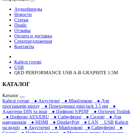
Аудиобренды
Новости
Статьи
Прайс
Отзывы
Оплата и доставка
Спецпредложения
Контакты
Кабелі готові
USB
QED PERFORMANCE USB A-B GRAPHITE 1.5M
КАТАЛОГ
Каталог
Кабелі готові
● Акустичні
● Міжблокові
● Для
програвачів вінілу
● Перехідники mini-jack 3.5 мм
●
Адаптери DIN та інші
● Цифрові S/PDIF
● Оптичні Toslink
● Цифрові AES/EBU
● Сабвуферні
● Силові
● Для
навушників‎
● HDMI
● DisplayPort
● LAN
USB
Кабелі
на відріз
● Акустичні
● Міжблокові
● Сабвуферні
●
Силові
● Цифрові та інші
● Монтажні дроти
Аксесуари