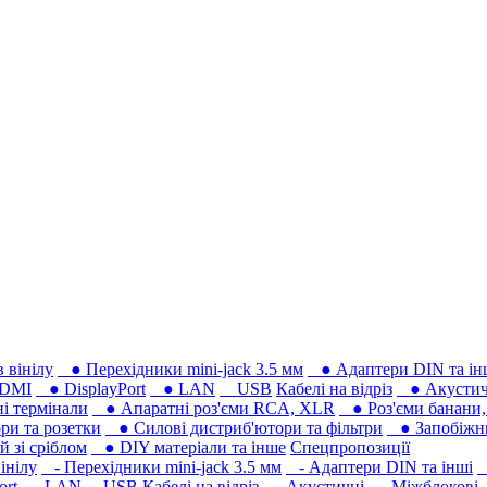
 вінілу
● Перехідники mini-jack 3.5 мм
● Адаптери DIN та ін
DMI
● DisplayPort
● LAN
USB
Кабелі на відріз
● Акустич
 термінали
● Апаратні роз'єми RCA, XLR
● Роз'єми банани, 
ри та розетки
● Силові дистриб'ютори та фільтри
● Запобіжни
 зі сріблом
● DIY матеріали та інше
Спецпропозиції
інілу
- Перехідники mini-jack 3.5 мм
- Адаптери DIN та інші
-
ort
- LAN
USB
Кабелі на відріз
- Акустичні
- Міжблокові