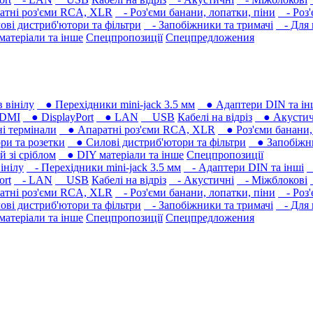
тні роз'єми RCA, XLR
- Роз'єми банани, лопатки, піни
- Роз'
ві дистриб'ютори та фільтри
- Запобіжники та тримачі
- Для 
атеріали та інше
Спецпропозиції
Спецпредложения
 вінілу
● Перехідники mini-jack 3.5 мм
● Адаптери DIN та ін
DMI
● DisplayPort
● LAN
USB
Кабелі на відріз
● Акустич
 термінали
● Апаратні роз'єми RCA, XLR
● Роз'єми банани, 
ри та розетки
● Силові дистриб'ютори та фільтри
● Запобіжни
 зі сріблом
● DIY матеріали та інше
Спецпропозиції
інілу
- Перехідники mini-jack 3.5 мм
- Адаптери DIN та інші
-
ort
- LAN
USB
Кабелі на відріз
- Акустичні
- Міжблокові
тні роз'єми RCA, XLR
- Роз'єми банани, лопатки, піни
- Роз'
ві дистриб'ютори та фільтри
- Запобіжники та тримачі
- Для 
атеріали та інше
Спецпропозиції
Спецпредложения