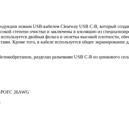
родукции новым USB-кабелем Clearway USB C-B, который созда
ысокой степени очистки и заключены в изоляцию из специализи
 используется двойная фольга и оплетка высокой плотности, об
и. Кроме того, в кабеле используется общее экранирование д
еликобритании, разделан разъемами USB C-B из цинкового спла
ь SPOFC 26AWG
и