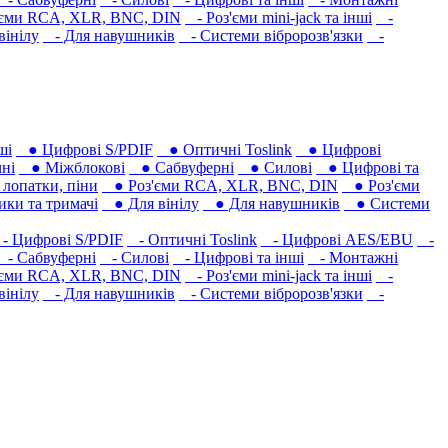
єми RCA, XLR, BNC, DIN
- Роз'єми mini-jack та інші
-
вінілу
- Для навушників‎
- Системи вібророзв'язки
-
ші
● Цифрові S/PDIF
● Оптичні Toslink
● Цифрові
ні
● Міжблокові
● Сабвуферні
● Силові
● Цифрові та
лопатки, піни
● Роз'єми RCA, XLR, BNC, DIN
● Роз'єми
ки та тримачі
● Для вінілу
● Для навушників‎
● Системи
 Цифрові S/PDIF
- Оптичні Toslink
- Цифрові AES/EBU
-
- Сабвуферні
- Силові
- Цифрові та інші
- Монтажні
єми RCA, XLR, BNC, DIN
- Роз'єми mini-jack та інші
-
вінілу
- Для навушників‎
- Системи вібророзв'язки
-