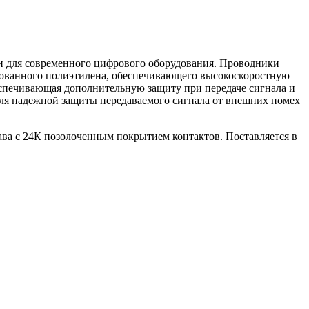
н для современного цифрового оборудования. Проводники
рованного полиэтилена, обеспечивающего высокоскоростную
еспечивающая дополнительную защиту при передаче сигнала и
ля надежной защиты передаваемого сигнала от внешних помех
ва с 24К позолоченным покрытием контактов. Поставляется в