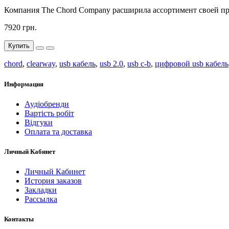
Компания The Chord Company расширила ассортимент своей п
7920 грн.
Купить
chord
,
clearway
,
usb кабель
,
usb 2.0
,
usb c-b
,
цифровой usb кабель
Информация
Аудіобренди
Вартість робіт
Відгуки
Оплата та доставка
Личный Кабинет
Личный Кабинет
История заказов
Закладки
Рассылка
Контакты