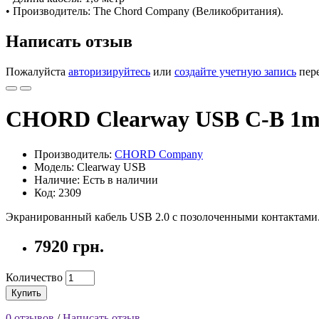
• Производитель: The Chord Company (Великобритания).
Написать отзыв
Пожалуйста
авторизируйтесь
или
создайте учетную запись
пере
CHORD Clearway USB C-B 1
Производитель:
CHORD Company
Модель: Clearway USB
Наличие: Есть в наличии
Код: 2309
Экранированный кабель USB 2.0 с позолоченными контактами.
7920 грн.
Количество
Купить
0 отзывов
/
Написать отзыв