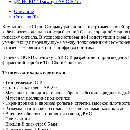
Описание
Отзывов (0)
Компания The Chord Company расширила ассортимент своей п
кабеля изготовлены из посеребренной бескислородной меди в
передачу сигнала. В усовершенствованной конструкции экрана
уменьшающая передачу шума между подключенными компонентам
и низкого уровня джиттера цифрового потока.
Кабель CHORD Clearway USB C-B разработан и произведен в В
фирменной коробке The Chord Company.
Технические характеристики:
• Тип разъемов: C-B
• Стандарт кабеля: USB 2.0
• Материал проводников: посеребренная бескислородная мед
• Материал изоляции: полиэтилен
• Экранирование: двойная фольга и оплетка высокой плотност
• Разъемы из цинкового сплава с позолоченными контактами
• Внешняя оболочка: поливинилхлорид PVC
• Цвет: синий
• Внешний диаметр: 6,5 мм
• Длина кабеля: 1,0 метр