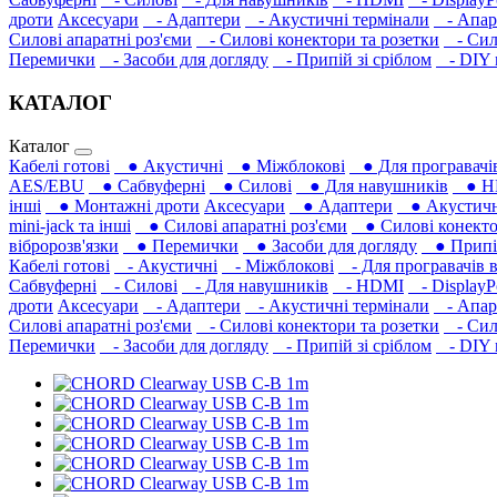
дроти
Аксесуари
- Адаптери
- Акустичні термінали
- Апара
Силові апаратні роз'єми
- Силові конектори та розетки
- Сило
Перемички
- Засоби для догляду
- Припій зі сріблом
- DIY м
КАТАЛОГ
Каталог
Кабелі готові
● Акустичні
● Міжблокові
● Для програвачів
AES/EBU
● Сабвуферні
● Силові
● Для навушників‎
● H
інші
● Монтажні дроти
Аксесуари
● Адаптери
● Акустичні
mini-jack та інші
● Силові апаратні роз'єми
● Силові конекто
вібророзв'язки
● Перемички
● Засоби для догляду
● Припій
Кабелі готові
- Акустичні
- Міжблокові
- Для програвачів в
Сабвуферні
- Силові
- Для навушників‎
- HDMI
- DisplayP
дроти
Аксесуари
- Адаптери
- Акустичні термінали
- Апара
Силові апаратні роз'єми
- Силові конектори та розетки
- Сило
Перемички
- Засоби для догляду
- Припій зі сріблом
- DIY м