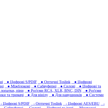
ші
● Цифрові S/PDIF
● Оптичні Toslink
● Цифрові
ні
● Міжблокові
● Сабвуферні
● Силові
● Цифрові та
лопатки, піни
● Роз'єми RCA, XLR, BNC, DIN
● Роз'єми
ки та тримачі
● Для вінілу
● Для навушників‎
● Системи
 Цифрові S/PDIF
- Оптичні Toslink
- Цифрові AES/EBU
-
- Сабвуферні
- Силові
- Цифрові та інші
- Монтажні