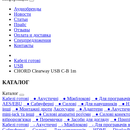
Аудиобренды
Новости
Статьи
Прайс
Отзывы
Оплата и доставка
Спецпредложения
Контакты
Кабелі готові
USB
CHORD Clearway USB C-B 1m
КАТАЛОГ
Каталог
Кабелі готові
● Акустичні
● Міжблокові
● Для програвачів
AES/EBU
● Сабвуферні
● Силові
● Для навушників‎
● H
інші
● Монтажні дроти
Аксесуари
● Адаптери
● Акустичні
mini-jack та інші
● Силові апаратні роз'єми
● Силові конекто
вібророзв'язки
● Перемички
● Засоби для догляду
● Припій
Кабелі готові
- Акустичні
- Міжблокові
- Для програвачів в
Сабвуферні
- Силові
- Для навушників‎
- HDMI
- DisplayP