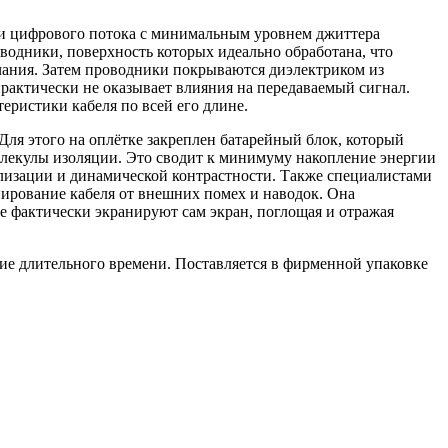
чи цифрового потока с минимальным уровнем джиттера
одники, поверхность которых идеально обработана, что
чания. Затем проводники покрываются диэлектриком из
рактически не оказывает влияния на передаваемый сигнал.
еристики кабеля по всей его длине.
Для этого на оплётке закреплен батарейный блок, который
молекулы изоляции. Это сводит к минимуму накопление энергии
ализации и динамической контрастности. Также специалистами
нирование кабеля от внешних помех и наводок. Она
е фактически экранируют сам экран, поглощая и отражая
ие длительного времени. Поставляется в фирменной упаковке