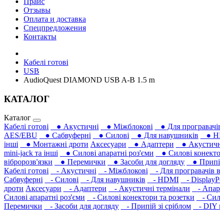
Прайс
Отзывы
Оплата и доставка
Спецпредложения
Контакты
Кабелі готові
USB
AudioQuest DIAMOND USB A-B 1.5 m
КАТАЛОГ
Каталог
Кабелі готові
● Акустичні
● Міжблокові
● Для програвачів
AES/EBU
● Сабвуферні
● Силові
● Для навушників‎
● H
інші
● Монтажні дроти
Аксесуари
● Адаптери
● Акустичні
mini-jack та інші
● Силові апаратні роз'єми
● Силові конекто
вібророзв'язки
● Перемички
● Засоби для догляду
● Припій
Кабелі готові
- Акустичні
- Міжблокові
- Для програвачів в
Сабвуферні
- Силові
- Для навушників‎
- HDMI
- DisplayP
дроти
Аксесуари
- Адаптери
- Акустичні термінали
- Апара
Силові апаратні роз'єми
- Силові конектори та розетки
- Сило
Перемички
- Засоби для догляду
- Припій зі сріблом
- DIY м