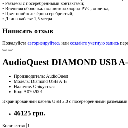
• Разъемы с посеребренными контактами;
• Внешняя оболочка: поливинилхлорид PVC, оплетка;
• Цвет оплётки: чёрно-серебристый;
• Длина кабеля: 1,5 метра.
Написать отзыв
Пожалуйста
авторизируйтесь
или
создайте учетную запись
пере
AudioQuest DIAMOND USB A-
Производитель: AudioQuest
Модель: Diamond USB A-B
Наличие: Очікується
Код: A0702001
Экранированный кабель USB 2.0 с посеребренными разъемами 
46125 грн.
Количество