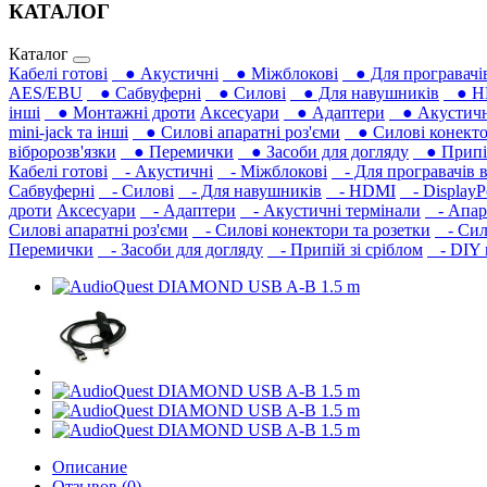
КАТАЛОГ
Каталог
Кабелі готові
● Акустичні
● Міжблокові
● Для програвачів
AES/EBU
● Сабвуферні
● Силові
● Для навушників‎
● H
інші
● Монтажні дроти
Аксесуари
● Адаптери
● Акустичні
mini-jack та інші
● Силові апаратні роз'єми
● Силові конекто
вібророзв'язки
● Перемички
● Засоби для догляду
● Припій
Кабелі готові
- Акустичні
- Міжблокові
- Для програвачів в
Сабвуферні
- Силові
- Для навушників‎
- HDMI
- DisplayP
дроти
Аксесуари
- Адаптери
- Акустичні термінали
- Апара
Силові апаратні роз'єми
- Силові конектори та розетки
- Сило
Перемички
- Засоби для догляду
- Припій зі сріблом
- DIY м
Описание
Отзывов (0)