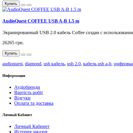
Купить
AudioQuest COFFEE USB A-B 1.5 m
Экранированный USB 2.0 кабель Coffee создан с использовани
26265 грн.
Купить
audioquest
,
diamond
,
usb кабель
,
usb 2.0
,
кабель usb a-b
,
цифровые
Информация
Аудіобренди
Вартість робіт
Відгуки
Оплата та доставка
Личный Кабинет
Личный Кабинет
История заказов