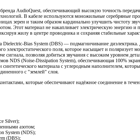
 бренда AudioQuest, обеспечивающий высокую точность переда
хнологий. В кабеле используются моножильные серебряные пров
ицах зерен и таким образом кардинально улучшить чистоту зву
отом. Этот материал не накапливает электрическую энергию и п
иксируя жилу в центре проводника и сохраняя стабильные характ
Dielectric-Bias System (DBS) — подмагничивание диэлектрика. 
ого электростатического поля, которое насыщает и поляризует 
че сигнала, позволяя добиться звучания с высоким уровнем дет
мов NDS (Noise-Dissipation System), обеспечивающая 100% экра
и синтетического материала с углеродным наполнителем, которы
диненного с "землей" слоя.
онтактами, которые обеспечивают надёжное соединение в течен
 Silver);
ненными азотом;
on System (NDS);
tem (DBS);