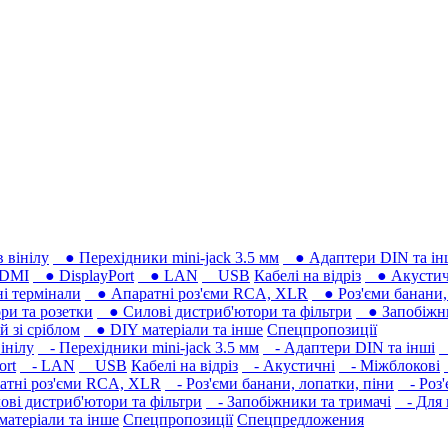
 вінілу
● Перехідники mini-jack 3.5 мм
● Адаптери DIN та ін
DMI
● DisplayPort
● LAN
USB
Кабелі на відріз
● Акустич
 термінали
● Апаратні роз'єми RCA, XLR
● Роз'єми банани, 
ри та розетки
● Силові дистриб'ютори та фільтри
● Запобіжни
 зі сріблом
● DIY матеріали та інше
Спецпропозиції
інілу
- Перехідники mini-jack 3.5 мм
- Адаптери DIN та інші
-
ort
- LAN
USB
Кабелі на відріз
- Акустичні
- Міжблокові
тні роз'єми RCA, XLR
- Роз'єми банани, лопатки, піни
- Роз'
ві дистриб'ютори та фільтри
- Запобіжники та тримачі
- Для 
атеріали та інше
Спецпропозиції
Спецпредложения