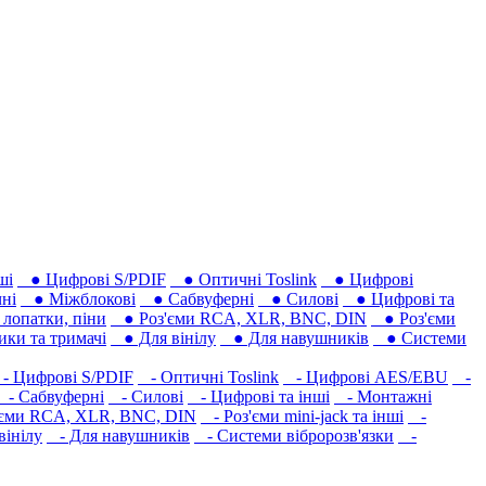
ші
● Цифрові S/PDIF
● Оптичні Toslink
● Цифрові
ні
● Міжблокові
● Сабвуферні
● Силові
● Цифрові та
лопатки, піни
● Роз'єми RCA, XLR, BNC, DIN
● Роз'єми
ки та тримачі
● Для вінілу
● Для навушників‎
● Системи
 Цифрові S/PDIF
- Оптичні Toslink
- Цифрові AES/EBU
-
- Сабвуферні
- Силові
- Цифрові та інші
- Монтажні
єми RCA, XLR, BNC, DIN
- Роз'єми mini-jack та інші
-
вінілу
- Для навушників‎
- Системи вібророзв'язки
-