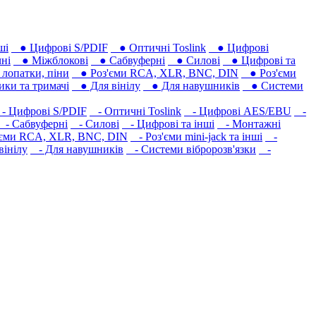
ші
● Цифрові S/PDIF
● Оптичні Toslink
● Цифрові
ні
● Міжблокові
● Сабвуферні
● Силові
● Цифрові та
лопатки, піни
● Роз'єми RCA, XLR, BNC, DIN
● Роз'єми
ки та тримачі
● Для вінілу
● Для навушників‎
● Системи
 Цифрові S/PDIF
- Оптичні Toslink
- Цифрові AES/EBU
-
- Сабвуферні
- Силові
- Цифрові та інші
- Монтажні
єми RCA, XLR, BNC, DIN
- Роз'єми mini-jack та інші
-
вінілу
- Для навушників‎
- Системи вібророзв'язки
-