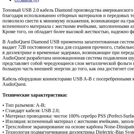
Топовый USB 2.0 кабель Diamond производства американского
благодаря использованию отборных материалов и передовых те
позволило свести к минимуму искажения, возникающие на гран
вспененного материала с жесткими ячейками, заполненными аз
Кроме того, он обладает более высокой жесткостью, надежно ф
В AudioQuest Diamond USB применена запатентованная система 
выдает 72В постоянного тока для создания прочного, стабильн
в диэлектрике и временные задержки, возникающие при переда
AudioQuest разработана инновационная система подавления шу
представляет собой чередующиеся слои металлической фольги 
большую часть внешней энергии до того, как она достигнет сое
Кабель оборудован коннекторами USB A-B с посеребренными к
AudioQuest.
Технические характеристики:
• Тип разъемов: A-B;
• Стандарт кабеля: USB 2.0;
• Материал проводника: чистое 100% серебро PSS (Perfect-Surface
• Изоляция: вспененный материал с жесткими ячейками, запол
• Трехслойное экранирование на основе карбона Noise-Dissipati
• Технология подмагничивания диэлектрика Dielectric-Bias Sys