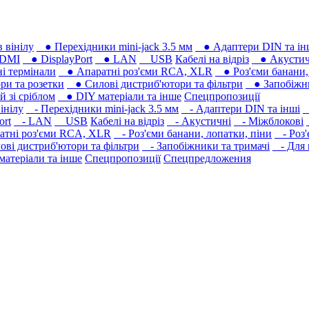
 вінілу
● Перехідники mini-jack 3.5 мм
● Адаптери DIN та ін
DMI
● DisplayPort
● LAN
USB
Кабелі на відріз
● Акустич
 термінали
● Апаратні роз'єми RCA, XLR
● Роз'єми банани, 
ри та розетки
● Силові дистриб'ютори та фільтри
● Запобіжни
 зі сріблом
● DIY матеріали та інше
Спецпропозиції
інілу
- Перехідники mini-jack 3.5 мм
- Адаптери DIN та інші
-
ort
- LAN
USB
Кабелі на відріз
- Акустичні
- Міжблокові
тні роз'єми RCA, XLR
- Роз'єми банани, лопатки, піни
- Роз'
ві дистриб'ютори та фільтри
- Запобіжники та тримачі
- Для 
атеріали та інше
Спецпропозиції
Спецпредложения