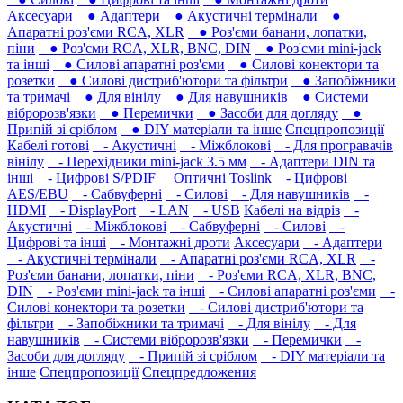
Аксесуари
● Адаптери
● Акустичні термінали
●
Апаратні роз'єми RCA, XLR
● Роз'єми банани, лопатки,
піни
● Роз'єми RCA, XLR, BNC, DIN
● Роз'єми mini-jack
та інші
● Силові апаратні роз'єми
● Силові конектори та
розетки
● Силові дистриб'ютори та фільтри
● Запобіжники
та тримачі
● Для вінілу
● Для навушників‎
● Системи
вібророзв'язки
● Перемички
● Засоби для догляду
●
Припій зі сріблом
● DIY матеріали та інше
Спецпропозиції
Кабелі готові
- Акустичні
- Міжблокові
- Для програвачів
вінілу
- Перехідники mini-jack 3.5 мм
- Адаптери DIN та
інші
- Цифрові S/PDIF
Оптичні Toslink
- Цифрові
AES/EBU
- Сабвуферні
- Силові
- Для навушників‎
-
HDMI
- DisplayPort
- LAN
- USB
Кабелі на відріз
-
Акустичні
- Міжблокові
- Сабвуферні
- Силові
-
Цифрові та інші
- Монтажні дроти
Аксесуари
- Адаптери
- Акустичні термінали
- Апаратні роз'єми RCA, XLR
-
Роз'єми банани, лопатки, піни
- Роз'єми RCA, XLR, BNC,
DIN
- Роз'єми mini-jack та інші
- Силові апаратні роз'єми
-
Силові конектори та розетки
- Силові дистриб'ютори та
фільтри
- Запобіжники та тримачі
- Для вінілу
- Для
навушників‎
- Системи вібророзв'язки
- Перемички
-
Засоби для догляду
- Припій зі сріблом
- DIY матеріали та
інше
Спецпропозиції
Спецпредложения