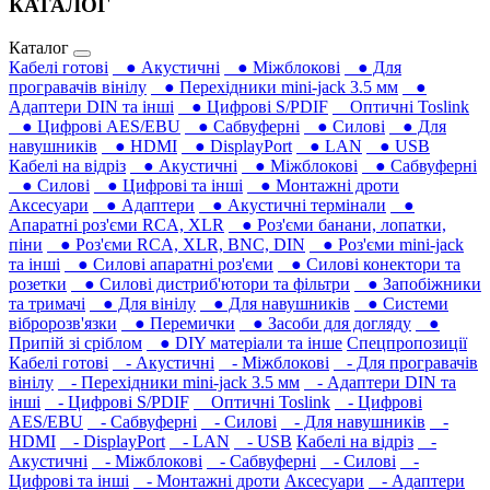
КАТАЛОГ
Каталог
Кабелі готові
● Акустичні
● Міжблокові
● Для
програвачів вінілу
● Перехідники mini-jack 3.5 мм
●
Адаптери DIN та інші
● Цифрові S/PDIF
Оптичні Toslink
● Цифрові AES/EBU
● Сабвуферні
● Силові
● Для
навушників‎
● HDMI
● DisplayPort
● LAN
● USB
Кабелі на відріз
● Акустичні
● Міжблокові
● Сабвуферні
● Силові
● Цифрові та інші
● Монтажні дроти
Аксесуари
● Адаптери
● Акустичні термінали
●
Апаратні роз'єми RCA, XLR
● Роз'єми банани, лопатки,
піни
● Роз'єми RCA, XLR, BNC, DIN
● Роз'єми mini-jack
та інші
● Силові апаратні роз'єми
● Силові конектори та
розетки
● Силові дистриб'ютори та фільтри
● Запобіжники
та тримачі
● Для вінілу
● Для навушників‎
● Системи
вібророзв'язки
● Перемички
● Засоби для догляду
●
Припій зі сріблом
● DIY матеріали та інше
Спецпропозиції
Кабелі готові
- Акустичні
- Міжблокові
- Для програвачів
вінілу
- Перехідники mini-jack 3.5 мм
- Адаптери DIN та
інші
- Цифрові S/PDIF
Оптичні Toslink
- Цифрові
AES/EBU
- Сабвуферні
- Силові
- Для навушників‎
-
HDMI
- DisplayPort
- LAN
- USB
Кабелі на відріз
-
Акустичні
- Міжблокові
- Сабвуферні
- Силові
-
Цифрові та інші
- Монтажні дроти
Аксесуари
- Адаптери