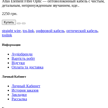
Atlas Element Fibre Optic — оптоволоконный кабель с чистым,
детальным, непринужденным звучанием, иде..
2250 грн.
Купить
straight wire
,
tos-link
,
цифровой кабель
,
оптический кабель
,
toslink
Информация
Аудіобренди
Вартість робіт
Відгуки
Оплата та доставка
Личный Кабинет
Личный Кабинет
История заказов
Закладки
Рассылка