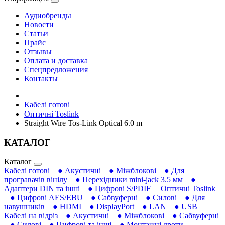
Аудиобренды
Новости
Статьи
Прайс
Отзывы
Оплата и доставка
Спецпредложения
Контакты
Кабелі готові
Оптичні Toslink
Straight Wire Tos-Link Optical 6.0 m
КАТАЛОГ
Каталог
Кабелі готові
● Акустичні
● Міжблокові
● Для
програвачів вінілу
● Перехідники mini-jack 3.5 мм
●
Адаптери DIN та інші
● Цифрові S/PDIF
Оптичні Toslink
● Цифрові AES/EBU
● Сабвуферні
● Силові
● Для
навушників‎
● HDMI
● DisplayPort
● LAN
● USB
Кабелі на відріз
● Акустичні
● Міжблокові
● Сабвуферні
● Силові
● Цифрові та інші
● Монтажні дроти