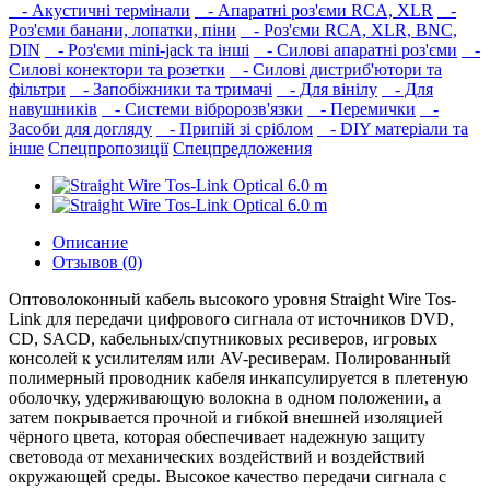
- Акустичні термінали
- Апаратні роз'єми RCA, XLR
-
Роз'єми банани, лопатки, піни
- Роз'єми RCA, XLR, BNC,
DIN
- Роз'єми mini-jack та інші
- Силові апаратні роз'єми
-
Силові конектори та розетки
- Силові дистриб'ютори та
фільтри
- Запобіжники та тримачі
- Для вінілу
- Для
навушників‎
- Системи вібророзв'язки
- Перемички
-
Засоби для догляду
- Припій зі сріблом
- DIY матеріали та
інше
Спецпропозиції
Спецпредложения
Описание
Отзывов (0)
Оптоволоконный кабель высокого уровня Straight Wire Tos-
Link для передачи цифрового сигнала от источников DVD,
CD, SACD, кабельных/спутниковых ресиверов, игровых
консолей к усилителям или AV-ресиверам. Полированный
полимерный проводник кабеля инкапсулируется в плетеную
оболочку, удерживающую волокна в одном положении, а
затем покрывается прочной и гибкой внешней изоляцией
чёрного цвета, которая обеспечивает надежную защиту
световода от механических воздействий и воздействий
окружающей среды. Высокое качество передачи сигнала с