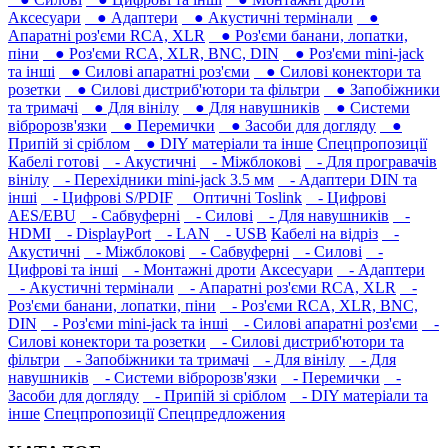
Аксесуари
● Адаптери
● Акустичні термінали
●
Апаратні роз'єми RCA, XLR
● Роз'єми банани, лопатки,
піни
● Роз'єми RCA, XLR, BNC, DIN
● Роз'єми mini-jack
та інші
● Силові апаратні роз'єми
● Силові конектори та
розетки
● Силові дистриб'ютори та фільтри
● Запобіжники
та тримачі
● Для вінілу
● Для навушників‎
● Системи
вібророзв'язки
● Перемички
● Засоби для догляду
●
Припій зі сріблом
● DIY матеріали та інше
Спецпропозиції
Кабелі готові
- Акустичні
- Міжблокові
- Для програвачів
вінілу
- Перехідники mini-jack 3.5 мм
- Адаптери DIN та
інші
- Цифрові S/PDIF
Оптичні Toslink
- Цифрові
AES/EBU
- Сабвуферні
- Силові
- Для навушників‎
-
HDMI
- DisplayPort
- LAN
- USB
Кабелі на відріз
-
Акустичні
- Міжблокові
- Сабвуферні
- Силові
-
Цифрові та інші
- Монтажні дроти
Аксесуари
- Адаптери
- Акустичні термінали
- Апаратні роз'єми RCA, XLR
-
Роз'єми банани, лопатки, піни
- Роз'єми RCA, XLR, BNC,
DIN
- Роз'єми mini-jack та інші
- Силові апаратні роз'єми
-
Силові конектори та розетки
- Силові дистриб'ютори та
фільтри
- Запобіжники та тримачі
- Для вінілу
- Для
навушників‎
- Системи вібророзв'язки
- Перемички
-
Засоби для догляду
- Припій зі сріблом
- DIY матеріали та
інше
Спецпропозиції
Спецпредложения