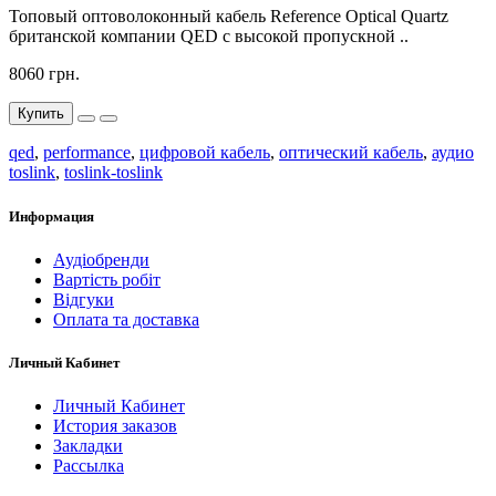
Топовый оптоволоконный кабель Reference Optical Quartz
британской компании QED с высокой пропускной ..
8060 грн.
Купить
qed
,
performance
,
цифровой кабель
,
оптический кабель
,
аудио
toslink
,
toslink-toslink
Информация
Аудіобренди
Вартість робіт
Відгуки
Оплата та доставка
Личный Кабинет
Личный Кабинет
История заказов
Закладки
Рассылка