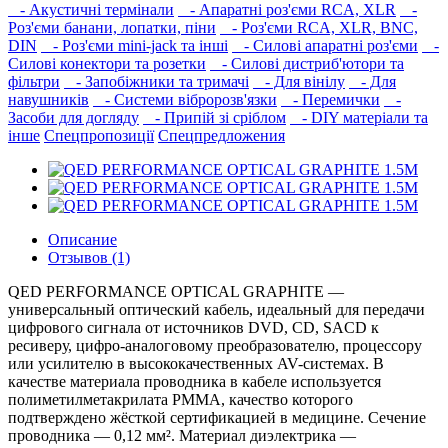
- Акустичні термінали
- Апаратні роз'єми RCA, XLR
-
Роз'єми банани, лопатки, піни
- Роз'єми RCA, XLR, BNC,
DIN
- Роз'єми mini-jack та інші
- Силові апаратні роз'єми
-
Силові конектори та розетки
- Силові дистриб'ютори та
фільтри
- Запобіжники та тримачі
- Для вінілу
- Для
навушників‎
- Системи вібророзв'язки
- Перемички
-
Засоби для догляду
- Припій зі сріблом
- DIY матеріали та
інше
Спецпропозиції
Спецпредложения
Описание
Отзывов (1)
QED PERFORMANCE OPTICAL GRAPHITE —
универсальный оптический кабель, идеальный для передачи
цифрового сигнала от источников DVD, CD, SACD к
ресиверу, цифро-аналоговому преобразователю, процессору
или усилителю в высококачественных AV-системах. В
качестве материала проводника в кабеле используется
полиметилметакрилата PMMA, качество которого
подтверждено жёсткой сертификацией в медицине. Сечение
проводника — 0,12 мм². Материал диэлектрика —