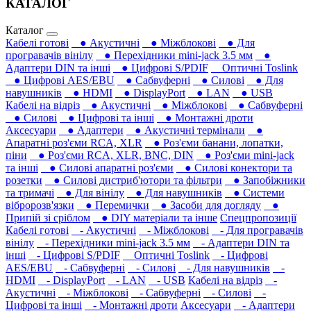
КАТАЛОГ
Каталог
Кабелі готові
● Акустичні
● Міжблокові
● Для
програвачів вінілу
● Перехідники mini-jack 3.5 мм
●
Адаптери DIN та інші
● Цифрові S/PDIF
Оптичні Toslink
● Цифрові AES/EBU
● Сабвуферні
● Силові
● Для
навушників‎
● HDMI
● DisplayPort
● LAN
● USB
Кабелі на відріз
● Акустичні
● Міжблокові
● Сабвуферні
● Силові
● Цифрові та інші
● Монтажні дроти
Аксесуари
● Адаптери
● Акустичні термінали
●
Апаратні роз'єми RCA, XLR
● Роз'єми банани, лопатки,
піни
● Роз'єми RCA, XLR, BNC, DIN
● Роз'єми mini-jack
та інші
● Силові апаратні роз'єми
● Силові конектори та
розетки
● Силові дистриб'ютори та фільтри
● Запобіжники
та тримачі
● Для вінілу
● Для навушників‎
● Системи
вібророзв'язки
● Перемички
● Засоби для догляду
●
Припій зі сріблом
● DIY матеріали та інше
Спецпропозиції
Кабелі готові
- Акустичні
- Міжблокові
- Для програвачів
вінілу
- Перехідники mini-jack 3.5 мм
- Адаптери DIN та
інші
- Цифрові S/PDIF
Оптичні Toslink
- Цифрові
AES/EBU
- Сабвуферні
- Силові
- Для навушників‎
-
HDMI
- DisplayPort
- LAN
- USB
Кабелі на відріз
-
Акустичні
- Міжблокові
- Сабвуферні
- Силові
-
Цифрові та інші
- Монтажні дроти
Аксесуари
- Адаптери