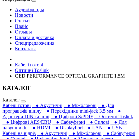
Аудиобренды
Новости
Статьи
Прайс
Отзывы
Оплата и доставка
Спецпредложения
Контакты
Кабелі готові
Оптичні Toslink
QED PERFORMANCE OPTICAL GRAPHITE 1.5M
КАТАЛОГ
Каталог
Кабелі готові
● Акустичні
● Міжблокові
● Для
програвачів вінілу
● Перехідники mini-jack 3.5 мм
●
Адаптери DIN та інші
● Цифрові S/PDIF
Оптичні Toslink
● Цифрові AES/EBU
● Сабвуферні
● Силові
● Для
навушників‎
● HDMI
● DisplayPort
● LAN
● USB
Кабелі на відріз
● Акустичні
● Міжблокові
● Сабвуферні
● Силові
● Цифрові та інші
● Монтажні дроти