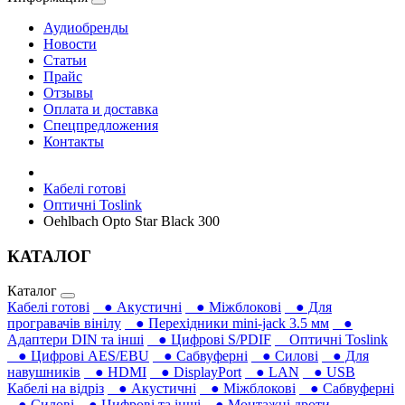
Аудиобренды
Новости
Статьи
Прайс
Отзывы
Оплата и доставка
Спецпредложения
Контакты
Кабелі готові
Оптичні Toslink
Oehlbach Opto Star Black 300
КАТАЛОГ
Каталог
Кабелі готові
● Акустичні
● Міжблокові
● Для
програвачів вінілу
● Перехідники mini-jack 3.5 мм
●
Адаптери DIN та інші
● Цифрові S/PDIF
Оптичні Toslink
● Цифрові AES/EBU
● Сабвуферні
● Силові
● Для
навушників‎
● HDMI
● DisplayPort
● LAN
● USB
Кабелі на відріз
● Акустичні
● Міжблокові
● Сабвуферні
● Силові
● Цифрові та інші
● Монтажні дроти