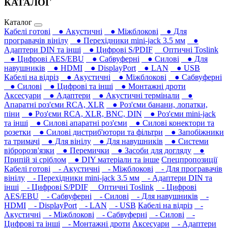
КАТАЛОГ
Каталог
Кабелі готові
● Акустичні
● Міжблокові
● Для
програвачів вінілу
● Перехідники mini-jack 3.5 мм
●
Адаптери DIN та інші
● Цифрові S/PDIF
Оптичні Toslink
● Цифрові AES/EBU
● Сабвуферні
● Силові
● Для
навушників‎
● HDMI
● DisplayPort
● LAN
● USB
Кабелі на відріз
● Акустичні
● Міжблокові
● Сабвуферні
● Силові
● Цифрові та інші
● Монтажні дроти
Аксесуари
● Адаптери
● Акустичні термінали
●
Апаратні роз'єми RCA, XLR
● Роз'єми банани, лопатки,
піни
● Роз'єми RCA, XLR, BNC, DIN
● Роз'єми mini-jack
та інші
● Силові апаратні роз'єми
● Силові конектори та
розетки
● Силові дистриб'ютори та фільтри
● Запобіжники
та тримачі
● Для вінілу
● Для навушників‎
● Системи
вібророзв'язки
● Перемички
● Засоби для догляду
●
Припій зі сріблом
● DIY матеріали та інше
Спецпропозиції
Кабелі готові
- Акустичні
- Міжблокові
- Для програвачів
вінілу
- Перехідники mini-jack 3.5 мм
- Адаптери DIN та
інші
- Цифрові S/PDIF
Оптичні Toslink
- Цифрові
AES/EBU
- Сабвуферні
- Силові
- Для навушників‎
-
HDMI
- DisplayPort
- LAN
- USB
Кабелі на відріз
-
Акустичні
- Міжблокові
- Сабвуферні
- Силові
-
Цифрові та інші
- Монтажні дроти
Аксесуари
- Адаптери