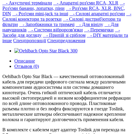
- Акустичні термінали
- Апаратні роз'єми RCA, XLR
-
Роз'єми банани, лопатки, піни
- Роз'єми RCA, XLR, BNC,
DIN
- Роз'єми mini-jack та інші
- Силові апаратні роз'єми
-
Силові конектори та розетки
- Силові дистриб'ютори та
фільтри
- Запобіжники та тримачі
- Для вінілу
- Для
навушників‎
- Системи вібророзв'язки
- Перемички
-
Засоби для догляду
- Припій зі сріблом
- DIY матеріали та
інше
Спецпропозиції
Спецпредложения
Описание
Отзывов (0)
Oehlbach Opto Star Black — качественный оптоволоконный
кабель для передачи цифрового сигнала между различными
компонентами аудиосистемы или системы домашнего
кинотеатра. Очень гибкий оптический кабель отличается
высокой светопередачей и низким коэффициентом рефракции
по всей длине оптоволоконного провода. Пластиковые
разъемы плотно и без люфта фиксируются в гнезде Toslink,
металлические штекеры обеспечивают надежное крепление
волокна и гарантируют долговечность применения кабеля.
В комплекте с кабелем идет адаптер Toslink для перехода на