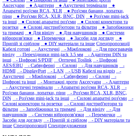
Аксесуари
● Адаптери
● Акустичні термінали
●
Апаратні роз'єми RCA, XLR
● Роз'єми банани, лопатки,
піни
● Роз'єми RCA, XLR, BNC, DIN
● Роз'єми mini-jack
та інші
● Силові апаратні роз'єми
● Силові конектори та
розетки
● Силові дистриб'ютори та фільтри
● Запобіжники
та тримачі
● Для вінілу
● Для навушників‎
● Системи
вібророзв'язки
● Перемички
● Засоби для догляду
●
Припій зі сріблом
● DIY матеріали та інше
Спецпропозиції
Кабелі готові
- Акустичні
- Міжблокові
- Для програвачів
вінілу
- Перехідники mini-jack 3.5 мм
- Адаптери DIN та
інші
- Цифрові S/PDIF
Оптичні Toslink
- Цифрові
AES/EBU
- Сабвуферні
- Силові
- Для навушників‎
-
HDMI
- DisplayPort
- LAN
- USB
Кабелі на відріз
-
Акустичні
- Міжблокові
- Сабвуферні
- Силові
-
Цифрові та інші
- Монтажні дроти
Аксесуари
- Адаптери
- Акустичні термінали
- Апаратні роз'єми RCA, XLR
-
Роз'єми банани, лопатки, піни
- Роз'єми RCA, XLR, BNC,
DIN
- Роз'єми mini-jack та інші
- Силові апаратні роз'єми
-
Силові конектори та розетки
- Силові дистриб'ютори та
фільтри
- Запобіжники та тримачі
- Для вінілу
- Для
навушників‎
- Системи вібророзв'язки
- Перемички
-
Засоби для догляду
- Припій зі сріблом
- DIY матеріали та
інше
Спецпропозиції
Спецпредложения