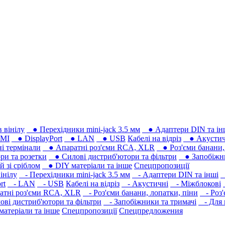
 вінілу
● Перехідники mini-jack 3.5 мм
● Адаптери DIN та ін
MI
● DisplayPort
● LAN
● USB
Кабелі на відріз
● Акустич
 термінали
● Апаратні роз'єми RCA, XLR
● Роз'єми банани, 
ри та розетки
● Силові дистриб'ютори та фільтри
● Запобіжни
 зі сріблом
● DIY матеріали та інше
Спецпропозиції
інілу
- Перехідники mini-jack 3.5 мм
- Адаптери DIN та інші
-
rt
- LAN
- USB
Кабелі на відріз
- Акустичні
- Міжблокові
тні роз'єми RCA, XLR
- Роз'єми банани, лопатки, піни
- Роз'
ві дистриб'ютори та фільтри
- Запобіжники та тримачі
- Для 
атеріали та інше
Спецпропозиції
Спецпредложения