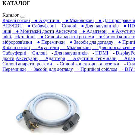
КАТАЛОГ
Каталог
Кабелі готові
● Акустичні
● Міжблокові
● Для програвачів
AES/EBU
● Сабвуферні
Силові
● Для навушників‎
● HD
інші
● Монтажні дроти
Аксесуари
● Адаптери
● Акустичні
mini-jack та інші
● Силові апаратні роз'єми
● Силові конекто
вібророзв'язки
● Перемички
● Засоби для догляду
● Припій
Кабелі готові
- Акустичні
- Міжблокові
- Для програвачів в
Сабвуферні
Силові
- Для навушників‎
- HDMI
- DisplayPo
дроти
Аксесуари
- Адаптери
- Акустичні термінали
- Апара
Силові апаратні роз'єми
- Силові конектори та розетки
- Сило
Перемички
- Засоби для догляду
- Припій зі сріблом
- DIY м