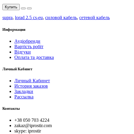
Купить
supra
,
lorad 2.5 cs-eu
,
силовой кабель
,
сетевой кабель
Информация
Аудіобренди
Вартість робіт
Відгуки
Оплата та доставка
Личный Кабинет
Личный Кабинет
История заказов
Закладки
Рассылка
Контакты
+38 050 703 4224
zakaz@iprostir.com
skype: iprostir