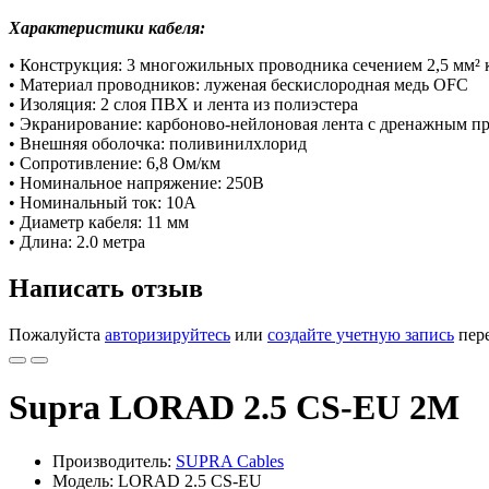
Характеристики кабеля:
• Конструкция: 3 многожильных проводника сечением 2,5 мм²
• Материал проводников: луженая бескислородная медь OFC
• Изоляция: 2 слоя ПВХ и лента из полиэстера
• Экранирование: карбоново-нейлоновая лента с дренажным п
• Внешняя оболочка: поливинилхлорид
• Сопротивление: 6,8 Ом/км
• Номинальное напряжение: 250В
• Номинальный ток: 10А
• Диаметр кабеля: 11 мм
• Длина: 2.0 метра
Написать отзыв
Пожалуйста
авторизируйтесь
или
создайте учетную запись
пере
Supra LORAD 2.5 CS-EU 2M
Производитель:
SUPRA Cables
Модель: LORAD 2.5 CS-EU