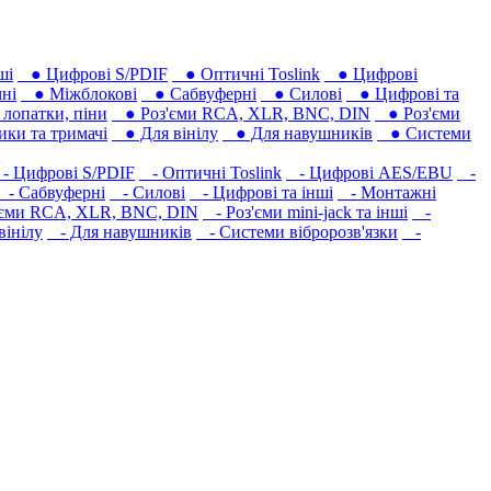
ші
● Цифрові S/PDIF
● Оптичні Toslink
● Цифрові
ні
● Міжблокові
● Сабвуферні
● Силові
● Цифрові та
лопатки, піни
● Роз'єми RCA, XLR, BNC, DIN
● Роз'єми
ки та тримачі
● Для вінілу
● Для навушників‎
● Системи
 Цифрові S/PDIF
- Оптичні Toslink
- Цифрові AES/EBU
-
- Сабвуферні
- Силові
- Цифрові та інші
- Монтажні
єми RCA, XLR, BNC, DIN
- Роз'єми mini-jack та інші
-
вінілу
- Для навушників‎
- Системи вібророзв'язки
-