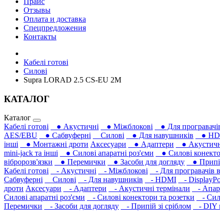
Прайс
Отзывы
Оплата и доставка
Спецпредложения
Контакты
Кабелі готові
Силові
Supra LORAD 2.5 CS-EU 2M
КАТАЛОГ
Каталог
Кабелі готові
● Акустичні
● Міжблокові
● Для програвачів
AES/EBU
● Сабвуферні
Силові
● Для навушників‎
● HD
інші
● Монтажні дроти
Аксесуари
● Адаптери
● Акустичні
mini-jack та інші
● Силові апаратні роз'єми
● Силові конекто
вібророзв'язки
● Перемички
● Засоби для догляду
● Припій
Кабелі готові
- Акустичні
- Міжблокові
- Для програвачів в
Сабвуферні
Силові
- Для навушників‎
- HDMI
- DisplayPo
дроти
Аксесуари
- Адаптери
- Акустичні термінали
- Апара
Силові апаратні роз'єми
- Силові конектори та розетки
- Сило
Перемички
- Засоби для догляду
- Припій зі сріблом
- DIY м