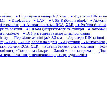
 вінілу
● Перехідники mini-jack 3.5 мм
● Адаптери DIN та ін
MI
● DisplayPort
● LAN
● USB
Кабелі на відріз
● Акустич
 термінали
● Апаратні роз'єми RCA, XLR
● Роз'єми банани, 
ри та розетки
● Силові дистриб'ютори та фільтри
● Запобіжни
 зі сріблом
● DIY матеріали та інше
Спецпропозиції
інілу
- Перехідники mini-jack 3.5 мм
- Адаптери DIN та інші
-
rt
- LAN
- USB
Кабелі на відріз
- Акустичні
- Міжблокові
тні роз'єми RCA, XLR
- Роз'єми банани, лопатки, піни
- Роз'
ві дистриб'ютори та фільтри
- Запобіжники та тримачі
- Для 
атеріали та інше
Спецпропозиції
Спецпредложения