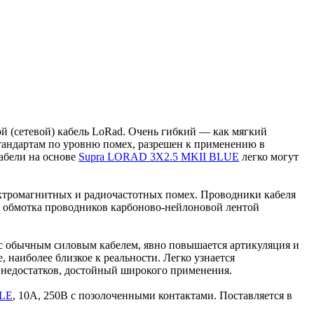
 (сетевой) кабель LoRad. Очень гибкий — как мягкий
тандартам по уровню помех, разрешен к применению в
абели на основе
Supra LORAD 3X2.5 MKII BLUE
легко могут
ектромагнитных и радиочастотных помех. Проводники кабеля
я обмотка проводников карбоново-нейлоновой лентой
с обычным силовым кабелем, явно повышается артикуляция и
, наиболее близкое к реальности. Легко узнается
 недостатков, достойный широкого применения.
ALE
, 10A, 250В с позолоченными контактами. Поставляется в