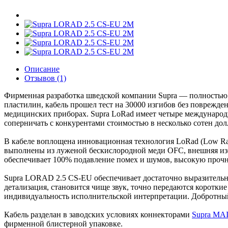
Описание
Отзывов (1)
Фирменная разработка шведской компании Supra — полностью 
пластилин, кабель прошел тест на 30000 изгибов без поврежд
медицинских приборах. Supra LoRad имеет четыре международ
соперничать с конкурентами стоимостью в несколько сотен дол
В кабеле воплощена инновационная технология LoRad (Low Ra
выполнены из луженой бескислородной меди OFC, внешняя изо
обеспечивает 100% подавление помех и шумов, высокую проч
Supra LORAD 2.5 CS-EU обеспечивает достаточно выразительн
детализация, становится чище звук, точно передаются короткие
индивидуальность исполнительской интерпретации. Добротный
Кабель разделан в заводских условиях коннекторами
Supra M
фирменной блистерной упаковке.