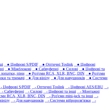
ші
● Цифрові S/PDIF
● Оптичні Toslink
● Цифрові
ні
● Міжблокові
● Сабвуферні
● Силові
● Цифрові та
лопатки, піни
● Роз'єми RCA, XLR, BNC, DIN
● Роз'єми
ки та тримачі
● Для вінілу
● Для навушників‎
● Системи
 Цифрові S/PDIF
- Оптичні Toslink
- Цифрові AES/EBU
-
- Сабвуферні
- Силові
- Цифрові та інші
- Монтажні
єми RCA, XLR, BNC, DIN
- Роз'єми mini-jack та інші
-
вінілу
- Для навушників‎
- Системи вібророзв'язки
-