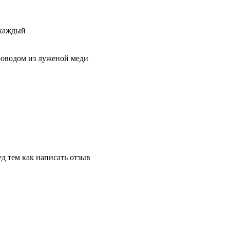
 каждый
роводом из луженой меди
д тем как написать отзыв