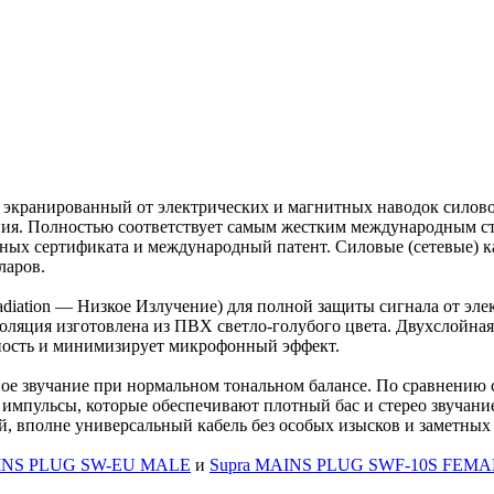
экранированный от электрических и магнитных наводок силовой
ения. Полностью соответствует самым жестким международным с
ных сертификата и международный патент. Силовые (сетевые) к
ларов.
diation — Низкое Излучение) для полной защиты сигнала от эл
ляция изготовлена из ПВХ светло-голубого цвета. Двухслойна
ность и минимизирует микрофонный эффект.
ое звучание при нормальном тональном балансе. По сравнению 
 импульсы, которые обеспечивают плотный бас и стерео звучание
, вполне универсальный кабель без особых изысков и заметных
AINS PLUG SW-EU MALE
и
Supra MAINS PLUG SWF-10S FEM