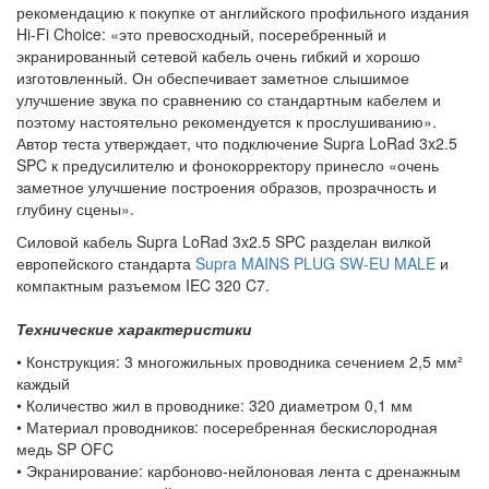
рекомендацию к покупке от английского профильного издания
Hi-Fi Choice: «это превосходный, посеребренный и
экранированный сетевой кабель очень гибкий и хорошо
изготовленный. Он обеспечивает заметное слышимое
улучшение звука по сравнению со стандартным кабелем и
поэтому настоятельно рекомендуется к прослушиванию».
Автор теста утверждает, что подключение Supra LoRad 3x2.5
SPC к предусилителю и фонокорректору принесло «очень
заметное улучшение построения образов, прозрачность и
глубину сцены».
Силовой кабель Supra LoRad 3x2.5 SPC разделан вилкой
европейского стандарта
Supra MAINS PLUG SW-EU MALE
и
компактным разъемом IEC 320 C7.
Технические характеристики
• Конструкция: 3 многожильных проводника сечением 2,5 мм²
каждый
• Количество жил в проводнике: 320 диаметром 0,1 мм
• Материал проводников: посеребренная бескислородная
медь SP OFC
• Экранирование: карбоново-нейлоновая лента с дренажным