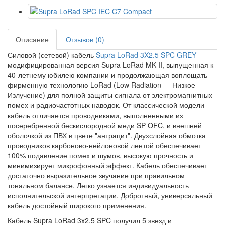
Описание
Отзывов (0)
Силовой (сетевой) кабель
Supra LoRad 3X2.5 SPC GREY
—
модифицированная версия Supra LoRad MK II, выпущенная к
40-летнему юбилею компании и продолжающая воплощать
фирменную технологию LoRad (Low Radiation — Низкое
Излучение) для полной защиты сигнала от электромагнитных
помех и радиочастотных наводок. От классической модели
кабель отличается проводниками, выполненными из
посеребренной бескислородной меди SP OFC, и внешней
оболочкой из ПВХ в цвете "антрацит". Двухслойная обмотка
проводников карбоново-нейлоновой лентой обеспечивает
100% подавление помех и шумов, высокую прочность и
минимизирует микрофонный эффект. Кабель обеспечивает
достаточно выразительное звучание при правильном
тональном балансе. Легко узнается индивидуальность
исполнительской интерпретации. Добротный, универсальный
кабель достойный широкого применения.
Кабель Supra LoRad 3x2.5 SPC получил 5 звезд и