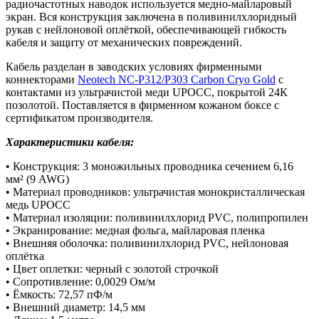
радиочастотных наводок используется медно-майларовый
экран. Вся конструкция заключена в поливинилхлоридный
рукав с нейлоновой оплёткой, обеспечивающей гибкость
кабеля и защиту от механических повреждений.
Кабель разделан в заводских условиях фирменными
коннекторами
Neotech NC-P312/P303 Carbon Cryo Gold
с
контактами из ультрачистой меди UPOCC, покрытой 24К
позолотой. Поставляется в фирменном кожаном боксе с
сертификатом производителя.
Характеристики кабеля:
• Конструкция: 3 моножильных проводника сечением 6,16
мм² (9 AWG)
• Материал проводников: ультрачистая монокристаллическая
медь UPOCC
• Материал изоляции: поливинилхлорид PVC, полипропилен
• Экранирование: медная фольга, майларовая пленка
• Внешняя оболочка: поливинилхлорид PVC, нейлоновая
оплётка
• Цвет оплетки: черный с золотой строчкой
• Сопротивление: 0,0029 Ом/м
• Ёмкость: 72,57 пФ/м
• Внешний диаметр: 14,5 мм