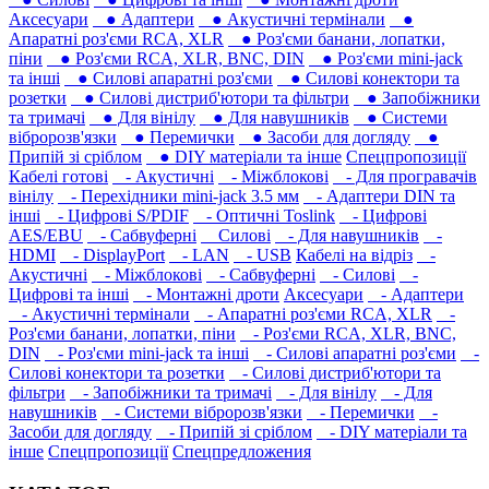
Аксесуари
● Адаптери
● Акустичні термінали
●
Апаратні роз'єми RCA, XLR
● Роз'єми банани, лопатки,
піни
● Роз'єми RCA, XLR, BNC, DIN
● Роз'єми mini-jack
та інші
● Силові апаратні роз'єми
● Силові конектори та
розетки
● Силові дистриб'ютори та фільтри
● Запобіжники
та тримачі
● Для вінілу
● Для навушників‎
● Системи
вібророзв'язки
● Перемички
● Засоби для догляду
●
Припій зі сріблом
● DIY матеріали та інше
Спецпропозиції
Кабелі готові
- Акустичні
- Міжблокові
- Для програвачів
вінілу
- Перехідники mini-jack 3.5 мм
- Адаптери DIN та
інші
- Цифрові S/PDIF
- Оптичні Toslink
- Цифрові
AES/EBU
- Сабвуферні
Силові
- Для навушників‎
-
HDMI
- DisplayPort
- LAN
- USB
Кабелі на відріз
-
Акустичні
- Міжблокові
- Сабвуферні
- Силові
-
Цифрові та інші
- Монтажні дроти
Аксесуари
- Адаптери
- Акустичні термінали
- Апаратні роз'єми RCA, XLR
-
Роз'єми банани, лопатки, піни
- Роз'єми RCA, XLR, BNC,
DIN
- Роз'єми mini-jack та інші
- Силові апаратні роз'єми
-
Силові конектори та розетки
- Силові дистриб'ютори та
фільтри
- Запобіжники та тримачі
- Для вінілу
- Для
навушників‎
- Системи вібророзв'язки
- Перемички
-
Засоби для догляду
- Припій зі сріблом
- DIY матеріали та
інше
Спецпропозиції
Спецпредложения