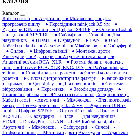
КАТАЛОГ
Каталог
Кабелі готові
● Акустичні
● Міжблокові
● Для
програвачів вінілу
● Перехідники mini-jack 3.5 мм
●
Адаптери DIN та інші
● Цифрові S/PDIF
● Оптичні Toslink
● Цифрові AES/EBU
● Сабвуферні
Силові
● Для
навушників‎
● HDMI
● DisplayPort
● LAN
● USB
Кабелі на відріз
● Акустичні
● Міжблокові
● Сабвуферні
● Силові
● Цифрові та інші
● Монтажні дроти
Аксесуари
● Адаптери
● Акустичні термінали
●
Апаратні роз'єми RCA, XLR
● Роз'єми банани, лопатки,
піни
● Роз'єми RCA, XLR, BNC, DIN
● Роз'єми mini-jack
та інші
● Силові апаратні роз'єми
● Силові конектори та
розетки
● Силові дистриб'ютори та фільтри
● Запобіжники
та тримачі
● Для вінілу
● Для навушників‎
● Системи
вібророзв'язки
● Перемички
● Засоби для догляду
●
Припій зі сріблом
● DIY матеріали та інше
Спецпропозиції
Кабелі готові
- Акустичні
- Міжблокові
- Для програвачів
вінілу
- Перехідники mini-jack 3.5 мм
- Адаптери DIN та
інші
- Цифрові S/PDIF
- Оптичні Toslink
- Цифрові
AES/EBU
- Сабвуферні
Силові
- Для навушників‎
-
HDMI
- DisplayPort
- LAN
- USB
Кабелі на відріз
-
Акустичні
- Міжблокові
- Сабвуферні
- Силові
-
Цифрові та інші
- Монтажні дроти
Аксесуари
- Адаптери