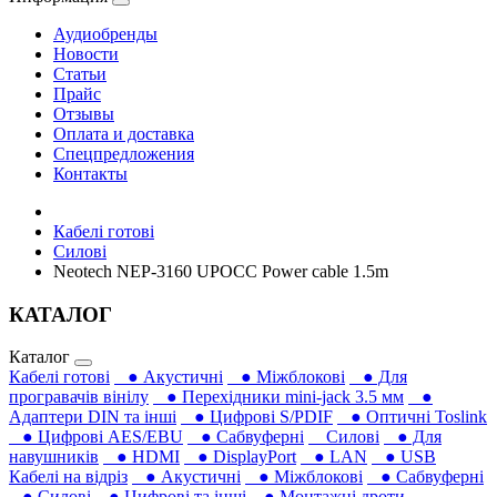
Аудиобренды
Новости
Статьи
Прайс
Отзывы
Оплата и доставка
Спецпредложения
Контакты
Кабелі готові
Силові
Neotech NEP-3160 UPOCC Power cable 1.5m
КАТАЛОГ
Каталог
Кабелі готові
● Акустичні
● Міжблокові
● Для
програвачів вінілу
● Перехідники mini-jack 3.5 мм
●
Адаптери DIN та інші
● Цифрові S/PDIF
● Оптичні Toslink
● Цифрові AES/EBU
● Сабвуферні
Силові
● Для
навушників‎
● HDMI
● DisplayPort
● LAN
● USB
Кабелі на відріз
● Акустичні
● Міжблокові
● Сабвуферні
● Силові
● Цифрові та інші
● Монтажні дроти