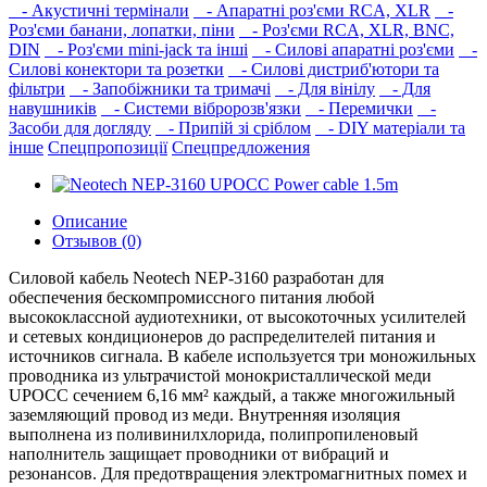
- Акустичні термінали
- Апаратні роз'єми RCA, XLR
-
Роз'єми банани, лопатки, піни
- Роз'єми RCA, XLR, BNC,
DIN
- Роз'єми mini-jack та інші
- Силові апаратні роз'єми
-
Силові конектори та розетки
- Силові дистриб'ютори та
фільтри
- Запобіжники та тримачі
- Для вінілу
- Для
навушників‎
- Системи вібророзв'язки
- Перемички
-
Засоби для догляду
- Припій зі сріблом
- DIY матеріали та
інше
Спецпропозиції
Спецпредложения
Описание
Отзывов (0)
Силовой кабель Neotech NEP-3160 разработан для
обеспечения бескомпромиссного питания любой
высококлассной аудиотехники, от высокоточных усилителей
и сетевых кондиционеров до распределителей питания и
источников сигнала. В кабеле используется три моножильных
проводника из ультрачистой монокристаллической меди
UPOCC сечением 6,16 мм² каждый, а также многожильный
заземляющий провод из меди. Внутренняя изоляция
выполнена из поливинилхлорида, полипропиленовый
наполнитель защищает проводники от вибраций и
резонансов. Для предотвращения электромагнитных помех и