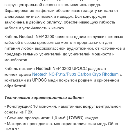
вокруг центральной основы из поливинилхлорида.
Экранирование из фольги обеспечивает защиту сигнала от
электромагнитных помех и наводок. Вся конструкция
заключена в двойную оплётку, обеспечивающую гибкость
кабеля и устойчивость к износу.
Кабель Neotech NEP-3200 является одним из лучших сетевых
кабелей в своем ценовом сегменте и предназначен для
питания любой высококлассной аудиотехники, от источников и
предварительных усилителей до усилителей мощности и
моноблоков.
Кабель питания Neotech NEP-3200 UPOCC разделан
коннекторами
Neotech NC-P312/P303 Carbon Cryo Rhodium
с
контактами из UPOCC меди покрытой родием и криогенной
обработкой.
Технические характеристики кабеля:
• Конструкция: 16 моножил, намотанных вокруг центральной
основы из ПВХ
• Сечение проводников: 1,0 мм² (17AWG) каждая
• Материал проводников: монокристаллическая медь Ойно
UPOCC