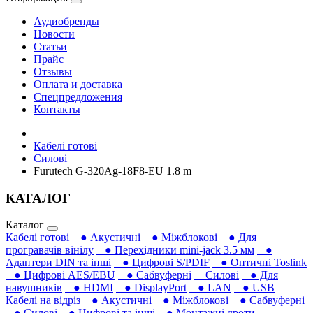
Аудиобренды
Новости
Статьи
Прайс
Отзывы
Оплата и доставка
Спецпредложения
Контакты
Кабелі готові
Силові
Furutech G-320Ag-18F8-EU 1.8 m
КАТАЛОГ
Каталог
Кабелі готові
● Акустичні
● Міжблокові
● Для
програвачів вінілу
● Перехідники mini-jack 3.5 мм
●
Адаптери DIN та інші
● Цифрові S/PDIF
● Оптичні Toslink
● Цифрові AES/EBU
● Сабвуферні
Силові
● Для
навушників‎
● HDMI
● DisplayPort
● LAN
● USB
Кабелі на відріз
● Акустичні
● Міжблокові
● Сабвуферні
● Силові
● Цифрові та інші
● Монтажні дроти