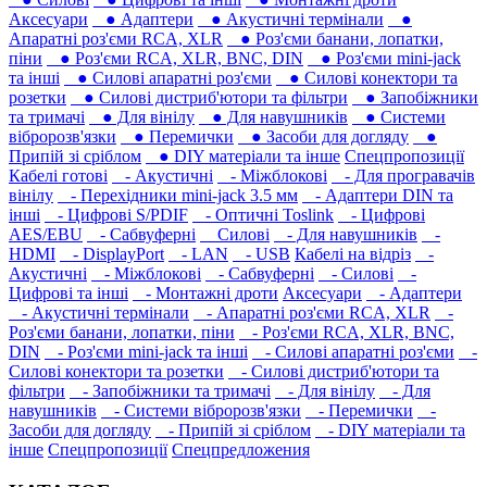
Аксесуари
● Адаптери
● Акустичні термінали
●
Апаратні роз'єми RCA, XLR
● Роз'єми банани, лопатки,
піни
● Роз'єми RCA, XLR, BNC, DIN
● Роз'єми mini-jack
та інші
● Силові апаратні роз'єми
● Силові конектори та
розетки
● Силові дистриб'ютори та фільтри
● Запобіжники
та тримачі
● Для вінілу
● Для навушників‎
● Системи
вібророзв'язки
● Перемички
● Засоби для догляду
●
Припій зі сріблом
● DIY матеріали та інше
Спецпропозиції
Кабелі готові
- Акустичні
- Міжблокові
- Для програвачів
вінілу
- Перехідники mini-jack 3.5 мм
- Адаптери DIN та
інші
- Цифрові S/PDIF
- Оптичні Toslink
- Цифрові
AES/EBU
- Сабвуферні
Силові
- Для навушників‎
-
HDMI
- DisplayPort
- LAN
- USB
Кабелі на відріз
-
Акустичні
- Міжблокові
- Сабвуферні
- Силові
-
Цифрові та інші
- Монтажні дроти
Аксесуари
- Адаптери
- Акустичні термінали
- Апаратні роз'єми RCA, XLR
-
Роз'єми банани, лопатки, піни
- Роз'єми RCA, XLR, BNC,
DIN
- Роз'єми mini-jack та інші
- Силові апаратні роз'єми
-
Силові конектори та розетки
- Силові дистриб'ютори та
фільтри
- Запобіжники та тримачі
- Для вінілу
- Для
навушників‎
- Системи вібророзв'язки
- Перемички
-
Засоби для догляду
- Припій зі сріблом
- DIY матеріали та
інше
Спецпропозиції
Спецпредложения