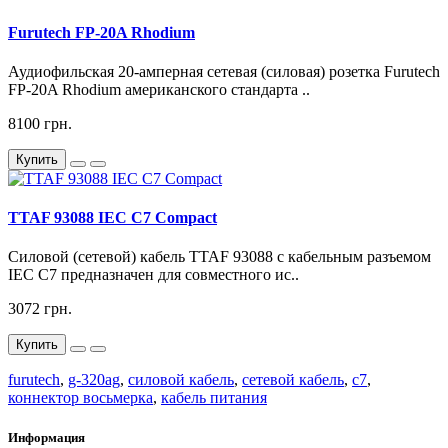
Furutech FP-20A Rhodium
Аудиофильская 20-амперная сетевая (силовая) розетка Furutech
FP-20A Rhodium американского стандарта ..
8100 грн.
Купить
TTAF 93088 IEC C7 Compact
Силовой (сетевой) кабель TTAF 93088 с кабельным разъемом
IEC C7 предназначен для совместного ис..
3072 грн.
Купить
furutech
,
g-320ag
,
силовой кабель
,
сетевой кабель
,
c7
,
коннектор восьмерка
,
кабель питания
Информация