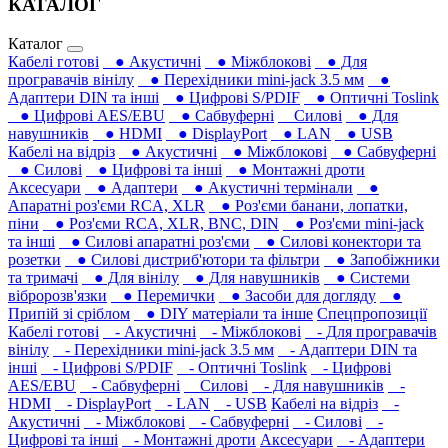
КАТАЛОГ
Каталог
Кабелі готові
● Акустичні
● Міжблокові
● Для
програвачів вінілу
● Перехідники mini-jack 3.5 мм
●
Адаптери DIN та інші
● Цифрові S/PDIF
● Оптичні Toslink
● Цифрові AES/EBU
● Сабвуферні
Силові
● Для
навушників‎
● HDMI
● DisplayPort
● LAN
● USB
Кабелі на відріз
● Акустичні
● Міжблокові
● Сабвуферні
● Силові
● Цифрові та інші
● Монтажні дроти
Аксесуари
● Адаптери
● Акустичні термінали
●
Апаратні роз'єми RCA, XLR
● Роз'єми банани, лопатки,
піни
● Роз'єми RCA, XLR, BNC, DIN
● Роз'єми mini-jack
та інші
● Силові апаратні роз'єми
● Силові конектори та
розетки
● Силові дистриб'ютори та фільтри
● Запобіжники
та тримачі
● Для вінілу
● Для навушників‎
● Системи
вібророзв'язки
● Перемички
● Засоби для догляду
●
Припій зі сріблом
● DIY матеріали та інше
Спецпропозиції
Кабелі готові
- Акустичні
- Міжблокові
- Для програвачів
вінілу
- Перехідники mini-jack 3.5 мм
- Адаптери DIN та
інші
- Цифрові S/PDIF
- Оптичні Toslink
- Цифрові
AES/EBU
- Сабвуферні
Силові
- Для навушників‎
-
HDMI
- DisplayPort
- LAN
- USB
Кабелі на відріз
-
Акустичні
- Міжблокові
- Сабвуферні
- Силові
-
Цифрові та інші
- Монтажні дроти
Аксесуари
- Адаптери