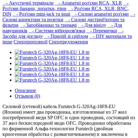
- Акустичні термінали
- Апаратні роз'єми RCA, XLR
-
Роз'єми банани, лопатки, піни
- Роз'єми RCA, XLR, BNC,
DIN
- Роз'єми mini-jack та інші
- Силові апаратні роз'єми
-
Силові конектори та розетки
- Силові дистриб'ютори та
фільтри
- Запобіжники та тримачі
- Для вінілу
- Для
навушників‎
- Системи вібророзв'язки
- Перемички
-
Засоби для догляду
- Припій зі сріблом
- DIY матеріали та
інше
Спецпропозиції
Спецпредложения
Описание
Отзывов (0)
Силовой (сетевой) кабель Furutech G-320Ag-18F8-EU
(Япония) имеет два проводника, изготовленные из 37 жил
посеребренной меди SP OFC и один проводник, состоящий из
37 жил бескислородной меди OFC. Проводники обработаны
по фирменной Альфа-технологии Furutech (двойная
криогенная обработка с размагничиванием) и заключены в