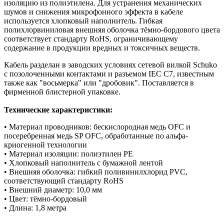
изоляцию из полиэтилена. Для устранения механических
шумов и снижения микрофонного эффекта в кабеле
используется хлопковый наполнитель. Гибкая
полихлорвиниловая внешняя оболочка тёмно-бордового цвета
соответствует стандарту RoHS, ограничивающему
содержание в продукции вредных и токсичных веществ.
Кабель разделан в заводских условиях сетевой вилкой Schuko
с позолоченными контактами и разъемом IEC C7, известным
также как "восьмерка" или "дробовик". Поставляется в
фирменной блистерной упаковке.
Технические характеристики:
• Материал проводников: бескислородная медь OFC и
посеребренная медь SP OFC, обработанные по альфа-
криогенной технологии
• Материал изоляции: полиэтилен PE
• Хлопковый наполнитель с бумажной лентой
• Внешняя оболочка: гибкий поливинилхлорид PVC,
соответствующий стандарту RoHS
• Внешний диаметр: 10,0 мм
• Цвет: тёмно-бордовый
• Длина: 1,8 метра