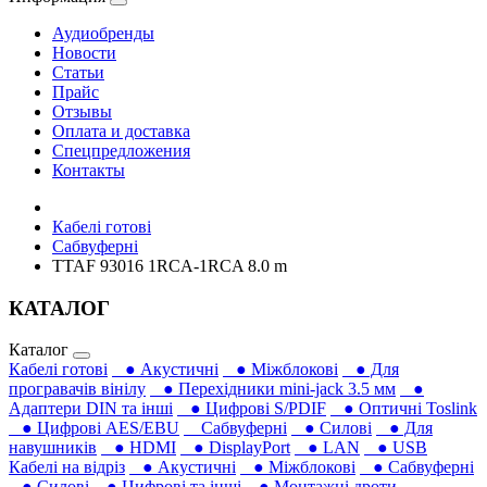
Аудиобренды
Новости
Статьи
Прайс
Отзывы
Оплата и доставка
Спецпредложения
Контакты
Кабелі готові
Сабвуферні
TTAF 93016 1RCA-1RCA 8.0 m
КАТАЛОГ
Каталог
Кабелі готові
● Акустичні
● Міжблокові
● Для
програвачів вінілу
● Перехідники mini-jack 3.5 мм
●
Адаптери DIN та інші
● Цифрові S/PDIF
● Оптичні Toslink
● Цифрові AES/EBU
Сабвуферні
● Силові
● Для
навушників‎
● HDMI
● DisplayPort
● LAN
● USB
Кабелі на відріз
● Акустичні
● Міжблокові
● Сабвуферні
● Силові
● Цифрові та інші
● Монтажні дроти