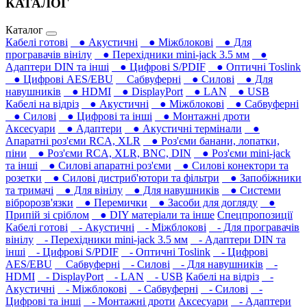
КАТАЛОГ
Каталог
Кабелі готові
● Акустичні
● Міжблокові
● Для
програвачів вінілу
● Перехідники mini-jack 3.5 мм
●
Адаптери DIN та інші
● Цифрові S/PDIF
● Оптичні Toslink
● Цифрові AES/EBU
Сабвуферні
● Силові
● Для
навушників‎
● HDMI
● DisplayPort
● LAN
● USB
Кабелі на відріз
● Акустичні
● Міжблокові
● Сабвуферні
● Силові
● Цифрові та інші
● Монтажні дроти
Аксесуари
● Адаптери
● Акустичні термінали
●
Апаратні роз'єми RCA, XLR
● Роз'єми банани, лопатки,
піни
● Роз'єми RCA, XLR, BNC, DIN
● Роз'єми mini-jack
та інші
● Силові апаратні роз'єми
● Силові конектори та
розетки
● Силові дистриб'ютори та фільтри
● Запобіжники
та тримачі
● Для вінілу
● Для навушників‎
● Системи
вібророзв'язки
● Перемички
● Засоби для догляду
●
Припій зі сріблом
● DIY матеріали та інше
Спецпропозиції
Кабелі готові
- Акустичні
- Міжблокові
- Для програвачів
вінілу
- Перехідники mini-jack 3.5 мм
- Адаптери DIN та
інші
- Цифрові S/PDIF
- Оптичні Toslink
- Цифрові
AES/EBU
Сабвуферні
- Силові
- Для навушників‎
-
HDMI
- DisplayPort
- LAN
- USB
Кабелі на відріз
-
Акустичні
- Міжблокові
- Сабвуферні
- Силові
-
Цифрові та інші
- Монтажні дроти
Аксесуари
- Адаптери