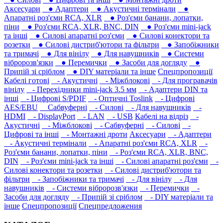
Аксесуари
● Адаптери
● Акустичні термінали
●
Апаратні роз'єми RCA, XLR
● Роз'єми банани, лопатки,
піни
● Роз'єми RCA, XLR, BNC, DIN
● Роз'єми mini-jack
та інші
● Силові апаратні роз'єми
● Силові конектори та
розетки
● Силові дистриб'ютори та фільтри
● Запобіжники
та тримачі
● Для вінілу
● Для навушників‎
● Системи
вібророзв'язки
● Перемички
● Засоби для догляду
●
Припій зі сріблом
● DIY матеріали та інше
Спецпропозиції
Кабелі готові
- Акустичні
- Міжблокові
- Для програвачів
вінілу
- Перехідники mini-jack 3.5 мм
- Адаптери DIN та
інші
- Цифрові S/PDIF
- Оптичні Toslink
- Цифрові
AES/EBU
Сабвуферні
- Силові
- Для навушників‎
-
HDMI
- DisplayPort
- LAN
- USB
Кабелі на відріз
-
Акустичні
- Міжблокові
- Сабвуферні
- Силові
-
Цифрові та інші
- Монтажні дроти
Аксесуари
- Адаптери
- Акустичні термінали
- Апаратні роз'єми RCA, XLR
-
Роз'єми банани, лопатки, піни
- Роз'єми RCA, XLR, BNC,
DIN
- Роз'єми mini-jack та інші
- Силові апаратні роз'єми
-
Силові конектори та розетки
- Силові дистриб'ютори та
фільтри
- Запобіжники та тримачі
- Для вінілу
- Для
навушників‎
- Системи вібророзв'язки
- Перемички
-
Засоби для догляду
- Припій зі сріблом
- DIY матеріали та
інше
Спецпропозиції
Спецпредложения