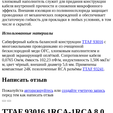
хлопковый наполнитель служит для придания конструкции
кабеля внутренней прочности и снижения микрофонного
эффекта. Внешняя изоляция из поливинилхлорида защищает
проводники от механических повреждений и обеспечивает
достаточную гибкость для прокладки в любых условиях, в том
числе и скрытой.
Использованные материалы
Сабвуферный кабель балансной конструкции
TTAF 93016
с
многожильными проводниками из очищенной
бескислородной меди OFC, хлопковым наполнителем и
медной экранирующей оплёткой. Сопротивление кабеля
0,0765 Ом/м, ёмкость 102,23 пФ/м, индуктивность 1,506 мкГн/
м, цвет чёрный, внешний диаметр 5,6 мм. Применены
компактные 24K позолоченные RCA разъёмы
TTAF 93241
.
Написать отзыв
Пожалуйста
авторизируйтесь
или
создайте учетную запись
перед тем как написать отзыв
TTAF 93016 1RCA-1RCA 8.0