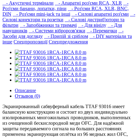
- Акустичні термінали
- Апаратні роз'єми RCA, XLR
-
Роз'єми банани, лопатки, піни
- Роз'єми RCA, XLR, BNC,
DIN
- Роз'єми mini-jack та інші
- Силові апаратні роз'єми
-
Силові конектори та розетки
- Силові дистриб'ютори та
фільтри
- Запобіжники та тримачі
- Для вінілу
- Для
навушників‎
- Системи вібророзв'язки
- Перемички
-
Засоби для догляду
- Припій зі сріблом
- DIY матеріали та
інше
Спецпропозиції
Спецпредложения
Описание
Отзывов (0)
Экранированный сабвуферный кабель TTAF 93016 имеет
балансную конструкцию и состоит из двух индивидуально
изолированных многожильных проводников, выполненных
из очищенной бескислородной меди OFC. Для надёжной
защиты передаваемого сигнала на больших расстояниях
применена экранирующая оплётка из 96 медных жил OFC,