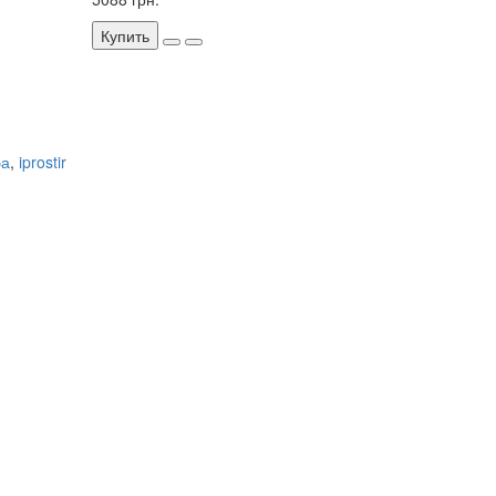
Купить
ба
,
iprostir