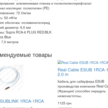
ирование: алюминиевая пленка и полиэтилентерефталат
иал изоляции: полиэтилен (PE)
тивление: 72 Ом/км
ть: 52 пФ/м
яя оболочка: поливинилхлорид
ий диаметр: 6,0 мм
мы: Supra RCA-6 PLUG RED/BLK
Ice Blue
: 7,0 метров
омендуемые товары
Real Cable ESUB 1RCA-
2.0 m
Кабель для сабвуфера ESUB
производства компании Real C
(Франция) способен передать
низкочастотны..
 SUBLINK 1RCA-1RCA
1125 грн.