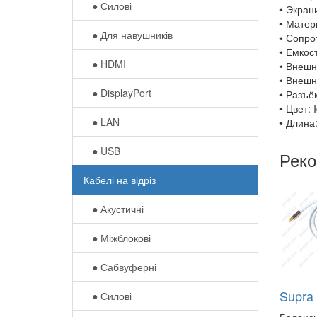
● Силові
• Экран
• Матер
● Для навушників‎
• Сопро
• Емкос
● HDMI
• Внешн
• Внешн
● DisplayPort
• Разъё
• Цвет: 
● LAN
• Длина
● USB
Рек
Кабелі на відріз
● Акустичні
● Міжблокові
● Сабвуферні
Supra
● Силові