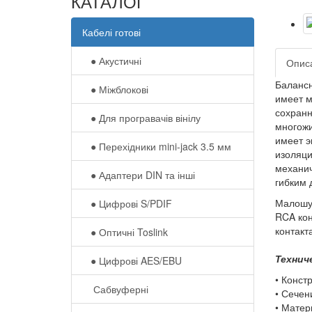
КАТАЛОГ
Кабелі готові
● Акустичні
Опис
Баланс
● Міжблокові
имеет м
сохранн
● Для програвачів вінілу
многожи
имеет э
● Перехідники mini-jack 3.5 мм
изоляци
механич
● Адаптери DIN та інші
гибким 
Малошу
● Цифрові S/PDIF
RCA ко
контакт
● Оптичні Toslink
Технич
● Цифрові AES/EBU
• Конст
Сабвуферні
• Сечен
• Матер