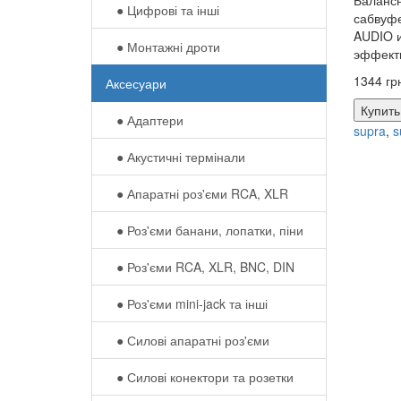
Баланс
● Цифрові та інші
сабвуф
AUDIO и
● Монтажні дроти
эффекти
1344 гр
Аксесуари
Купить
● Адаптери
supra
,
s
● Акустичні термінали
● Апаратні роз'єми RCA, XLR
● Роз'єми банани, лопатки, піни
● Роз'єми RCA, XLR, BNC, DIN
● Роз'єми mini-jack та інші
● Силові апаратні роз'єми
● Силові конектори та розетки