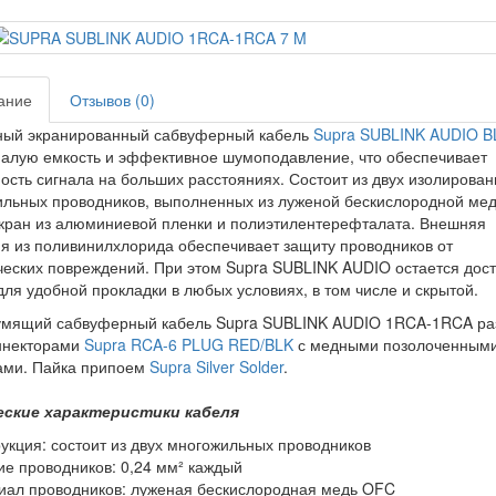
ание
Отзывов (0)
ный экранированный сабвуферный кабель
Supra SUBLINK AUDIO B
алую емкость и эффективное шумоподавление, что обеспечивает
ость сигнала на больших расстояниях. Состоит из двух изолирова
льных проводников, выполненных из луженой бескислородной ме
кран из алюминиевой пленки и полиэтилентерефталата. Внешняя
я из поливинилхлорида обеспечивает защиту проводников от
еских повреждений. При этом Supra SUBLINK AUDIO остается дос
для удобной прокладки в любых условиях, в том числе и скрытой.
мящий сабвуферный кабель Supra SUBLINK AUDIO 1RCA-1RCA ра
ннекторами
Supra RCA-6 PLUG RED/BLK
с медными позолоченным
ами. Пайка припоем
Supra Silver Solder
.
еские характеристики кабеля
рукция: состоит из двух многожильных проводников
ие проводников: 0,24 мм² каждый
иал проводников: луженая бескислородная медь OFC