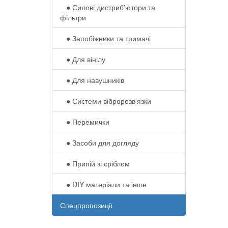
● Силові дистриб'ютори та
фільтри
● Запобіжники та тримачі
● Для вінілу
● Для навушників‎
● Системи вібророзв'язки
● Перемички
● Засоби для догляду
● Припій зі сріблом
● DIY матеріали та інше
Спецпропозиції