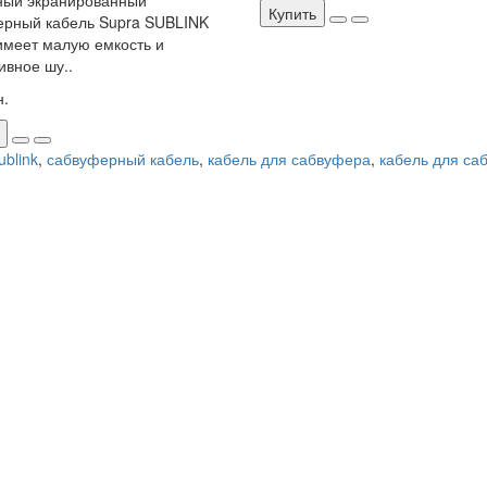
ный экранированный
Купить
ерный кабель Supra SUBLINK
меет малую емкость и
вное шу..
н.
ublink
,
сабвуферный кабель
,
кабель для сабвуфера
,
кабель для са