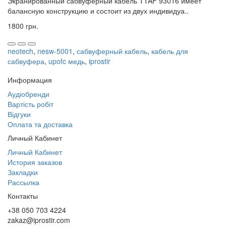
Экранированный сабвуферный кабель TTAF 93016 имеет
балансную конструкцию и состоит из двух индивидуа..
1800 грн.
neotech
,
nesw-5001
,
сабвуферный кабель
,
кабель для
сабвуфера
,
upofc медь
,
iprostir
Информация
Аудіобренди
Вартість робіт
Відгуки
Оплата та доставка
Личный Кабинет
Личный Кабинет
История заказов
Закладки
Рассылка
Контакты
+38 050 703 4224
zakaz@iprostir.com