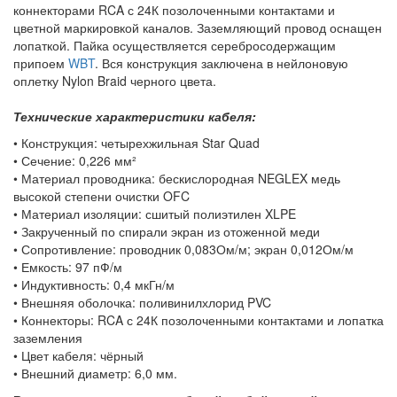
коннекторами RCA с 24К позолоченными контактами и
цветной маркировкой каналов. Заземляющий провод оснащен
лопаткой. Пайка осуществляется серебросодержащим
припоем
WBT
. Вся конструкция заключена в нейлоновую
оплетку Nylon Braid черного цвета.
Технические характеристики кабеля:
• Конструкция: четырехжильная Star Quad
• Сечение: 0,226 мм²
• Материал проводника: бескислородная NEGLEX медь
высокой степени очистки OFC
• Материал изоляции: сшитый полиэтилен XLPE
• Закрученный по спирали экран из отоженной меди
• Сопротивление: проводник 0,083Ом/м; экран 0,012Ом/м
• Емкость: 97 пФ/м
• Индуктивность: 0,4 мкГн/м
• Внешняя оболочка: поливинилхлорид PVC
• Коннекторы: RCA с 24К позолоченными контактами и лопатка
заземления
• Цвет кабеля: чёрный
• Внешний диаметр: 6,0 мм.