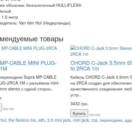
яя оболочка: безгалогенный HULLIFLEX®
 белый
: 1,0 метр
водитель: Van den Hul (Нидерланды).
омендуемые товары
 MP-CABLE MINI PLUG-
CHORD C-Jack 3.5mm St
 1M
to 2RCA 1m
-переходник Supra MP-CABLE
Кабель CHORD C-Jack 3.5mm S
UG-2RCA 1M с разъёмом mini-
на 2RCA создан для обеспече
 mm stereo с одной сторон..
качественного соединения люб
устр..
н.
3432 грн.
Купить
 hul
,
the flexicon b4
,
vdh
,
3.5 mini jack
,
mini jack
,
rca
,
переходник
,
ада