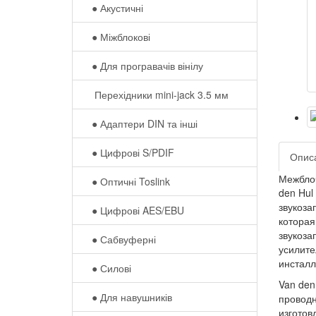
● Акустичні
● Міжблокові
● Для програвачів вінілу
Перехідники mini-jack 3.5 мм
● Адаптери DIN та інші
● Цифрові S/PDIF
Опис
Межблоч
● Оптичні Toslink
den Hul
звукоза
● Цифрові AES/EBU
которая
звукоза
● Сабвуферні
усилите
инсталл
● Силові
Van den
● Для навушників‎
проводн
изготов