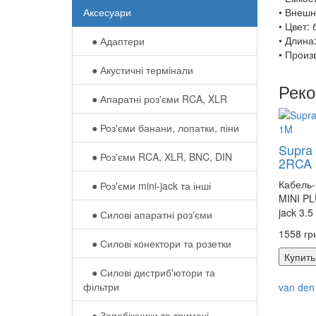
Аксесуари
• Внешн
• Цвет:
• Длина
● Адаптери
• Произ
● Акустичні термінали
Рек
● Апаратні роз'єми RCA, XLR
● Роз'єми банани, лопатки, піни
Supra
● Роз'єми RCA, XLR, BNC, DIN
2RCA
Кабель
● Роз'єми mini-jack та інші
MINI PL
jack 3.5
● Силові апаратні роз'єми
1558 гр
● Силові конектори та розетки
Купить
● Силові дистриб'ютори та
фільтри
van den
● Запобіжники та тримачі