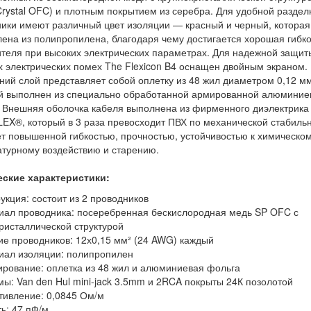
Crystal OFC) и плотным покрытием из серебра. Для удобной раздел
ики имеют различный цвет изоляции — красный и черный, которая
лена из полипропилена, благодаря чему достигается хорошая гибко
теля при высоких электрических параметрах. Для надежной защит
 электрических помех The Flexicon B4 оснащен двойным экраном. 
ний слой представляет собой оплетку из 48 жил диаметром 0,12 мм
й выполнен из специально обработанной армированной алюминие
 Внешняя оболочка кабеля выполнена из фирменного диэлектрика
EX®, который в 3 раза превосходит ПВХ по механической стабильн
т повышенной гибкостью, прочностью, устойчивостью к химическом
турному воздействию и старению.
еские характеристики:
рукция: состоит из 2 проводников
иал проводника: посеребренная бескислородная медь SP OFC с
ристаллической структурой
ие проводников: 12х0,15 мм² (24 AWG) каждый
иал изоляции: полипропилен
ирование: оплетка из 48 жил и алюминиевая фольга
мы: Van den Hul mini-jack 3.5mm и 2RCA покрыты 24К позолотой
тивление: 0,0845 Ом/м
ть: 47 пФ/м