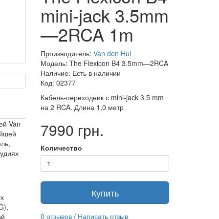
mini-jack 3.5mm
—2RCA 1m
Производитель:
Van den Hul
Модель: The Flexicon B4 3.5mm—2RCA
Наличие: Есть в наличии
Код: 02377
Кабель-переходник с mini-jack 3.5 mm
на 2 RCA. Длина 1,0 метр
ей Van
7990 грн.
ейшей
ль,
Количество
тудиях
Купить
ух
G),
0 отзывов
/
Написать отзыв
ой