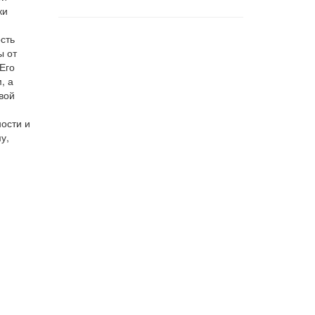
ки
сть
ы от
Его
, а
вой
ости и
у,