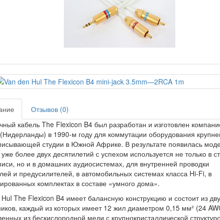
ание
Отзывов (0)
ный кабель The Flexicon B4 был разработан и изготовлен компани
 (Нидерланды) в 1990-м году для коммутации оборудования крупн
писывающей студии в Южной Африке. В результате появилась моде
 уже более двух десятилетий с успехом используется не только в с
писи, но и в домашних аудиосистемах, для внутренней проводки
лей и предусилителей, в автомобильных системах класса Hi-Fi, в
ированных комплектах в составе «умного дома».
 Hul The Flexicon B4 имеет балансную конструкцию и состоит из дв
иков, каждый из которых имеет 12 жил диаметром 0,15 мм² (24 AW
ленных из бескислородной меди с крупнокристаллической структур