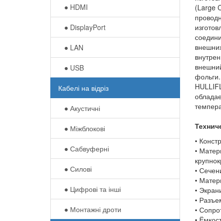
● HDMI
(Large 
проводн
● DisplayPort
изготов
соедини
внешних
● LAN
внутрен
внешни
● USB
фольги.
HULLIFL
Кабелі на відріз
обладае
темпера
● Акустичні
Технич
● Міжблокові
• Конст
● Сабвуферні
• Матер
крупнок
● Силові
• Сечен
• Матер
● Цифрові та інші
• Экран
• Разъе
● Монтажні дроти
• Сопро
• Ёмкос