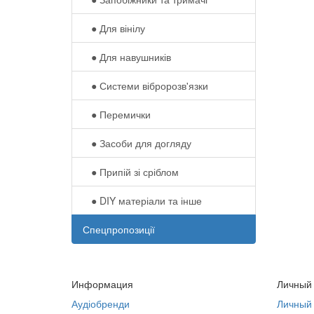
● Для вінілу
● Для навушників‎
● Системи вібророзв'язки
● Перемички
● Засоби для догляду
● Припій зі сріблом
● DIY матеріали та інше
Спецпропозиції
Информация
Личный
Аудіобренди
Личный