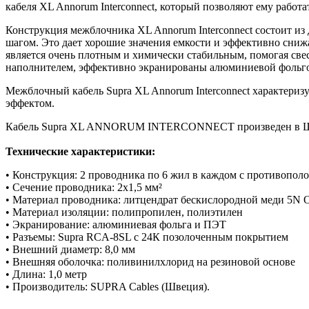
кабеля XL Annorum Interconnect, который позволяют ему работа
Конструкция межблочника XL Annorum Interconnect состоит из
шагом. Это дает хорошие значения емкости и эффективно сни
является очень плотным и химически стабильным, помогая св
наполнителем, эффективно экранированы алюминиевой фольго
Межблочный кабель Supra XL Annorum Interconnect характер
эффектом.
Кабель Supra XL ANNORUM INTERCONNECT произведен в Шв
Технические характеристики:
• Конструкция: 2 проводника по 6 жил в каждом с противопол
• Сечение проводника: 2х1,5 мм²
• Материал проводника: литцендрат бескислородной меди 5N
• Материал изоляции: полипропилен, полиэтилен
• Экранирование: алюминиевая фольга и ПЭТ
• Разъемы: Supra RCA-8SL с 24К позолоченным покрытием
• Внешний диаметр: 8,0 мм
• Внешняя оболочка: поливинилхлорид на резиновой основе
• Длина: 1,0 метр
• Производитель: SUPRA Cables (Швеция).