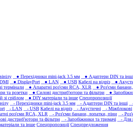
вінілу
● Перехідники mini-jack 3.5 мм
● Адаптери DIN та інш
DMI
● DisplayPort
● LAN
● USB
Кабелі на відріз
● Акусти
 термінали
● Апаратні роз'єми RCA, XLR
● Роз'єми банани, 
ри та розетки
● Силові дистриб'ютори та фільтри
● Запобіжни
 зі сріблом
● DIY матеріали та інше
Спецпропозиції
нілу
- Перехідники mini-jack 3.5 мм
- Адаптери DIN та інші
-
ort
- LAN
- USB
Кабелі на відріз
- Акустичні
- Міжблокові
тні роз'єми RCA, XLR
- Роз'єми банани, лопатки, піни
- Роз'
ві дистриб'ютори та фільтри
- Запобіжники та тримачі
- Для 
атеріали та інше
Спецпропозиції
Спецпредложения