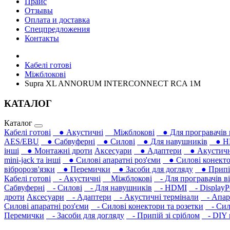
Прайс
Отзывы
Оплата и доставка
Спецпредложения
Контакты
Кабелі готові
Міжблокові
Supra XL ANNORUM INTERCONNECT RCA 1M
КАТАЛОГ
Каталог
Кабелі готові
● Акустичні
Міжблокові
● Для програвачів 
AES/EBU
● Сабвуферні
● Силові
● Для навушників‎
● H
інші
● Монтажні дроти
Аксесуари
● Адаптери
● Акустичні
mini-jack та інші
● Силові апаратні роз'єми
● Силові конекто
вібророзв'язки
● Перемички
● Засоби для догляду
● Припій
Кабелі готові
- Акустичні
Міжблокові
- Для програвачів ві
Сабвуферні
- Силові
- Для навушників‎
- HDMI
- DisplayP
дроти
Аксесуари
- Адаптери
- Акустичні термінали
- Апара
Силові апаратні роз'єми
- Силові конектори та розетки
- Сило
Перемички
- Засоби для догляду
- Припій зі сріблом
- DIY м