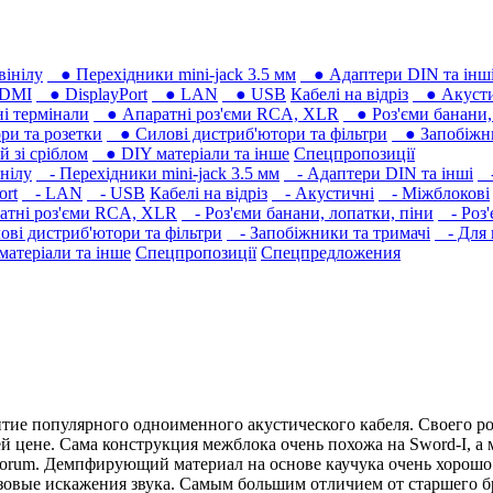
вінілу
● Перехідники mini-jack 3.5 мм
● Адаптери DIN та інш
DMI
● DisplayPort
● LAN
● USB
Кабелі на відріз
● Акусти
 термінали
● Апаратні роз'єми RCA, XLR
● Роз'єми банани, 
ри та розетки
● Силові дистриб'ютори та фільтри
● Запобіжни
 зі сріблом
● DIY матеріали та інше
Спецпропозиції
нілу
- Перехідники mini-jack 3.5 мм
- Адаптери DIN та інші
-
ort
- LAN
- USB
Кабелі на відріз
- Акустичні
- Міжблокові
тні роз'єми RCA, XLR
- Роз'єми банани, лопатки, піни
- Роз'
ві дистриб'ютори та фільтри
- Запобіжники та тримачі
- Для 
атеріали та інше
Спецпропозиції
Спецпредложения
итие популярного одноименного акустического кабеля. Своего р
й цене. Сама конструкция межблока очень похожа на Sword-I, 
norum. Демпфирующий материал на основе каучука очень хорошо
зовые искажения звука. Самым большим отличием от старшего б