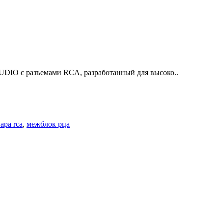
DIO с разъемами RCA, разработанный для высоко..
ара rca
,
межблок рца