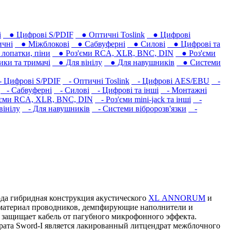
і
● Цифрові S/PDIF
● Оптичні Toslink
● Цифрові
чні
● Міжблокові
● Сабвуферні
● Силові
● Цифрові та
лопатки, піни
● Роз'єми RCA, XLR, BNC, DIN
● Роз'єми
ки та тримачі
● Для вінілу
● Для навушників‎
● Системи
 Цифрові S/PDIF
- Оптичні Toslink
- Цифрові AES/EBU
-
- Сабвуферні
- Силові
- Цифрові та інші
- Монтажні
єми RCA, XLR, BNC, DIN
- Роз'єми mini-jack та інші
-
вінілу
- Для навушників‎
- Системи вібророзв'язки
-
ода гибридная конструкция акустического
XL ANNORUM
и
а материал проводников, демпфирующие наполнители и
 защищает кабель от пагубного микрофонного эффекта.
рата Sword-I является лакированный литцендрат межблочного