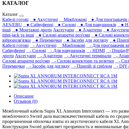
КАТАЛОГ
Каталог
Кабелі готові
● Акустичні
Міжблокові
● Для програвачів 
AES/EBU
● Сабвуферні
● Силові
● Для навушників‎
● H
інші
● Монтажні дроти
Аксесуари
● Адаптери
● Акустичні
mini-jack та інші
● Силові апаратні роз'єми
● Силові конекто
вібророзв'язки
● Перемички
● Засоби для догляду
● Припій
Кабелі готові
- Акустичні
Міжблокові
- Для програвачів ві
Сабвуферні
- Силові
- Для навушників‎
- HDMI
- DisplayP
дроти
Аксесуари
- Адаптери
- Акустичні термінали
- Апара
Силові апаратні роз'єми
- Силові конектори та розетки
- Сило
Перемички
- Засоби для догляду
- Припій зі сріблом
- DIY м
Описание
Отзывов (0)
Межблочный кабель Supra XL Annorum Interconnect — это разв
межблочного Sword дала высококачественный кабель по средне
прорезиненная оболочка взяты из акустического кабеля XL An
Конструкция Sword добавляет прозрачность и минимальные фа