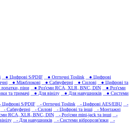
і
● Цифрові S/PDIF
● Оптичні Toslink
● Цифрові
чні
● Міжблокові
● Сабвуферні
● Силові
● Цифрові та
лопатки, піни
● Роз'єми RCA, XLR, BNC, DIN
● Роз'єми
ки та тримачі
● Для вінілу
● Для навушників‎
● Системи
 Цифрові S/PDIF
- Оптичні Toslink
- Цифрові AES/EBU
-
- Сабвуферні
- Силові
- Цифрові та інші
- Монтажні
єми RCA, XLR, BNC, DIN
- Роз'єми mini-jack та інші
-
вінілу
- Для навушників‎
- Системи вібророзв'язки
-