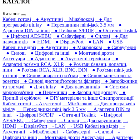
КАТАЛОГ
Каталог
Кабелі готові
● Акустичні
Міжблокові
● Для
програвачів вінілу
● Перехідники mini-jack 3.5 мм
●
Адаптери DIN та інші
● Цифрові S/PDIF
● Оптичні Toslink
● Цифрові AES/EBU
● Сабвуферні
● Силові
● Для
навушників‎
● HDMI
● DisplayPort
● LAN
● USB
Кабелі на відріз
● Акустичні
● Міжблокові
● Сабвуферні
● Силові
● Цифрові та інші
● Монтажні дроти
Аксесуари
● Адаптери
● Акустичні термінали
●
Апаратні роз'єми RCA, XLR
● Роз'єми банани, лопатки,
піни
● Роз'єми RCA, XLR, BNC, DIN
● Роз'єми mini-jack
та інші
● Силові апаратні роз'єми
● Силові конектори та
розетки
● Силові дистриб'ютори та фільтри
● Запобіжники
та тримачі
● Для вінілу
● Для навушників‎
● Системи
вібророзв'язки
● Перемички
● Засоби для догляду
●
Припій зі сріблом
● DIY матеріали та інше
Спецпропозиції
Кабелі готові
- Акустичні
Міжблокові
- Для програвачів
вінілу
- Перехідники mini-jack 3.5 мм
- Адаптери DIN та
інші
- Цифрові S/PDIF
- Оптичні Toslink
- Цифрові
AES/EBU
- Сабвуферні
- Силові
- Для навушників‎
-
HDMI
- DisplayPort
- LAN
- USB
Кабелі на відріз
-
Акустичні
- Міжблокові
- Сабвуферні
- Силові
-
Цифрові та інші
- Монтажні дроти
Аксесуари
- Адаптери