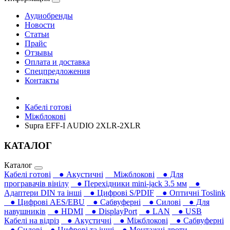
Аудиобренды
Новости
Статьи
Прайс
Отзывы
Оплата и доставка
Спецпредложения
Контакты
Кабелі готові
Міжблокові
Supra EFF-I AUDIO 2XLR-2XLR
КАТАЛОГ
Каталог
Кабелі готові
● Акустичні
Міжблокові
● Для
програвачів вінілу
● Перехідники mini-jack 3.5 мм
●
Адаптери DIN та інші
● Цифрові S/PDIF
● Оптичні Toslink
● Цифрові AES/EBU
● Сабвуферні
● Силові
● Для
навушників‎
● HDMI
● DisplayPort
● LAN
● USB
Кабелі на відріз
● Акустичні
● Міжблокові
● Сабвуферні
● Силові
● Цифрові та інші
● Монтажні дроти