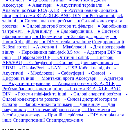
Аксесуари
● Адаптери
● Акустичні термінали
●
Апаратні роз'єми RCA, XLR
● Роз'єми банани, лопатки,
піни
● Роз'єми RCA, XLR, BNC, DIN
● Роз'єми mini-jack
та інші
● Силові апаратні роз'єми
● Силові конектори та
розетки
● Силові дистриб'ютори та фільтри
● Запобіжники
та тримачі
● Для вінілу
● Для навушників‎
● Системи
вібророзв'язки
● Перемички
● Засоби для догляду
●
Припій зі сріблом
● DIY матеріали та інше
Спецпропозиції
Кабелі готові
- Акустичні
Міжблокові
- Для програвачів
вінілу
- Перехідники mini-jack 3.5 мм
- Адаптери DIN та
інші
- Цифрові S/PDIF
- Оптичні Toslink
- Цифрові
AES/EBU
- Сабвуферні
- Силові
- Для навушників‎
-
HDMI
- DisplayPort
- LAN
- USB
Кабелі на відріз
-
Акустичні
- Міжблокові
- Сабвуферні
- Силові
-
Цифрові та інші
- Монтажні дроти
Аксесуари
- Адаптери
- Акустичні термінали
- Апаратні роз'єми RCA, XLR
-
Роз'єми банани, лопатки, піни
- Роз'єми RCA, XLR, BNC,
DIN
- Роз'єми mini-jack та інші
- Силові апаратні роз'єми
-
Силові конектори та розетки
- Силові дистриб'ютори та
фільтри
- Запобіжники та тримачі
- Для вінілу
- Для
навушників‎
- Системи вібророзв'язки
- Перемички
-
Засоби для догляду
- Припій зі сріблом
- DIY матеріали та
інше
Спецпропозиції
Спецпредложения