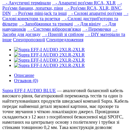
- Акустичні термінали
- Апаратні роз'єми RCA, XLR
-
Роз'єми банани, лопатки, піни
- Роз'єми RCA, XLR, BNC,
DIN
- Роз'єми mini-jack та інші
- Силові апаратні роз'єми
-
Силові конектори та розетки
- Силові дистриб'ютори та
фільтри
- Запобіжники та тримачі
- Для вінілу
- Для
навушників‎
- Системи вібророзв'язки
- Перемички
-
Засоби для догляду
- Припій зі сріблом
- DIY матеріали та
інше
Спецпропозиції
Спецпредложения
Описание
Отзывов (0)
Supra EFF-I AUDIO BLUE
— аналоговий балансний кабель
високого рівня, багаторазовий переможець тестів та один із
найтитулованіших продуктів шведської компанії Supra. Кабель
передає найменші деталі звукової картини, має прозоре та
точне звучання з чіткою локалізацією джерел. Провідники
складаються з 12 жил з посрібленої безкисневої міді SPOFC,
намотаних на центральну основу з поліетилену і трубки зі
стінками товщиною 0,2 мм. Така конструкція дозволяє