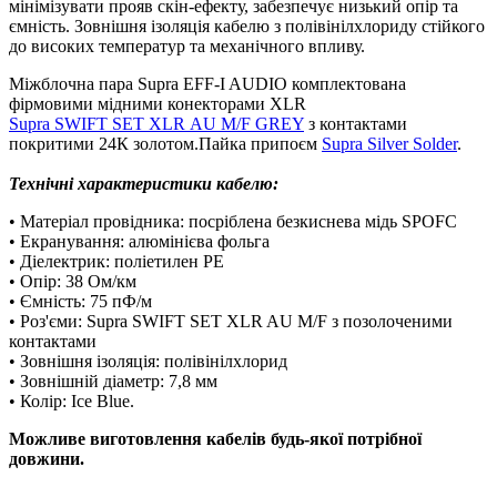
мінімізувати прояв скін-ефекту, забезпечує низький опір та
ємність. Зовнішня ізоляція кабелю з полівінілхлориду стійкого
до високих температур та механічного впливу.
Міжблочна пара Supra EFF-I AUDIO комплектована
фірмовими мідними конекторами XLR
Supra SWIFT SET XLR AU M/F GREY
з контактами
покритими 24К золотом.Пайка припоєм
Supra Silver Solder
.
Технічні характеристики кабелю:
• Матеріал провідника: посріблена безкиснева мідь SPOFC
• Екранування: алюмінієва фольга
• Діелектрик: поліетилен PE
• Опір: 38 Ом/км
• Ємність: 75 пФ/м
• Роз'єми: Supra SWIFT SET XLR AU M/F з позолоченими
контактами
• Зовнішня ізоляція: полівінілхлорид
• Зовнішній діаметр: 7,8 мм
• Колір: Ice Blue.
Можливе виготовлення кабелів будь-якої потрібної
довжини.