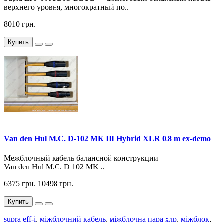
верхнего уровня, многократный по..
8010 грн.
Купить
Van den Hul М.С. D-102 МК III Hybrid XLR 0.8 m ex-demo
Межблочный кабель балансной конструкции
Van den Hul М.С. D 102 MK ..
6375 грн.
10498 грн.
Купить
supra eff-i
,
міжблочний кабель
,
міжблочна пара хлр
,
міжблок
,