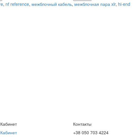
re
,
nf reference
,
межблочный кабель
,
межблочная пара xlr
,
hi-end
 Кабинет
Контакты
 Кабинет
+38 050 703 4224