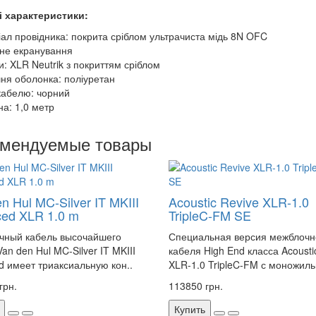
і характеристики:
іал провідника: покрита сріблом ультрачиста мідь 8N OFC
йне екранування
и: XLR Neutrik з покриттям сріблом
шня оболонка: поліуретан
 кабелю: чорний
на: 1,0 метр
омендуемые товары
n Hul MC-Silver IT MKIII
Acoustic Revive XLR-1.0
ced XLR 1.0 m
TripleC-FM SE
чный кабель высочайшего
Специальная версия межблочн
an den Hul MC-Silver IT MKIII
кабеля High End класса Acousti
d имеет триаксиальную кон..
XLR-1.0 TripleC-FM с моножиль
грн.
113850 грн.
Купить