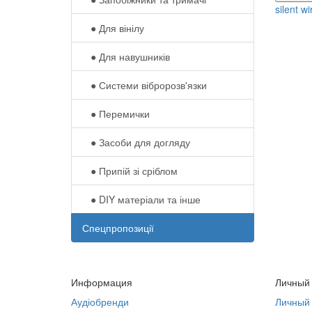
silent wi
● Для вінілу
● Для навушників‎
● Системи вібророзв'язки
● Перемички
● Засоби для догляду
● Припій зі сріблом
● DIY матеріали та інше
Спецпропозиції
Информация
Личный
Аудіобренди
Личный