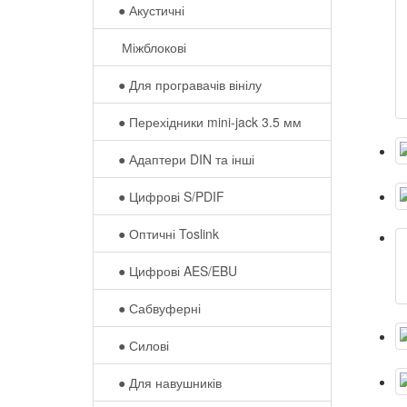
● Акустичні
Міжблокові
● Для програвачів вінілу
● Перехідники mini-jack 3.5 мм
● Адаптери DIN та інші
● Цифрові S/PDIF
● Оптичні Toslink
● Цифрові AES/EBU
● Сабвуферні
● Силові
● Для навушників‎