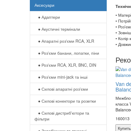
Аксесуари
Технічн
• Матер
● Адаптери
• Потрі
• Роз'єм
● Акустичні термінали
• Зовні
• Колір
● Апаратні роз'єми RCA, XLR
• Довжи
● Роз'єми банани, лопатки, піни
Рек
● Роз'єми RCA, XLR, BNC, DIN
● Роз'єми mini-jack та інші
Van de
Balan
● Силові апаратні роз'єми
Межбло
● Силові конектори та розетки
класса V
Balance
● Силові дистриб'ютори та
160013 
фільтри
Купить
● Запобіжники та тримачі