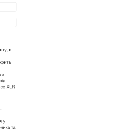
нту, в
крита
 з
від
nce XLR
ь.
я у
бника та