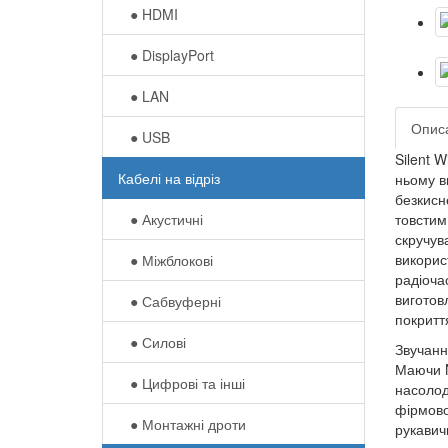
● HDMI
● DisplayPort
● LAN
Опис
● USB
Silent 
Кабелі на відріз
ньому ви
безкисн
● Акустичні
товстим
скручува
викорис
● Міжблокові
радіоча
виготов
● Сабвуферні
покриття
● Силові
Звучанн
Маючи N
● Цифрові та інші
насолод
фірмово
● Монтажні дроти
рукавич