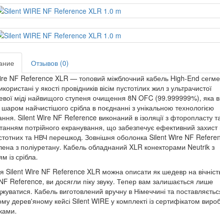
ание
Отзывов (0)
Wire NF Reference XLR — топовий міжблочний кабель High-End сегме
користані у якості провідників вісім пустотілих жил з ультрачистої
евої міді найвищого ступеня очищення 8N OFC (99.999999%), яка в
 шаром найчистішого срібла в поєднанні з унікальною технологією
ння. Silent Wire NF Reference виконаний в ізоляції з фторопласту та
танням потрійного екранування, що забезпечує ефективний захист 
стотних та НВЧ перешкод. Зовнішня оболонка Silent Wire NF Refere
лена з поліуретану. Кабель обладнаний XLR конекторами Neutrik з
м із срібла.
я Silent Wire NF Reference XLR можна описати як шедевр на вічніст
F Reference, ви досягли піку звуку. Тепер вам залишається лише
жуватися. Кабель виготовлений вручну в Німеччині та поставляєтьс
му дерев'яному кейсі Silent WIRE у комплекті із сертифікатом виро
ками.