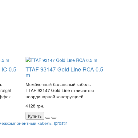
 IC 0.5
TTAF 93147 Gold Line RCA 0.5
m
ь
Межблочный балансный кабель
raight
TTAF 93147 Gold Line отличается
эффек..
неординарной конструкцией..
4128 грн.
Купить
межкомпонентный кабель
,
iprostir