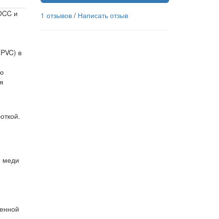
OCC и
1 отзывов
/
Написать отзыв
 PVC) в
ью
я
откой.
й меди
генной