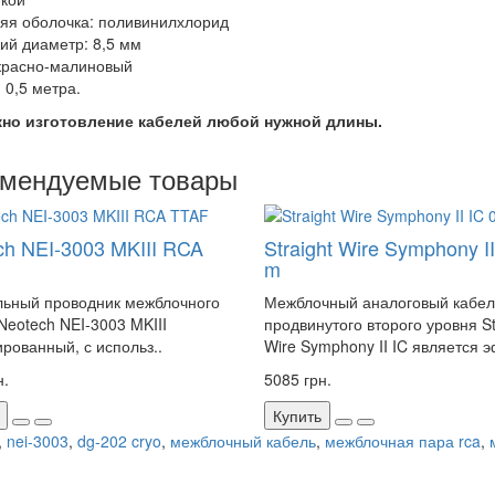
яя оболочка: поливинилхлорид
ий диаметр: 8,5 мм
 красно-малиновый
 0,5 метра.
но изготовление кабелей любой нужной длины.
омендуемые товары
ch NEI-3003 MKIII RCA
Straight Wire Symphony II
m
ьный проводник межблочного
Межблочный аналоговый кабел
Neotech NEI-3003 MKIII
продвинутого второго уровня St
рованный, с использ..
Wire Symphony II IC является 
н.
5085 грн.
Купить
,
nei-3003
,
dg-202 cryo
,
межблочный кабель
,
межблочная пара rca
,