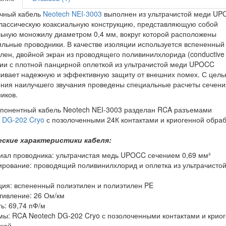
чный кабель
Neotech NEI-3003
выполнен из ультрачистой меди UP
лассическую коаксиальную конструкцию, представляющую собой
ьную моножилу диаметром 0,4 мм, вокруг которой расположены
льные проводники. В качестве изоляции используется вспененный
лен, двойной экран из проводящего поливинилхлорида (conductive
ии с плотной панцирной оплеткой из ультрачистой меди UPOCC
ивает надежную и эффективную защиту от внешних помех. С цел
ния наилучшего звучания проведены специальные расчеты сечени
иков.
онентный кабель Neotech NEI-3003 разделан RCA разъемами
 DG-202 Cryo
с позолоченными 24К контактами и криогенной обраб
еские характеристики кабеля:
иал проводника: ультрачистая медь UPOCC сечением 0,69 мм²
ирование: проводящий поливинилхлорид и оплетка из ультрачисто
ция: вспененный полиэтилен и полиэтилен PE
тивление: 26 Ом/км
ть: 69,74 пФ/м
мы: RCA Neotech DG-202 Cryo с позолоченными контактами и крио
кой