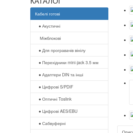
КАТАЛОГ
Кабелі готові
● Акустичні
Міжблокові
● Для програвачів вінілу
● Перехідники mini-jack 3.5 мм
● Адаптери DIN та інші
● Цифрові S/PDIF
● Оптичні Toslink
● Цифрові AES/EBU
● Сабвуферні
Опис