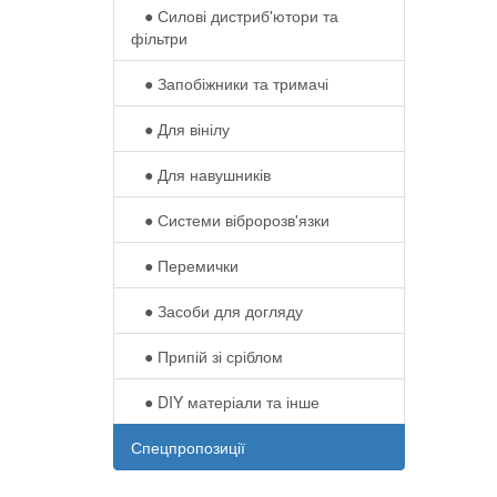
● Силові дистриб'ютори та
фільтри
● Запобіжники та тримачі
● Для вінілу
● Для навушників‎
● Системи вібророзв'язки
● Перемички
● Засоби для догляду
● Припій зі сріблом
● DIY матеріали та інше
Спецпропозиції