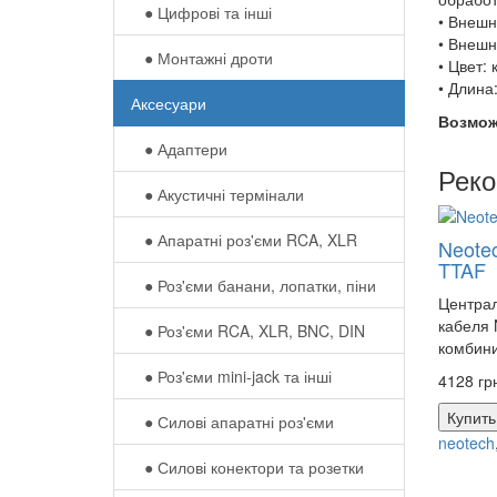
● Цифрові та інші
• Внешн
• Внешн
● Монтажні дроти
• Цвет:
• Длина:
Аксесуари
Возмож
● Адаптери
Рек
● Акустичні термінали
● Апаратні роз'єми RCA, XLR
Neote
TTAF
● Роз'єми банани, лопатки, піни
Централ
кабеля 
● Роз'єми RCA, XLR, BNC, DIN
комбини
● Роз'єми mini-jack та інші
4128 гр
Купить
● Силові апаратні роз'єми
neotech
● Силові конектори та розетки