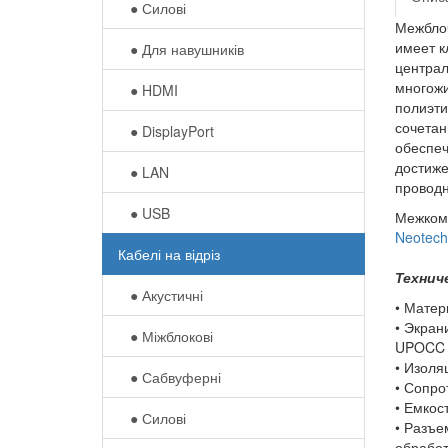
● Силові
Межбло
имеет к
● Для навушників‎
централ
многожи
● HDMI
полиэти
сочетан
● DisplayPort
обеспеч
достиже
● LAN
проводн
● USB
Межкомп
Neotech
Кабелі на відріз
Технич
● Акустичні
• Матер
• Экран
● Міжблокові
UPOCC
• Изоля
● Сабвуферні
• Сопро
• Емкос
● Силові
• Разъе
обработ