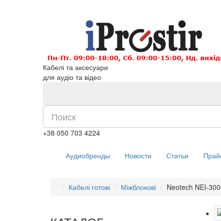
Кабелі та аксесуари
для аудіо та відео
+38 050 703 4224
Аудиобренды
Новости
Статьи
Прай
Кабелі готові
Міжблокові
Neotech NEI-300