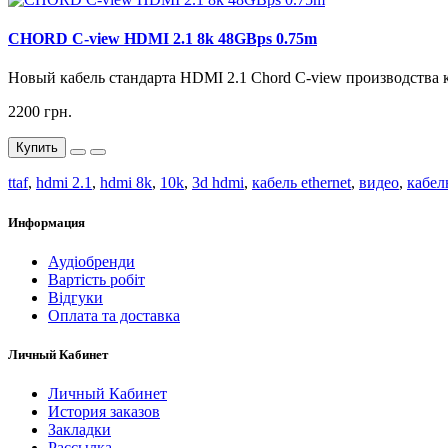
CHORD C-view HDMI 2.1 8k 48GBps 0.75m
Новый кабель стандарта HDMI 2.1 Chord C-view производства
2200 грн.
Купить
ttaf
,
hdmi 2.1
,
hdmi 8k
,
10k
,
3d hdmi
,
кабель ethernet
,
видео
,
кабел
Информация
Аудіобренди
Вартість робіт
Відгуки
Оплата та доставка
Личный Кабинет
Личный Кабинет
История заказов
Закладки
Рассылка