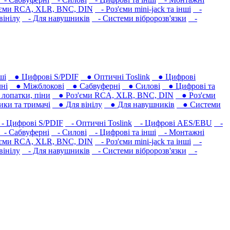
єми RCA, XLR, BNC, DIN
- Роз'єми mini-jack та інші
-
вінілу
- Для навушників‎
- Системи вібророзв'язки
-
ші
● Цифрові S/PDIF
● Оптичні Toslink
● Цифрові
ні
● Міжблокові
● Сабвуферні
● Силові
● Цифрові та
лопатки, піни
● Роз'єми RCA, XLR, BNC, DIN
● Роз'єми
ки та тримачі
● Для вінілу
● Для навушників‎
● Системи
 Цифрові S/PDIF
- Оптичні Toslink
- Цифрові AES/EBU
-
- Сабвуферні
- Силові
- Цифрові та інші
- Монтажні
єми RCA, XLR, BNC, DIN
- Роз'єми mini-jack та інші
-
вінілу
- Для навушників‎
- Системи вібророзв'язки
-