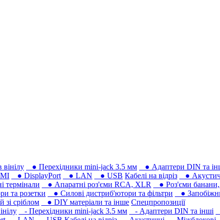
 вінілу
● Перехідники mini-jack 3.5 мм
● Адаптери DIN та ін
MI
● DisplayPort
● LAN
● USB
Кабелі на відріз
● Акустич
 термінали
● Апаратні роз'єми RCA, XLR
● Роз'єми банани, 
ри та розетки
● Силові дистриб'ютори та фільтри
● Запобіжни
 зі сріблом
● DIY матеріали та інше
Спецпропозиції
інілу
- Перехідники mini-jack 3.5 мм
- Адаптери DIN та інші
-
rt
- LAN
- USB
Кабелі на відріз
- Акустичні
- Міжблокові