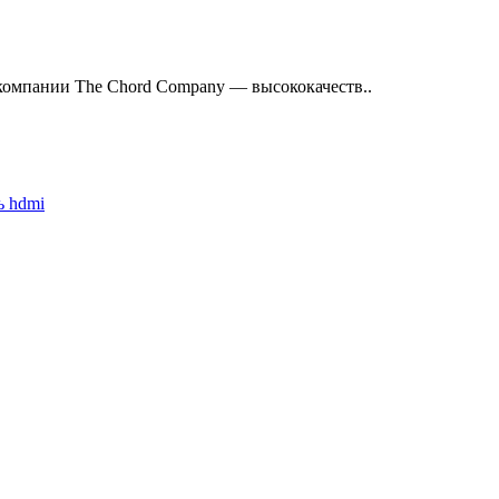
 компании The Chord Company — высококачеств..
ь hdmi