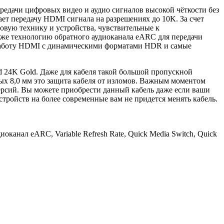
едачи цифровых видео и аудио сигналов высокой чёткости без
ет передачу HDMI сигнала на разрешениях до 10K. За счет
овую технику и устройства, чувствительные к
кже технологию обратного аудиоканала eARC для передачи
ю работу HDMI c динамическими форматами HDR и самые
 24K Gold. Даже для кабеля такой большой пропускной
орых 8,0 мм это защита кабеля от изломов. Важным моментом
версий. Вы можете приобрести данный кабель даже если ваши
тройств на более современные вам не придется менять кабель.
оканал eARC, Variable Refresh Rate, Quick Media Switch, Quick