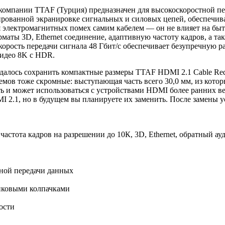
омпании TTAF (Турция) предназначен для высокоскоростной пер
ированной экранировке сигнальных и силовых цепей, обеспечива
 электромагнитных помех самим кабелем — он не влияет на быт
аты 3D, Ethernet соединение, адаптивную частоту кадров, а та
 скорость передачи сигнала 48 Гбит/с обеспечивает безупречну
видео 8K с HDR.
далось сохранить компактные размеры TTAF HDMI 2.1 Cable Red
зъемов тоже скромные: выступающая часть всего 30,0 мм, из кот
сть и может использоваться с устройствами HDMI более ранних 
 2.1, но в будущем вы планируете их заменить. После замены ус
стота кадров на разрешении до 10К, 3D, Ethernet, обратный ауди
ьной передачи данных
иковыми колпачками
ости