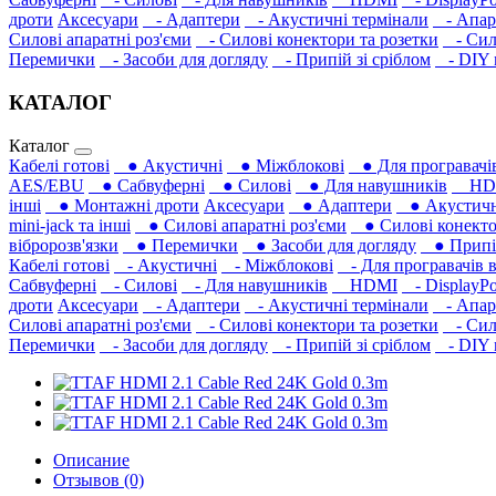
дроти
Аксесуари
- Адаптери
- Акустичні термінали
- Апара
Силові апаратні роз'єми
- Силові конектори та розетки
- Сило
Перемички
- Засоби для догляду
- Припій зі сріблом
- DIY м
КАТАЛОГ
Каталог
Кабелі готові
● Акустичні
● Міжблокові
● Для програвачів
AES/EBU
● Сабвуферні
● Силові
● Для навушників‎
HD
інші
● Монтажні дроти
Аксесуари
● Адаптери
● Акустичні
mini-jack та інші
● Силові апаратні роз'єми
● Силові конекто
вібророзв'язки
● Перемички
● Засоби для догляду
● Припій
Кабелі готові
- Акустичні
- Міжблокові
- Для програвачів в
Сабвуферні
- Силові
- Для навушників‎
HDMI
- DisplayPo
дроти
Аксесуари
- Адаптери
- Акустичні термінали
- Апара
Силові апаратні роз'єми
- Силові конектори та розетки
- Сило
Перемички
- Засоби для догляду
- Припій зі сріблом
- DIY м
Описание
Отзывов (0)