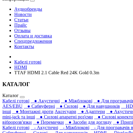
Аудиобренды
Новости
Статьи
Прайс
Отзывы
Оплата и доставка
Спецпредложения
Контакты
Кабелі готові
HDMI
TTAF HDMI 2.1 Cable Red 24K Gold 0.3m
КАТАЛОГ
Каталог
Кабелі готові
● Акустичні
● Міжблокові
● Для програвачів
AES/EBU
● Сабвуферні
● Силові
● Для навушників‎
HD
інші
● Монтажні дроти
Аксесуари
● Адаптери
● Акустичні
mini-jack та інші
● Силові апаратні роз'єми
● Силові конекто
вібророзв'язки
● Перемички
● Засоби для догляду
● Припій
Кабелі готові
- Акустичні
- Міжблокові
- Для програвачів в
Сабвуферні
- Силові
- Для навушників‎
HDMI
- DisplayPo