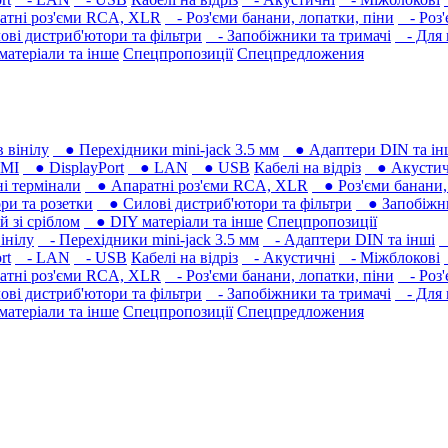
тні роз'єми RCA, XLR
- Роз'єми банани, лопатки, піни
- Роз'
ві дистриб'ютори та фільтри
- Запобіжники та тримачі
- Для 
атеріали та інше
Спецпропозиції
Спецпредложения
 вінілу
● Перехідники mini-jack 3.5 мм
● Адаптери DIN та ін
MI
● DisplayPort
● LAN
● USB
Кабелі на відріз
● Акустич
 термінали
● Апаратні роз'єми RCA, XLR
● Роз'єми банани, 
ри та розетки
● Силові дистриб'ютори та фільтри
● Запобіжни
 зі сріблом
● DIY матеріали та інше
Спецпропозиції
інілу
- Перехідники mini-jack 3.5 мм
- Адаптери DIN та інші
-
rt
- LAN
- USB
Кабелі на відріз
- Акустичні
- Міжблокові
тні роз'єми RCA, XLR
- Роз'єми банани, лопатки, піни
- Роз'
ві дистриб'ютори та фільтри
- Запобіжники та тримачі
- Для 
атеріали та інше
Спецпропозиції
Спецпредложения