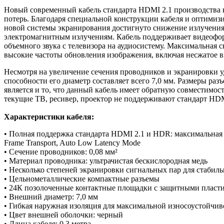
Новый современный кабель стандарта HDMI 2.1 производства к
потерь. Благодаря специальной конструкции кабеля и оптимиз
новой системы экранирования достигнуто снижение излучения
электромагнитным излучениям. Кабель поддерживает видеоформ
объемного звука с телевизора на аудиосистему. Максимальная
высокие частоты обновления изображения, включая несжатое 
Несмотря на увеличение сечения проводников и экранировки у
способности его диаметр составляет всего 7,0 мм. Размеры ра
является и то, что данный кабель имеет обратную совместимо
текущие ТВ, ресивер, проектор не поддерживают стандарт HDMI
Характеристики кабеля:
• Полная поддержка стандарта HDMI 2.1 и HDR: максимальная ча
Frame Transport, Auto Low Latency Mode
• Сечение проводников: 0,08 мм²
• Материал проводника: ультрачистая бескислородная медь
• Несколько степеней экранировки сигнальных пар для стабил
• Цельнометаллические компактные разъемы
• 24К позолоченные контактные площадки с защитными пласт
• Внешний диаметр: 7,0 мм
• Гибкая наружная изоляция для максимальной износоустойчив
• Цвет внешней оболочки: черный
• Длина кабеля: 0,3 метра.