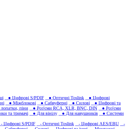
ші
● Цифрові S/PDIF
● Оптичні Toslink
● Цифрові
ні
● Міжблокові
● Сабвуферні
● Силові
● Цифрові та
лопатки, піни
● Роз'єми RCA, XLR, BNC, DIN
● Роз'єми
ки та тримачі
● Для вінілу
● Для навушників‎
● Системи
 Цифрові S/PDIF
- Оптичні Toslink
- Цифрові AES/EBU
-
- Сабвуферні
- Силові
- Цифрові та інші
- Монтажні