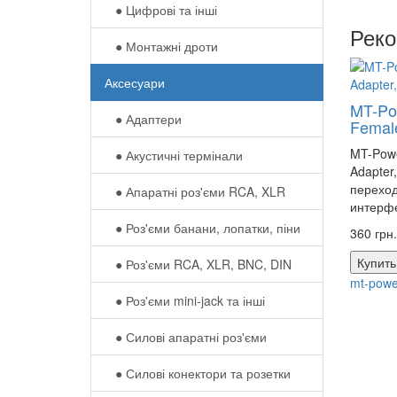
● Цифрові та інші
Рек
● Монтажні дроти
Аксесуари
MT-Po
● Адаптери
Female
MT-Powe
● Акустичні термінали
Adapter
переход
● Апаратні роз'єми RCA, XLR
интерф
● Роз'єми банани, лопатки, піни
360 грн.
Купить
● Роз'єми RCA, XLR, BNC, DIN
mt-powe
● Роз'єми mini-jack та інші
● Силові апаратні роз'єми
● Силові конектори та розетки