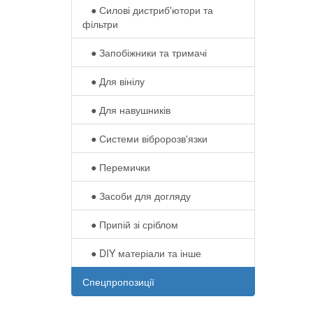
● Силові дистриб'ютори та
фільтри
● Запобіжники та тримачі
● Для вінілу
● Для навушників‎
● Системи вібророзв'язки
● Перемички
● Засоби для догляду
● Припій зі сріблом
● DIY матеріали та інше
Спецпропозиції