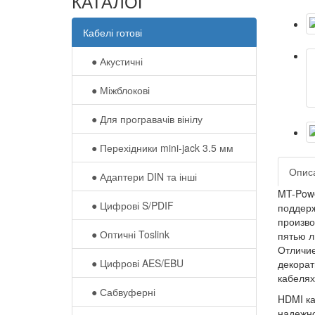
КАТАЛОГ
Кабелі готові
● Акустичні
● Міжблокові
● Для програвачів вінілу
● Перехідники mini-jack 3.5 мм
Опис
● Адаптери DIN та інші
MT-Powe
● Цифрові S/PDIF
поддерж
произво
● Оптичні Toslink
пятью л
Отличие
● Цифрові AES/EBU
декорат
кабелях
● Сабвуферні
HDMI к
надежно