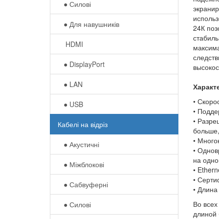
● Силові
экранир
использ
● Для навушників‎
24К поз
стабиль
HDMI
максима
следств
● DisplayPort
высокос
● LAN
Характ
• Скоро
● USB
• Подде
• Разре
Кабелі на відріз
больше,
• Много
● Акустичні
• Однов
на одно
● Міжблокові
• Ethern
• Серти
● Сабвуферні
• Длина
Во всех
● Силові
длиной 