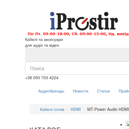
Кабелі та аксесуари
для аудіо та відео
+38 050 703 4224
Аудиобренды
Новости
Статьи
Прай
Кабелі готові
HDMI
MT-Power Audio HDMI