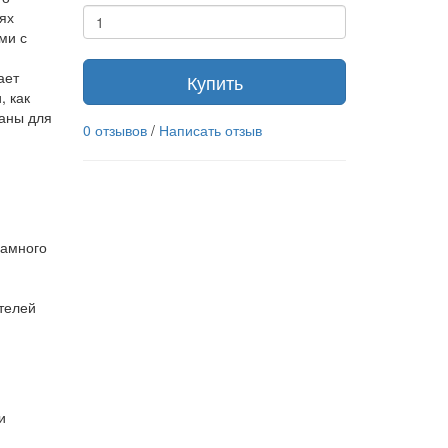
ях
ми с
ает
Купить
, как
аны для
0 отзывов
/
Написать отзыв
намного
телей
и