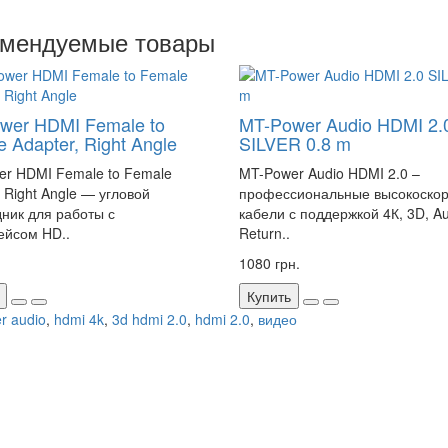
омендуемые товары
wer HDMI Female to
MT-Power Audio HDMI 2.
 Adapter, Right Angle
SILVER 0.8 m
r HDMI Female to Female
MT-Power Audio HDMI 2.0 –
, Right Angle — угловой
профессиональные высокоско
ник для работы с
кабели с поддержкой 4К, 3D, A
ейсом HD..
Return..
1080 грн.
Купить
r audio
,
hdmi 4k
,
3d hdmi 2.0
,
hdmi 2.0
,
видео