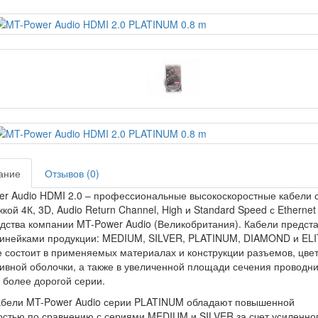
ание
Отзывов (0)
r Audio HDMI 2.0 – профессиональные высокоскоростные кабели 
кой 4К, 3D, Audio Return Channel, High и Standard Speed с Ethernet
дства компании MT-Power Audio (Великобритания). Кабели предст
инейками продукции: MEDIUM, SILVER, PLATINUM, DIAMOND и ELI
 состоит в применяемых материалах и конструкции разъемов, цве
ивной оболочки, а также в увеличенной площади сечения проводни
 более дорогой серии.
абели MT-Power Audio серии PLATINUM обладают повышенной
стью по сравнению с сериями MEDIUM и SILVER за счет усиленно