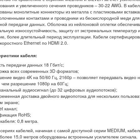
ования и увеличенного сечения проводников – 30-22 AWG. В кабел
ованы монолитные коннекторы из металла с пластиковыми вставка
олоченными контактами и проводники из бескислородной меди для
ной передачи данных. Оболочка из нейлоновой оплетки обеспечив
льную износоустойчивость, защиту от экстремальных температур и
ие, более длительный период эксплуатации. Кабели сертифициров
коростного Ethernet по HDMI 2.0.
еристики кабеля:
сть передачи данных 18 Гбит/с;
ржка всех современных 3D форматов;
шение видео 4K на 50/60 Гц, 2160p – позволяет передавать видео 
 чем разрешение 1080p на 60Гц;
канальный аудиосигнал (до 32 цифровых аудиопотоков);
ременная доставка двойного видеопотока для нескольких пользова
м экране;
et канал;
фикация RoHS;
 кабеля: 0,8 метра.
 сериях кабелей, начиная с самой доступной серии MEDIUM, кабел
более 15,0 метров оборудованы встроенным усилителем сигнала.