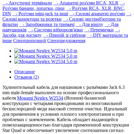
- Акустичні термінали
- Апаратні роз'єми RCA, XLR
-
Роз'єми банани, лопатки, піни
- Роз'єми RCA, XLR, BNC,
DIN
- Роз'єми mini-jack та інші
- Силові апаратні роз'єми
-
Силові конектори та розетки
- Силові дистриб'ютори та
фільтри
- Запобіжники та тримачі
- Для вінілу
- Для
навушників‎
- Системи вібророзв'язки
- Перемички
-
Засоби для догляду
- Припій зі сріблом
- DIY матеріали та
інше
Спецпропозиції
Спецпредложения
Описание
Отзывов (2)
Удлинительный кабель для наушников с разъёмами Jack 6.3
mm male-female выполнен на основе профессионального
кабеля
Mogami Neglex W2534
(Япония) балансной
конструкции с четырьмя проводниками из многожильной
бескислородной меди высокой степени очистки. Идеальный
для применения в условиях плохого электропитания и при
проблемах с заземлением. Кабель обладает выдающейся
помехозащищенностью благодаря примененной конструкции
Star Quad и обеспечивает увеличение соотношения сигнал-