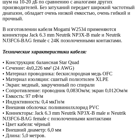
шум на 10-20 дБ по сравнению с аналогами других
производителей. Без затуханий передает широкий частотный
диапазон, обладает очень низкой емкостью, очень гибкий и
прочный.
В изготовлении кабеля Mogami W2534 применяются
коннекторы Jack 6.3 mm Neutrik NP3X-B male и Neutrik
NJ3FC6-BAG female с 24К позолоченными контактами.
Технические характеристики кабеля:
• Конструкция: балансная Star Quad
• Сечение: 4х0,226 мм² (24 AWG)
• Материал проводника: бескислородная медь OFC
• Материал изоляции: сшитый полиэтилен XLPE
• Экран: медный, закрученный по спирали
• Сопротивление: проводник 0,083Ом/м; экран 0,012Ом/м
• Емкость: 97 пФ/м
• Индуктивность: 0,4 мкГн/м
• Внешняя оболочка: поливинилхлорид PVC
• Коннекторы: Jack 6.3 mm Neutrik NP3X-B male и Neutrik
NJ3FC6-BAG female с позолоченными контактами
• Цвет кабеля: чёрный
• Внешний диаметр: 6,0 мм
• Длина: 5,0 метров.