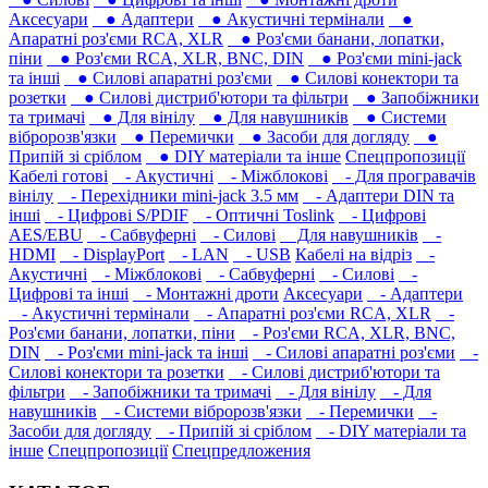
Аксесуари
● Адаптери
● Акустичні термінали
●
Апаратні роз'єми RCA, XLR
● Роз'єми банани, лопатки,
піни
● Роз'єми RCA, XLR, BNC, DIN
● Роз'єми mini-jack
та інші
● Силові апаратні роз'єми
● Силові конектори та
розетки
● Силові дистриб'ютори та фільтри
● Запобіжники
та тримачі
● Для вінілу
● Для навушників‎
● Системи
вібророзв'язки
● Перемички
● Засоби для догляду
●
Припій зі сріблом
● DIY матеріали та інше
Спецпропозиції
Кабелі готові
- Акустичні
- Міжблокові
- Для програвачів
вінілу
- Перехідники mini-jack 3.5 мм
- Адаптери DIN та
інші
- Цифрові S/PDIF
- Оптичні Toslink
- Цифрові
AES/EBU
- Сабвуферні
- Силові
Для навушників‎
-
HDMI
- DisplayPort
- LAN
- USB
Кабелі на відріз
-
Акустичні
- Міжблокові
- Сабвуферні
- Силові
-
Цифрові та інші
- Монтажні дроти
Аксесуари
- Адаптери
- Акустичні термінали
- Апаратні роз'єми RCA, XLR
-
Роз'єми банани, лопатки, піни
- Роз'єми RCA, XLR, BNC,
DIN
- Роз'єми mini-jack та інші
- Силові апаратні роз'єми
-
Силові конектори та розетки
- Силові дистриб'ютори та
фільтри
- Запобіжники та тримачі
- Для вінілу
- Для
навушників‎
- Системи вібророзв'язки
- Перемички
-
Засоби для догляду
- Припій зі сріблом
- DIY матеріали та
інше
Спецпропозиції
Спецпредложения