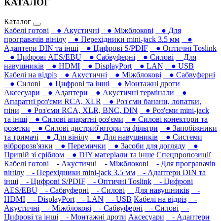
КАТАЛОГ
Каталог
Кабелі готові
● Акустичні
● Міжблокові
● Для
програвачів вінілу
● Перехідники mini-jack 3.5 мм
●
Адаптери DIN та інші
● Цифрові S/PDIF
● Оптичні Toslink
● Цифрові AES/EBU
● Сабвуферні
● Силові
Для
навушників‎
● HDMI
● DisplayPort
● LAN
● USB
Кабелі на відріз
● Акустичні
● Міжблокові
● Сабвуферні
● Силові
● Цифрові та інші
● Монтажні дроти
Аксесуари
● Адаптери
● Акустичні термінали
●
Апаратні роз'єми RCA, XLR
● Роз'єми банани, лопатки,
піни
● Роз'єми RCA, XLR, BNC, DIN
● Роз'єми mini-jack
та інші
● Силові апаратні роз'єми
● Силові конектори та
розетки
● Силові дистриб'ютори та фільтри
● Запобіжники
та тримачі
● Для вінілу
● Для навушників‎
● Системи
вібророзв'язки
● Перемички
● Засоби для догляду
●
Припій зі сріблом
● DIY матеріали та інше
Спецпропозиції
Кабелі готові
- Акустичні
- Міжблокові
- Для програвачів
вінілу
- Перехідники mini-jack 3.5 мм
- Адаптери DIN та
інші
- Цифрові S/PDIF
- Оптичні Toslink
- Цифрові
AES/EBU
- Сабвуферні
- Силові
Для навушників‎
-
HDMI
- DisplayPort
- LAN
- USB
Кабелі на відріз
-
Акустичні
- Міжблокові
- Сабвуферні
- Силові
-
Цифрові та інші
- Монтажні дроти
Аксесуари
- Адаптери