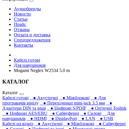
Аудиобренды
Новости
Статьи
Прайс
Отзывы
Оплата и доставка
Спецпредложения
Контакты
Кабелі готові
Для навушників‎
Mogami Neglex W2534 5.0 m
КАТАЛОГ
Каталог
Кабелі готові
● Акустичні
● Міжблокові
● Для
програвачів вінілу
● Перехідники mini-jack 3.5 мм
●
Адаптери DIN та інші
● Цифрові S/PDIF
● Оптичні Toslink
● Цифрові AES/EBU
● Сабвуферні
● Силові
Для
навушників‎
● HDMI
● DisplayPort
● LAN
● USB
Кабелі на відріз
● Акустичні
● Міжблокові
● Сабвуферні
● Силові
● Цифрові та інші
● Монтажні дроти