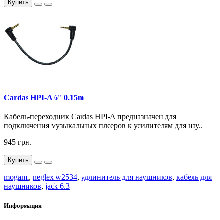
Купить
Cardas HPI-A 6'' 0.15m
Кабель-переходник Cardas HPI-A предназначен для
подключения музыкальных плееров к усилителям для нау..
945 грн.
Купить
mogami
,
neglex w2534
,
удлинитель для наушников
,
кабель для
наушников
,
jack 6.3
Информация