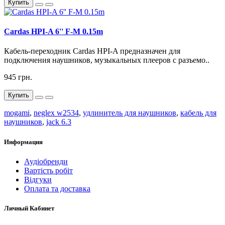
Купить
Cardas HPI-A 6'' F-M 0.15m
Кабель-переходник Cardas HPI-A предназначен для
подключения наушников, музыкальных плееров с разъемо..
945 грн.
Купить
mogami
,
neglex w2534
,
удлинитель для наушников
,
кабель для
наушников
,
jack 6.3
Информация
Аудіобренди
Вартість робіт
Відгуки
Оплата та доставка
Личный Кабинет