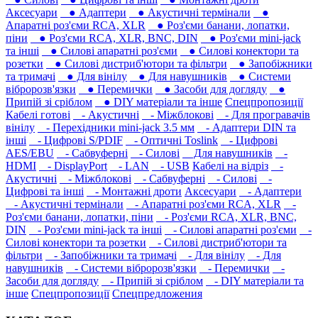
Аксесуари
● Адаптери
● Акустичні термінали
●
Апаратні роз'єми RCA, XLR
● Роз'єми банани, лопатки,
піни
● Роз'єми RCA, XLR, BNC, DIN
● Роз'єми mini-jack
та інші
● Силові апаратні роз'єми
● Силові конектори та
розетки
● Силові дистриб'ютори та фільтри
● Запобіжники
та тримачі
● Для вінілу
● Для навушників‎
● Системи
вібророзв'язки
● Перемички
● Засоби для догляду
●
Припій зі сріблом
● DIY матеріали та інше
Спецпропозиції
Кабелі готові
- Акустичні
- Міжблокові
- Для програвачів
вінілу
- Перехідники mini-jack 3.5 мм
- Адаптери DIN та
інші
- Цифрові S/PDIF
- Оптичні Toslink
- Цифрові
AES/EBU
- Сабвуферні
- Силові
Для навушників‎
-
HDMI
- DisplayPort
- LAN
- USB
Кабелі на відріз
-
Акустичні
- Міжблокові
- Сабвуферні
- Силові
-
Цифрові та інші
- Монтажні дроти
Аксесуари
- Адаптери
- Акустичні термінали
- Апаратні роз'єми RCA, XLR
-
Роз'єми банани, лопатки, піни
- Роз'єми RCA, XLR, BNC,
DIN
- Роз'єми mini-jack та інші
- Силові апаратні роз'єми
-
Силові конектори та розетки
- Силові дистриб'ютори та
фільтри
- Запобіжники та тримачі
- Для вінілу
- Для
навушників‎
- Системи вібророзв'язки
- Перемички
-
Засоби для догляду
- Припій зі сріблом
- DIY матеріали та
інше
Спецпропозиції
Спецпредложения