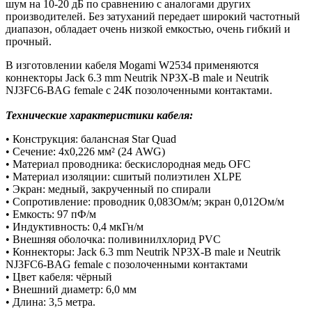
шум на 10-20 дБ по сравнению с аналогами других
производителей. Без затуханий передает широкий частотный
диапазон, обладает очень низкой емкостью, очень гибкий и
прочный.
В изготовлении кабеля Mogami W2534 применяются
коннекторы Jack 6.3 mm Neutrik NP3X-B male и Neutrik
NJ3FC6-BAG female с 24К позолоченными контактами.
Технические характеристики кабеля:
• Конструкция: балансная Star Quad
• Сечение: 4х0,226 мм² (24 AWG)
• Материал проводника: бескислородная медь OFC
• Материал изоляции: сшитый полиэтилен XLPE
• Экран: медный, закрученный по спирали
• Сопротивление: проводник 0,083Ом/м; экран 0,012Ом/м
• Емкость: 97 пФ/м
• Индуктивность: 0,4 мкГн/м
• Внешняя оболочка: поливинилхлорид PVC
• Коннекторы: Jack 6.3 mm Neutrik NP3X-B male и Neutrik
NJ3FC6-BAG female с позолоченными контактами
• Цвет кабеля: чёрный
• Внешний диаметр: 6,0 мм
• Длина: 3,5 метра.