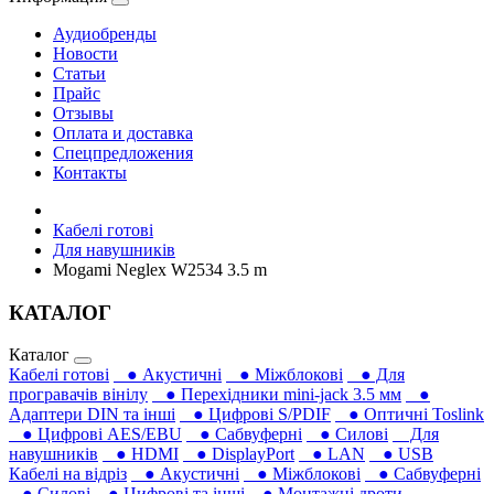
Аудиобренды
Новости
Статьи
Прайс
Отзывы
Оплата и доставка
Спецпредложения
Контакты
Кабелі готові
Для навушників‎
Mogami Neglex W2534 3.5 m
КАТАЛОГ
Каталог
Кабелі готові
● Акустичні
● Міжблокові
● Для
програвачів вінілу
● Перехідники mini-jack 3.5 мм
●
Адаптери DIN та інші
● Цифрові S/PDIF
● Оптичні Toslink
● Цифрові AES/EBU
● Сабвуферні
● Силові
Для
навушників‎
● HDMI
● DisplayPort
● LAN
● USB
Кабелі на відріз
● Акустичні
● Міжблокові
● Сабвуферні
● Силові
● Цифрові та інші
● Монтажні дроти