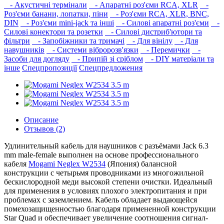
- Акустичні термінали
- Апаратні роз'єми RCA, XLR
-
Роз'єми банани, лопатки, піни
- Роз'єми RCA, XLR, BNC,
DIN
- Роз'єми mini-jack та інші
- Силові апаратні роз'єми
-
Силові конектори та розетки
- Силові дистриб'ютори та
фільтри
- Запобіжники та тримачі
- Для вінілу
- Для
навушників‎
- Системи вібророзв'язки
- Перемички
-
Засоби для догляду
- Припій зі сріблом
- DIY матеріали та
інше
Спецпропозиції
Спецпредложения
Описание
Отзывов (2)
Удлинительный кабель для наушников с разъёмами Jack 6.3
mm male-female выполнен на основе профессионального
кабеля
Mogami Neglex W2534
(Япония) балансной
конструкции с четырьмя проводниками из многожильной
бескислородной меди высокой степени очистки. Идеальный
для применения в условиях плохого электропитания и при
проблемах с заземлением. Кабель обладает выдающейся
помехозащищенностью благодаря примененной конструкции
Star Quad и обеспечивает увеличение соотношения сигнал-