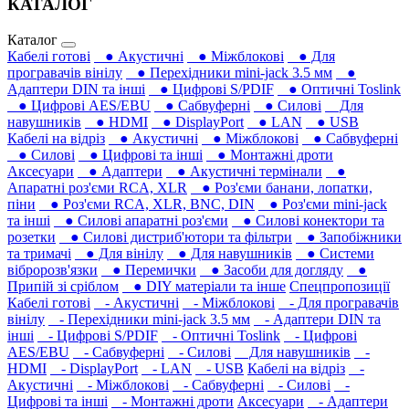
КАТАЛОГ
Каталог
Кабелі готові
● Акустичні
● Міжблокові
● Для
програвачів вінілу
● Перехідники mini-jack 3.5 мм
●
Адаптери DIN та інші
● Цифрові S/PDIF
● Оптичні Toslink
● Цифрові AES/EBU
● Сабвуферні
● Силові
Для
навушників‎
● HDMI
● DisplayPort
● LAN
● USB
Кабелі на відріз
● Акустичні
● Міжблокові
● Сабвуферні
● Силові
● Цифрові та інші
● Монтажні дроти
Аксесуари
● Адаптери
● Акустичні термінали
●
Апаратні роз'єми RCA, XLR
● Роз'єми банани, лопатки,
піни
● Роз'єми RCA, XLR, BNC, DIN
● Роз'єми mini-jack
та інші
● Силові апаратні роз'єми
● Силові конектори та
розетки
● Силові дистриб'ютори та фільтри
● Запобіжники
та тримачі
● Для вінілу
● Для навушників‎
● Системи
вібророзв'язки
● Перемички
● Засоби для догляду
●
Припій зі сріблом
● DIY матеріали та інше
Спецпропозиції
Кабелі готові
- Акустичні
- Міжблокові
- Для програвачів
вінілу
- Перехідники mini-jack 3.5 мм
- Адаптери DIN та
інші
- Цифрові S/PDIF
- Оптичні Toslink
- Цифрові
AES/EBU
- Сабвуферні
- Силові
Для навушників‎
-
HDMI
- DisplayPort
- LAN
- USB
Кабелі на відріз
-
Акустичні
- Міжблокові
- Сабвуферні
- Силові
-
Цифрові та інші
- Монтажні дроти
Аксесуари
- Адаптери