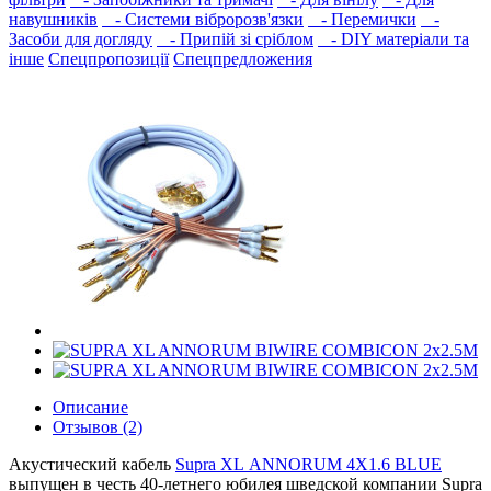
навушників‎
- Системи вібророзв'язки
- Перемички
-
Засоби для догляду
- Припій зі сріблом
- DIY матеріали та
інше
Спецпропозиції
Спецпредложения
Описание
Отзывов (2)
Акустический кабель
Supra XL ANNORUM 4X1.6 BLUE
выпущен в честь 40-летнего юбилея шведской компании Supra