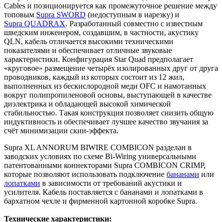
Cables и позиционируется как промежуточное решение между
топовым
Supra SWORD
(недоступным в нарезку) и
Supra QUADRAX
. Разработанный совместно с известным
шведским инженером, создавшим, в частности, акустику
QLN, кабель отличается высокими техническими
показателями и обеспечивает отличные звуковые
характеристики. Конфигурация Star Quad предполагает
«круговое» размещение четырёх изолированных друг от друга
проводников, каждый из которых состоит из 12 жил,
выполненных из бескислородной меди OFC и намотанных
вокруг полипропиленовой основы, выступающей в качестве
диэлектрика и обладающей высокой химической
стабильностью. Такая конструкция позволяет снизить общую
индуктивность и обеспечивает лучшее качество звучания за
счёт минимизации скин-эффекта.
Supra XL ANNORUM BIWIRE COMBICON разделан в
заводских условиях по схеме Bi-Wiring универсальными
патентованными коннекторами Supra COMBICON CRIMP,
которые позволяют использовать подключение
бананами
или
лопатками
в зависимости от требований акустики и
усилителя. Кабель поставляется с бананами и лопатками в
бархатном чехле и фирменной картонной коробке Supra.
Технические характеристики: