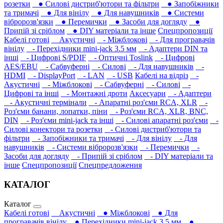
розетки
● Силові дистриб'ютори та фільтри
● Запобіжники
та тримачі
● Для вінілу
● Для навушників‎
● Системи
вібророзв'язки
● Перемички
● Засоби для догляду
●
Припій зі сріблом
● DIY матеріали та інше
Спецпропозиції
Кабелі готові
Акустичні
- Міжблокові
- Для програвачів
вінілу
- Перехідники mini-jack 3.5 мм
- Адаптери DIN та
інші
- Цифрові S/PDIF
- Оптичні Toslink
- Цифрові
AES/EBU
- Сабвуферні
- Силові
- Для навушників‎
-
HDMI
- DisplayPort
- LAN
- USB
Кабелі на відріз
-
Акустичні
- Міжблокові
- Сабвуферні
- Силові
-
Цифрові та інші
- Монтажні дроти
Аксесуари
- Адаптери
- Акустичні термінали
- Апаратні роз'єми RCA, XLR
-
Роз'єми банани, лопатки, піни
- Роз'єми RCA, XLR, BNC,
DIN
- Роз'єми mini-jack та інші
- Силові апаратні роз'єми
-
Силові конектори та розетки
- Силові дистриб'ютори та
фільтри
- Запобіжники та тримачі
- Для вінілу
- Для
навушників‎
- Системи вібророзв'язки
- Перемички
-
Засоби для догляду
- Припій зі сріблом
- DIY матеріали та
інше
Спецпропозиції
Спецпредложения
КАТАЛОГ
Каталог
Кабелі готові
Акустичні
● Міжблокові
● Для
програвачів вінілу
● Перехідники mini-jack 3.5 мм
●