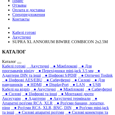
Прайс
Отзывы
Оплата и доставка
Спецпредложения
Контакты
Кабелі готові
Акустичні
SUPRA XL ANNORUM BIWIRE COMBICON 2x2.5M
КАТАЛОГ
Каталог
Кабелі готові
Акустичні
● Міжблокові
● Для
програвачів вінілу
● Перехідники mini-jack 3.5 мм
●
Адаптери DIN та інші
● Цифрові S/PDIF
● Оптичні Toslink
● Цифрові AES/EBU
● Сабвуферні
● Силові
● Для
навушників‎
● HDMI
● DisplayPort
● LAN
● USB
Кабелі на відріз
● Акустичні
● Міжблокові
● Сабвуферні
● Силові
● Цифрові та інші
● Монтажні дроти
Аксесуари
● Адаптери
● Акустичні термінали
●
Апаратні роз'єми RCA, XLR
● Роз'єми банани, лопатки,
піни
● Роз'єми RCA, XLR, BNC, DIN
● Роз'єми mini-jack
та інші
● Силові апаратні роз'єми
● Силові конектори та