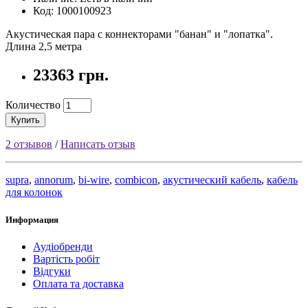
Код: 1000100923
Акустическая пара с коннекторами "банан" и "лопатка".
Длина 2,5 метра
23363 грн.
Количество
Купить
2 отзывов
/
Написать отзыв
supra
,
annorum
,
bi-wire
,
combicon
,
акустический кабель
,
кабель
для колонок
Информация
Аудіобренди
Вартість робіт
Відгуки
Оплата та доставка