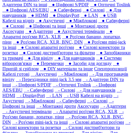
Адаптери DIN та інші
● Цифрові S/PDIF
● Оптичні Toslink
● Цифрові AES/EBU
● Сабвуферні
● Силові
● Для
навушників‎
● HDMI
● DisplayPort
● LAN
● USB
Кабелі на відріз
● Акустичні
● Міжблокові
● Сабвуферні
● Силові
● Цифрові та інші
● Монтажні дроти
Аксесуари
● Адаптери
● Акустичні термінали
●
Апаратні роз'єми RCA, XLR
● Роз'єми банани, лопатки,
піни
● Роз'єми RCA, XLR, BNC, DIN
● Роз'єми mini-jack
та інші
● Силові апаратні роз'єми
● Силові конектори та
розетки
● Силові дистриб'ютори та фільтри
● Запобіжники
та тримачі
● Для вінілу
● Для навушників‎
● Системи
вібророзв'язки
● Перемички
● Засоби для догляду
●
Припій зі сріблом
● DIY матеріали та інше
Спецпропозиції
Кабелі готові
Акустичні
- Міжблокові
- Для програвачів
вінілу
- Перехідники mini-jack 3.5 мм
- Адаптери DIN та
інші
- Цифрові S/PDIF
- Оптичні Toslink
- Цифрові
AES/EBU
- Сабвуферні
- Силові
- Для навушників‎
-
HDMI
- DisplayPort
- LAN
- USB
Кабелі на відріз
-
Акустичні
- Міжблокові
- Сабвуферні
- Силові
-
Цифрові та інші
- Монтажні дроти
Аксесуари
- Адаптери
- Акустичні термінали
- Апаратні роз'єми RCA, XLR
-
Роз'єми банани, лопатки, піни
- Роз'єми RCA, XLR, BNC,
DIN
- Роз'єми mini-jack та інші
- Силові апаратні роз'єми
-
Силові конектори та розетки
- Силові дистриб'ютори та
фільтри
- Запобіжники та тримачі
- Для вінілу
- Для