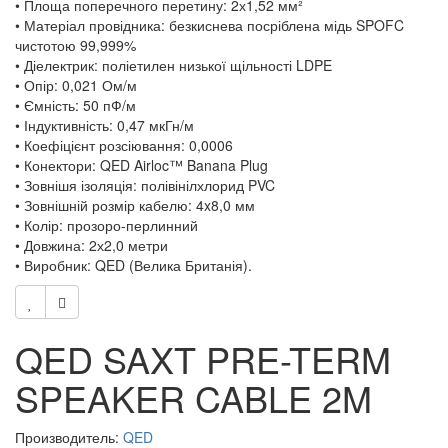
• Площа поперечного перетину: 2х1,52 мм²
• Матеріал провідника: безкиснева посріблена мідь SPOFC
чистотою 99,999%
• Діелектрик: поліетилен низької щільності LDPE
• Опір: 0,021 Ом/м
• Ємність: 50 пФ/м
• Індуктивність: 0,47 мкГн/м
• Коефіцієнт розсіювання: 0,0006
• Конектори: QED Airloc™ Banana Plug
• Зовнішя ізоляція: полівінілхлорид PVC
• Зовнішній розмір кабелю: 4x8,0 мм
• Колір: прозоро-перлинний
• Довжина: 2х2,0 метри
• Виробник: QED (Велика Британія).
QED SAXT PRE-TERM
SPEAKER CABLE 2M
Производитель:
QED