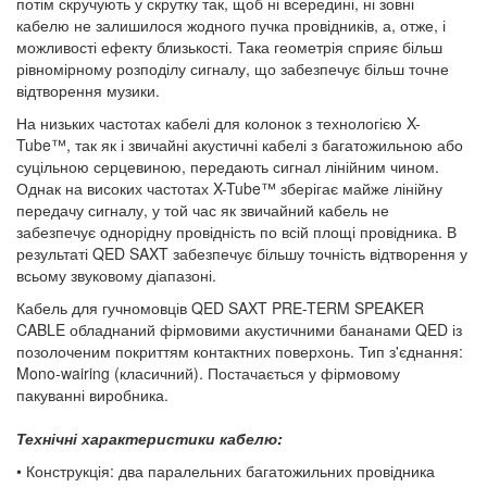
потім скручують у скрутку так, щоб ні всередині, ні зовні
кабелю не залишилося жодного пучка провідників, а, отже, і
можливості ефекту близькості. Така геометрія сприяє більш
рівномірному розподілу сигналу, що забезпечує більш точне
відтворення музики.
На низьких частотах кабелі для колонок з технологією X-
Tube™, так як і звичайні акустичні кабелі з багатожильною або
суцільною серцевиною, передають сигнал лінійним чином.
Однак на високих частотах X-Tube™ зберігає майже лінійну
передачу сигналу, у той час як звичайний кабель не
забезпечує однорідну провідність по всій площі провідника. В
результаті QED SAXT забезпечує більшу точність відтворення у
всьому звуковому діапазоні.
Кабель для гучномовців QED SAXT PRE-TERM SPEAKER
CABLE обладнаний фірмовими акустичними бананами QED із
позолоченим покриттям контактних поверхонь. Тип з'єднання:
Mono-wairing (класичний). Постачається у фірмовому
пакуванні виробника.
Технічні характеристики кабелю:
• Конструкція: два паралельних багатожильних провідника