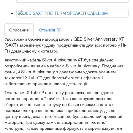
Описание
Отзывов (0)
Удостоєний безлічі нагород кабель QED Silver Anniversary XT
(SAXT) забезпечує чудову продуктивність для всіх потреб у Hi-
Fi і домашньому кінотеатрі.
Акустичний кабель Silver Anniversary-XT був спеціально
розроблений як заміна кабелю Silver Anniversary. Поєднання
функцій Silver Anniversary з додатковим удосконаленням
технології X-Tube™ для боротьби зі скін-ефектом і
забезпечення приголомшливої деталізації.
Технологія X-Tube™ полягає у розташуванні провідників
навколо порожнистої трубки. Така конструкція дозволяє
зберігатися щільності струму на більш високих частотах,
оскільки електричне поле, яке сприяє скін-ефекту, діє до
центру провідника з того місця, де був видалений провідний
матеріал. При цьому замість використання плетеної
конструкції кільце провідників формують в окремі джгути, які