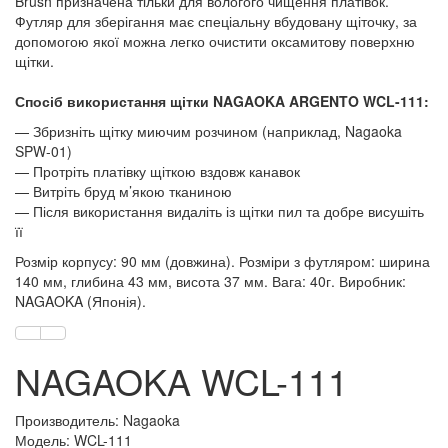
Brush призначена тільки для вологого чищення платівок.
Футляр для зберігання має спеціальну вбудовану щіточку, за
допомогою якої можна легко очистити оксамитову поверхню
щітки.
Спосіб використання щітки NAGAOKA ARGENTO WCL-111:
— Збризніть щітку миючим розчином (наприклад, Nagaoka
SPW-01)
— Протріть платівку щіткою вздовж канавок
— Витріть бруд м’якою тканиною
— Після використання видаліть із щітки пил та добре висушіть
її
Розмір корпусу: 90 мм (довжина). Розміри з футляром: ширина
140 мм, глибина 43 мм, висота 37 мм. Вага: 40г. Виробник:
NAGAOKA (Японія).
NAGAOKA WCL-111
Производитель: Nagaoka
Модель: WCL-111