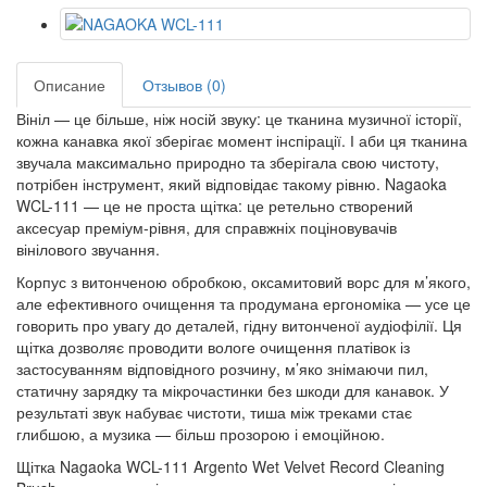
Описание
Отзывов (0)
Вініл — це більше, ніж носій звуку: це тканина музичної історії,
кожна канавка якої зберігає момент інспірації. І аби ця тканина
звучала максимально природно та зберігала свою чистоту,
потрібен інструмент, який відповідає такому рівню. Nagaoka
WCL-111 — це не проста щітка: це ретельно створений
аксесуар преміум-рівня, для справжніх поціновувачів
вінілового звучання.
Корпус з витонченою обробкою, оксамитовий ворс для м’якого,
але ефективного очищення та продумана ергономіка — усе це
говорить про увагу до деталей, гідну витонченої аудіофілії. Ця
щітка дозволяє проводити вологе очищення платівок із
застосуванням відповідного розчину, м’яко знімаючи пил,
статичну зарядку та мікрочастинки без шкоди для канавок. У
результаті звук набуває чистоти, тиша між треками стає
глибшою, а музика — більш прозорою і емоційною.
Щітка Nagaoka WCL-111 Argento Wet Velvet Record Cleaning