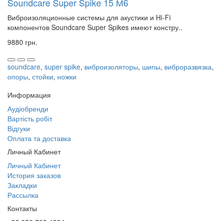
Soundcare Super Spike 15 М6
Виброизоляционные системы для акустики и Hi-Fi
компонентов Soundcare Super Spikes имеют констру..
9880 грн.
soundcare
,
super spike
,
виброизоляторы
,
шипы
,
виброразвязка
,
опоры
,
стойки
,
ножки
Информация
Аудіобренди
Вартість робіт
Відгуки
Оплата та доставка
Личный Кабинет
Личный Кабинет
История заказов
Закладки
Рассылка
Контакты