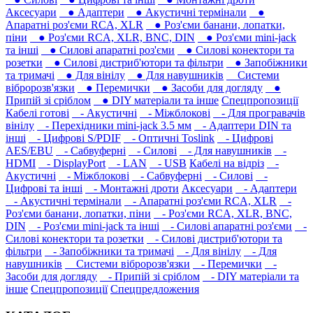
Аксесуари
● Адаптери
● Акустичні термінали
●
Апаратні роз'єми RCA, XLR
● Роз'єми банани, лопатки,
піни
● Роз'єми RCA, XLR, BNC, DIN
● Роз'єми mini-jack
та інші
● Силові апаратні роз'єми
● Силові конектори та
розетки
● Силові дистриб'ютори та фільтри
● Запобіжники
та тримачі
● Для вінілу
● Для навушників‎
Системи
вібророзв'язки
● Перемички
● Засоби для догляду
●
Припій зі сріблом
● DIY матеріали та інше
Спецпропозиції
Кабелі готові
- Акустичні
- Міжблокові
- Для програвачів
вінілу
- Перехідники mini-jack 3.5 мм
- Адаптери DIN та
інші
- Цифрові S/PDIF
- Оптичні Toslink
- Цифрові
AES/EBU
- Сабвуферні
- Силові
- Для навушників‎
-
HDMI
- DisplayPort
- LAN
- USB
Кабелі на відріз
-
Акустичні
- Міжблокові
- Сабвуферні
- Силові
-
Цифрові та інші
- Монтажні дроти
Аксесуари
- Адаптери
- Акустичні термінали
- Апаратні роз'єми RCA, XLR
-
Роз'єми банани, лопатки, піни
- Роз'єми RCA, XLR, BNC,
DIN
- Роз'єми mini-jack та інші
- Силові апаратні роз'єми
-
Силові конектори та розетки
- Силові дистриб'ютори та
фільтри
- Запобіжники та тримачі
- Для вінілу
- Для
навушників‎
Системи вібророзв'язки
- Перемички
-
Засоби для догляду
- Припій зі сріблом
- DIY матеріали та
інше
Спецпропозиції
Спецпредложения