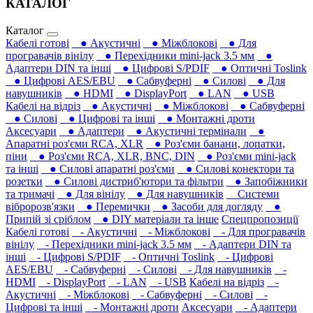
КАТАЛОГ
Каталог
Кабелі готові
● Акустичні
● Міжблокові
● Для
програвачів вінілу
● Перехідники mini-jack 3.5 мм
●
Адаптери DIN та інші
● Цифрові S/PDIF
● Оптичні Toslink
● Цифрові AES/EBU
● Сабвуферні
● Силові
● Для
навушників‎
● HDMI
● DisplayPort
● LAN
● USB
Кабелі на відріз
● Акустичні
● Міжблокові
● Сабвуферні
● Силові
● Цифрові та інші
● Монтажні дроти
Аксесуари
● Адаптери
● Акустичні термінали
●
Апаратні роз'єми RCA, XLR
● Роз'єми банани, лопатки,
піни
● Роз'єми RCA, XLR, BNC, DIN
● Роз'єми mini-jack
та інші
● Силові апаратні роз'єми
● Силові конектори та
розетки
● Силові дистриб'ютори та фільтри
● Запобіжники
та тримачі
● Для вінілу
● Для навушників‎
Системи
вібророзв'язки
● Перемички
● Засоби для догляду
●
Припій зі сріблом
● DIY матеріали та інше
Спецпропозиції
Кабелі готові
- Акустичні
- Міжблокові
- Для програвачів
вінілу
- Перехідники mini-jack 3.5 мм
- Адаптери DIN та
інші
- Цифрові S/PDIF
- Оптичні Toslink
- Цифрові
AES/EBU
- Сабвуферні
- Силові
- Для навушників‎
-
HDMI
- DisplayPort
- LAN
- USB
Кабелі на відріз
-
Акустичні
- Міжблокові
- Сабвуферні
- Силові
-
Цифрові та інші
- Монтажні дроти
Аксесуари
- Адаптери