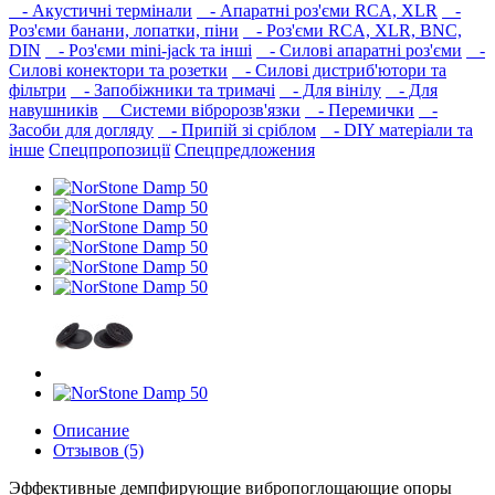
- Акустичні термінали
- Апаратні роз'єми RCA, XLR
-
Роз'єми банани, лопатки, піни
- Роз'єми RCA, XLR, BNC,
DIN
- Роз'єми mini-jack та інші
- Силові апаратні роз'єми
-
Силові конектори та розетки
- Силові дистриб'ютори та
фільтри
- Запобіжники та тримачі
- Для вінілу
- Для
навушників‎
Системи вібророзв'язки
- Перемички
-
Засоби для догляду
- Припій зі сріблом
- DIY матеріали та
інше
Спецпропозиції
Спецпредложения
Описание
Отзывов (5)
Эффективные демпфирующие вибропоглощающие опоры