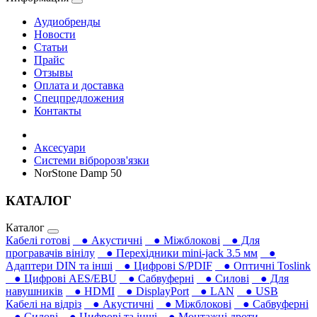
Аудиобренды
Новости
Статьи
Прайс
Отзывы
Оплата и доставка
Спецпредложения
Контакты
Аксесуари
Системи вібророзв'язки
NorStone Damp 50
КАТАЛОГ
Каталог
Кабелі готові
● Акустичні
● Міжблокові
● Для
програвачів вінілу
● Перехідники mini-jack 3.5 мм
●
Адаптери DIN та інші
● Цифрові S/PDIF
● Оптичні Toslink
● Цифрові AES/EBU
● Сабвуферні
● Силові
● Для
навушників‎
● HDMI
● DisplayPort
● LAN
● USB
Кабелі на відріз
● Акустичні
● Міжблокові
● Сабвуферні
● Силові
● Цифрові та інші
● Монтажні дроти