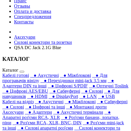
Прайс
Отзывы
Оплата и доставка
Спецпредложения
Контакты
Аксесуари
Силові конектори та розетки
QSA DC Jack 2.1G Blue
КАТАЛОГ
Каталог
Кабелі готові
● Акустичні
● Міжблокові
● Для
програвачів вінілу
● Перехідники mini-jack 3.5 мм
●
Адаптери DIN та інші
● Цифрові S/PDIF
● Оптичні Toslink
● Цифрові AES/EBU
● Сабвуферні
● Силові
● Для
навушників‎
● HDMI
● DisplayPort
● LAN
● USB
Кабелі на відріз
● Акустичні
● Міжблокові
● Сабвуферні
● Силові
● Цифрові та інші
● Монтажні дроти
Аксесуари
● Адаптери
● Акустичні термінали
●
Апаратні роз'єми RCA, XLR
● Роз'єми банани, лопатки,
піни
● Роз'єми RCA, XLR, BNC, DIN
● Роз'єми mini-jack
та інші
● Силові апаратні роз'єми
Силові конектори та