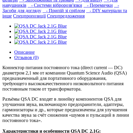
навушників‎
- Системи вібророзв'язки
- Перемички
-
Засоби для догляду
- Припій зі сріблом
- DIY матеріали та
інше
Спецпропозиції
Спецпредложения
Описание
Отзывов (0)
Коннектор питания постоянного тока (direct current — DC)
диаметром 2,1 мм от компании Quantum Science Audio (QSA)
предназначенный для портативного оборудования,
требующего высококачественного низковольтного питания
постоянным током от трансформатора.
Разъёмы QSA DC входят в линейку компонентов QSA для
улучшения звука, включающую предохранители, адаптеры,
гармонизаторы и др., которые предназначены для улучшения
качества звука за счёт снижения «шумов и пульсаций в линии
постоянного тока».
Характеристики и особенности QSA DC 2.1G: