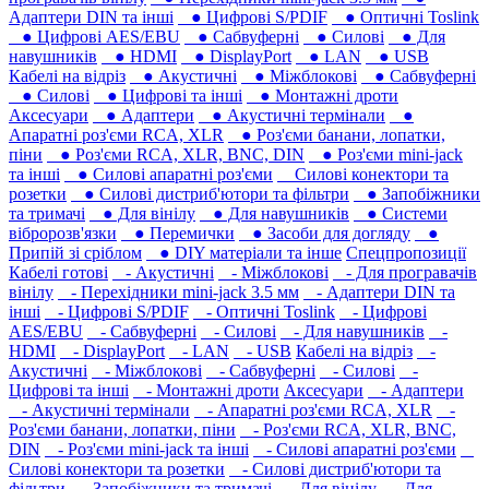
Адаптери DIN та інші
● Цифрові S/PDIF
● Оптичні Toslink
● Цифрові AES/EBU
● Сабвуферні
● Силові
● Для
навушників‎
● HDMI
● DisplayPort
● LAN
● USB
Кабелі на відріз
● Акустичні
● Міжблокові
● Сабвуферні
● Силові
● Цифрові та інші
● Монтажні дроти
Аксесуари
● Адаптери
● Акустичні термінали
●
Апаратні роз'єми RCA, XLR
● Роз'єми банани, лопатки,
піни
● Роз'єми RCA, XLR, BNC, DIN
● Роз'єми mini-jack
та інші
● Силові апаратні роз'єми
Силові конектори та
розетки
● Силові дистриб'ютори та фільтри
● Запобіжники
та тримачі
● Для вінілу
● Для навушників‎
● Системи
вібророзв'язки
● Перемички
● Засоби для догляду
●
Припій зі сріблом
● DIY матеріали та інше
Спецпропозиції
Кабелі готові
- Акустичні
- Міжблокові
- Для програвачів
вінілу
- Перехідники mini-jack 3.5 мм
- Адаптери DIN та
інші
- Цифрові S/PDIF
- Оптичні Toslink
- Цифрові
AES/EBU
- Сабвуферні
- Силові
- Для навушників‎
-
HDMI
- DisplayPort
- LAN
- USB
Кабелі на відріз
-
Акустичні
- Міжблокові
- Сабвуферні
- Силові
-
Цифрові та інші
- Монтажні дроти
Аксесуари
- Адаптери
- Акустичні термінали
- Апаратні роз'єми RCA, XLR
-
Роз'єми банани, лопатки, піни
- Роз'єми RCA, XLR, BNC,
DIN
- Роз'єми mini-jack та інші
- Силові апаратні роз'єми
Силові конектори та розетки
- Силові дистриб'ютори та
фільтри
- Запобіжники та тримачі
- Для вінілу
- Для