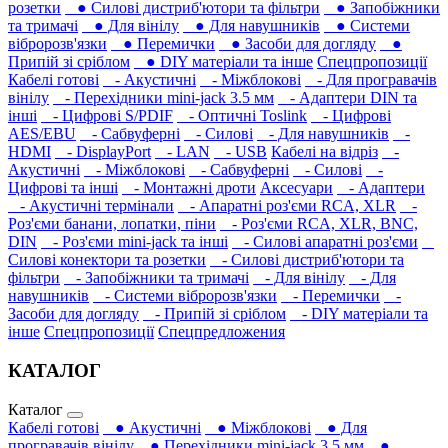
розетки
● Силові дистриб'ютори та фільтри
● Запобіжники
та тримачі
● Для вінілу
● Для навушників‎
● Системи
вібророзв'язки
● Перемички
● Засоби для догляду
●
Припій зі сріблом
● DIY матеріали та інше
Спецпропозиції
Кабелі готові
- Акустичні
- Міжблокові
- Для програвачів
вінілу
- Перехідники mini-jack 3.5 мм
- Адаптери DIN та
інші
- Цифрові S/PDIF
- Оптичні Toslink
- Цифрові
AES/EBU
- Сабвуферні
- Силові
- Для навушників‎
-
HDMI
- DisplayPort
- LAN
- USB
Кабелі на відріз
-
Акустичні
- Міжблокові
- Сабвуферні
- Силові
-
Цифрові та інші
- Монтажні дроти
Аксесуари
- Адаптери
- Акустичні термінали
- Апаратні роз'єми RCA, XLR
-
Роз'єми банани, лопатки, піни
- Роз'єми RCA, XLR, BNC,
DIN
- Роз'єми mini-jack та інші
- Силові апаратні роз'єми
Силові конектори та розетки
- Силові дистриб'ютори та
фільтри
- Запобіжники та тримачі
- Для вінілу
- Для
навушників‎
- Системи вібророзв'язки
- Перемички
-
Засоби для догляду
- Припій зі сріблом
- DIY матеріали та
інше
Спецпропозиції
Спецпредложения
КАТАЛОГ
Каталог
Кабелі готові
● Акустичні
● Міжблокові
● Для
програвачів вінілу
● Перехідники mini-jack 3.5 мм
●