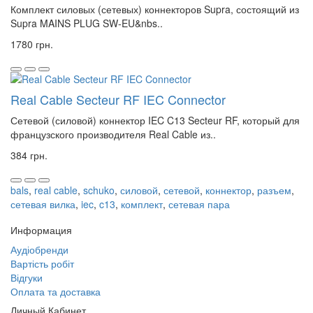
Комплект силовых (сетевых) коннекторов Supra, состоящий из
Supra MAINS PLUG SW-EU&nbs..
1780 грн.
Real Cable Secteur RF IEC Connector
Сетевой (силовой) коннектор IEC C13 Secteur RF, который для
французского производителя Real Cable из..
384 грн.
bals
,
real cable
,
schuko
,
силовой
,
сетевой
,
коннектор
,
разъем
,
сетевая вилка
,
iec
,
c13
,
комплект
,
сетевая пара
Информация
Аудіобренди
Вартість робіт
Відгуки
Оплата та доставка
Личный Кабинет