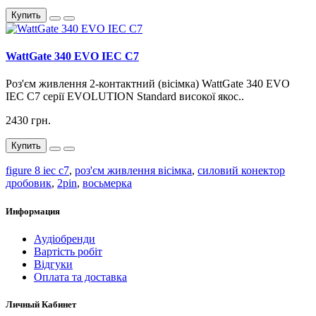
Купить
WattGate 340 EVO IEC C7
Роз'єм живлення 2-контактний (вісімка) WattGate 340 EVO
IEC C7 серії EVOLUTION Standard високої якос..
2430 грн.
Купить
figure 8 iec c7
,
роз'єм живлення вісімка
,
силовий конектор
дробовик
,
2pin
,
восьмерка
Информация
Аудіобренди
Вартість робіт
Відгуки
Оплата та доставка
Личный Кабинет