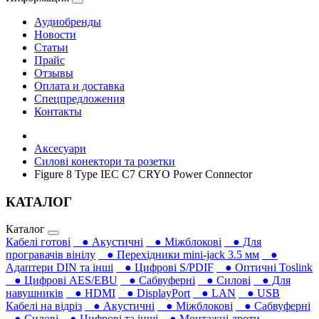
Аудиобренды
Новости
Статьи
Прайс
Отзывы
Оплата и доставка
Спецпредложения
Контакты
Аксесуари
Силові конектори та розетки
Figure 8 Type IEC C7 CRYO Power Connector
КАТАЛОГ
Каталог
Кабелі готові
● Акустичні
● Міжблокові
● Для
програвачів вінілу
● Перехідники mini-jack 3.5 мм
●
Адаптери DIN та інші
● Цифрові S/PDIF
● Оптичні Toslink
● Цифрові AES/EBU
● Сабвуферні
● Силові
● Для
навушників‎
● HDMI
● DisplayPort
● LAN
● USB
Кабелі на відріз
● Акустичні
● Міжблокові
● Сабвуферні
● Силові
● Цифрові та інші
● Монтажні дроти