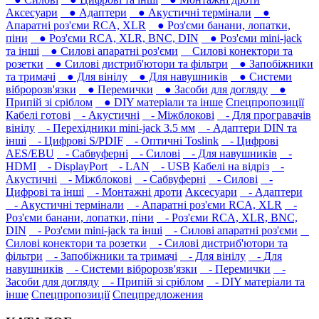
Аксесуари
● Адаптери
● Акустичні термінали
●
Апаратні роз'єми RCA, XLR
● Роз'єми банани, лопатки,
піни
● Роз'єми RCA, XLR, BNC, DIN
● Роз'єми mini-jack
та інші
● Силові апаратні роз'єми
Силові конектори та
розетки
● Силові дистриб'ютори та фільтри
● Запобіжники
та тримачі
● Для вінілу
● Для навушників‎
● Системи
вібророзв'язки
● Перемички
● Засоби для догляду
●
Припій зі сріблом
● DIY матеріали та інше
Спецпропозиції
Кабелі готові
- Акустичні
- Міжблокові
- Для програвачів
вінілу
- Перехідники mini-jack 3.5 мм
- Адаптери DIN та
інші
- Цифрові S/PDIF
- Оптичні Toslink
- Цифрові
AES/EBU
- Сабвуферні
- Силові
- Для навушників‎
-
HDMI
- DisplayPort
- LAN
- USB
Кабелі на відріз
-
Акустичні
- Міжблокові
- Сабвуферні
- Силові
-
Цифрові та інші
- Монтажні дроти
Аксесуари
- Адаптери
- Акустичні термінали
- Апаратні роз'єми RCA, XLR
-
Роз'єми банани, лопатки, піни
- Роз'єми RCA, XLR, BNC,
DIN
- Роз'єми mini-jack та інші
- Силові апаратні роз'єми
Силові конектори та розетки
- Силові дистриб'ютори та
фільтри
- Запобіжники та тримачі
- Для вінілу
- Для
навушників‎
- Системи вібророзв'язки
- Перемички
-
Засоби для догляду
- Припій зі сріблом
- DIY матеріали та
інше
Спецпропозиції
Спецпредложения