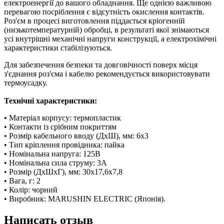
електроенергії до вашого обладнання. Ще однією важливою
перевагою посріблення є відсутність окислення контактів.
Роз'єм в процесі виготовлення піддається кріогенній
(низькотемпературній) обробці, в результаті якої знімаються
усі внутрішні механічні напруги конструкції, а електрохімічні
характеристики стабілізуються.
Для забезпечення безпеки та довговічності поверх місця
з'єднання роз'єма і кабелю рекомендується використовувати
термоусадку.
Технічні характеристики:
• Матеріал корпусу: термопластик
• Контакти із срібним покриттям
• Розмір кабельного вводу (ДхШ), мм: 6x3
• Тип кріплення провідника: пайка
• Номінальна напруга: 125В
• Номінальна сила струму: 3А
• Розмір (ДхШхГ), мм: 30x17,6x7,8
• Вага, г: 2
• Колір: чорний
• Виробник: MARUSHIN ELECTRIC (Японія).
Написать отзыв