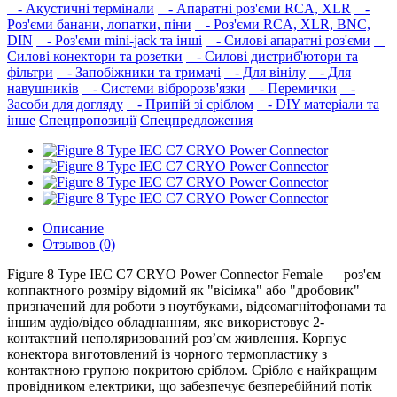
- Акустичні термінали
- Апаратні роз'єми RCA, XLR
-
Роз'єми банани, лопатки, піни
- Роз'єми RCA, XLR, BNC,
DIN
- Роз'єми mini-jack та інші
- Силові апаратні роз'єми
Силові конектори та розетки
- Силові дистриб'ютори та
фільтри
- Запобіжники та тримачі
- Для вінілу
- Для
навушників‎
- Системи вібророзв'язки
- Перемички
-
Засоби для догляду
- Припій зі сріблом
- DIY матеріали та
інше
Спецпропозиції
Спецпредложения
Описание
Отзывов (0)
Figure 8 Type IEC C7 CRYO Power Connector Female — роз'єм
коппактного розміру відомий як "вісімка" або "дробовик"
призначений для роботи з ноутбуками, відеомагнітофонами та
іншим аудіо/відео обладнанням, яке використовує 2-
контактний неполяризований роз’єм живлення. Корпус
конектора виготовлений із чорного термопластику з
контактною групою покритою сріблом. Срібло є найкращим
провідником електрики, що забезпечує безперебійний потік