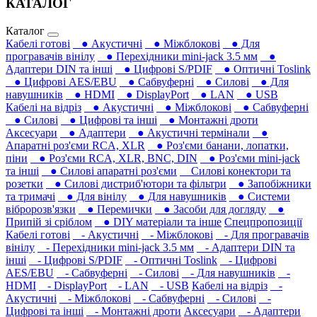
КАТАЛОГ
Каталог
Кабелі готові
● Акустичні
● Міжблокові
● Для
програвачів вінілу
● Перехідники mini-jack 3.5 мм
●
Адаптери DIN та інші
● Цифрові S/PDIF
● Оптичні Toslink
● Цифрові AES/EBU
● Сабвуферні
● Силові
● Для
навушників‎
● HDMI
● DisplayPort
● LAN
● USB
Кабелі на відріз
● Акустичні
● Міжблокові
● Сабвуферні
● Силові
● Цифрові та інші
● Монтажні дроти
Аксесуари
● Адаптери
● Акустичні термінали
●
Апаратні роз'єми RCA, XLR
● Роз'єми банани, лопатки,
піни
● Роз'єми RCA, XLR, BNC, DIN
● Роз'єми mini-jack
та інші
● Силові апаратні роз'єми
Силові конектори та
розетки
● Силові дистриб'ютори та фільтри
● Запобіжники
та тримачі
● Для вінілу
● Для навушників‎
● Системи
вібророзв'язки
● Перемички
● Засоби для догляду
●
Припій зі сріблом
● DIY матеріали та інше
Спецпропозиції
Кабелі готові
- Акустичні
- Міжблокові
- Для програвачів
вінілу
- Перехідники mini-jack 3.5 мм
- Адаптери DIN та
інші
- Цифрові S/PDIF
- Оптичні Toslink
- Цифрові
AES/EBU
- Сабвуферні
- Силові
- Для навушників‎
-
HDMI
- DisplayPort
- LAN
- USB
Кабелі на відріз
-
Акустичні
- Міжблокові
- Сабвуферні
- Силові
-
Цифрові та інші
- Монтажні дроти
Аксесуари
- Адаптери