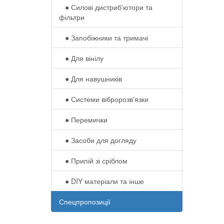
● Силові дистриб'ютори та
фільтри
● Запобіжники та тримачі
● Для вінілу
● Для навушників‎
● Системи вібророзв'язки
● Перемички
● Засоби для догляду
● Припій зі сріблом
● DIY матеріали та інше
Спецпропозиції