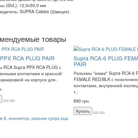
ры (ØxL): 12,0х50,0 мм
водитель: SUPRA Cables (Швеция).
омендуемые товары
 PPX RCA PLUG PAIR
Supra RCA-6 PLUG FEM
PAIR
ы RCA Supra PPX RCA PLUG с
Разъемы "мама" Supra RCA-6
енными контактами и красной/
FEMALE RED/BLK с позолочен
аркировкой на корпусе для..
контактами, внутренней изоляц
н.
т..
890 грн.
Купить
a-6
,
коннектор
,
разъем супра рца