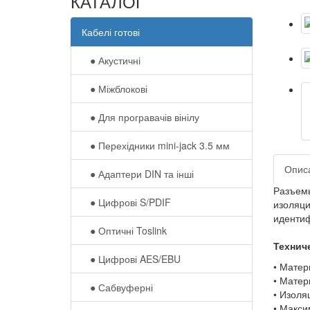
КАТАЛОГ
Кабелі готові
● Акустичні
● Міжблокові
● Для програвачів вінілу
● Перехідники mini-jack 3.5 мм
Опис
● Адаптери DIN та інші
Разъемы
● Цифрові S/PDIF
изоляци
идентиф
● Оптичні Toslink
Технич
● Цифрові AES/EBU
• Матер
• Матер
● Сабвуферні
• Изоля
• Макси