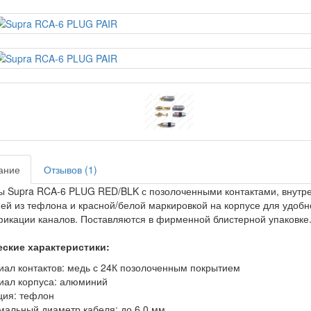
ание
Отзывов (1)
 Supra RCA-6 PLUG RED/BLK с позолоченными контактами, внутр
ей из тефлона и красной/белой маркировкой на корпусе для удобн
икации каналов. Поставляются в фирменной блистерной упаковке
еские характеристики:
иал контактов: медь с 24К позолоченным покрытием
иал корпуса: алюминий
ция: тефлон
мальный диаметр кабеля: до 6,0 мм