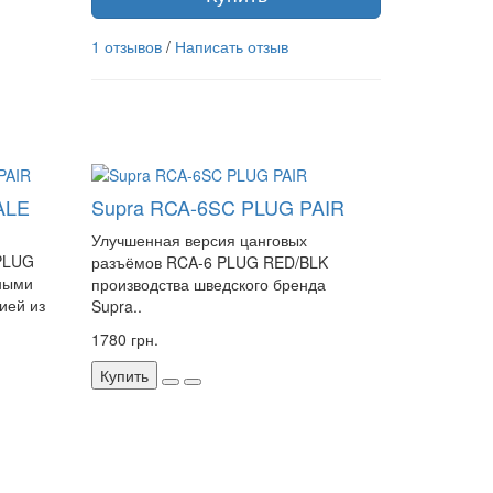
1 отзывов
/
Написать отзыв
ALE
Supra RCA-6SC PLUG PAIR
Улучшенная версия цанговых
 PLUG
разъёмов RCA-6 PLUG RED/BLK
ными
производства шведского бренда
ией из
Supra..
1780 грн.
Купить