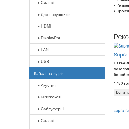
● Силові
• Разме
• Произ
● Для навушників‎
● HDMI
Рек
● DisplayPort
● LAN
Supra
● USB
Разъем
позолоч
Кабелі на відріз
белой м
1780 гр
● Акустичні
Купить
● Міжблокові
● Сабвуферні
supra rc
● Силові